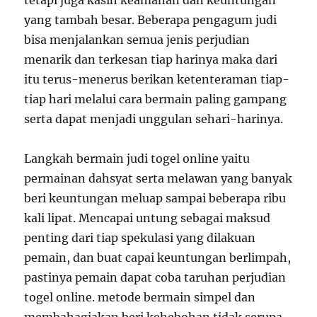
tetapi juga kasih keamanan dan keuntungan
yang tambah besar. Beberapa pengagum judi
bisa menjalankan semua jenis perjudian
menarik dan terkesan tiap harinya maka dari
itu terus-menerus berikan ketenteraman tiap-
tiap hari melalui cara bermain paling gampang
serta dapat menjadi unggulan sehari-harinya.
Langkah bermain judi togel online yaitu
permainan dahsyat serta melawan yang banyak
beri keuntungan meluap sampai beberapa ribu
kali lipat. Mencapai untung sebagai maksud
penting dari tiap spekulasi yang dilakuan
pemain, dan buat capai keuntungan berlimpah,
pastinya pemain dapat coba taruhan perjudian
togel online. metode bermain simpel dan