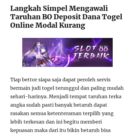
Langkah Simpel Mengawali
Taruhan BO Deposit Dana Togel
Online Modal Kurang
Tiap bettor siapa saja dapat peroleh servis
bermain judi togel terunggul dan paling mudah
sehari-harinya. Menjadi tempat taruhan terka
angka sudah pasti banyak betaruh dapat
rasakan semua ketenteraman terpilih yang
lebih terkesan dan ini begitu memberi
kepuasan maka dari itu bikin betaruh bisa