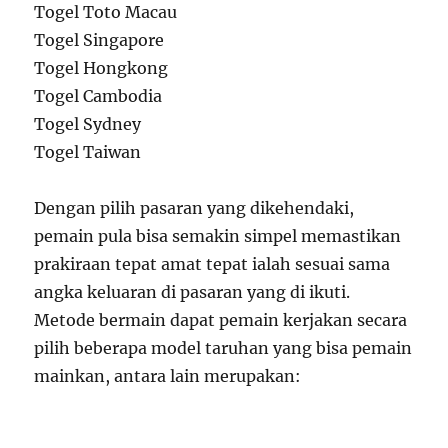
Togel Toto Macau
Togel Singapore
Togel Hongkong
Togel Cambodia
Togel Sydney
Togel Taiwan
Dengan pilih pasaran yang dikehendaki,
pemain pula bisa semakin simpel memastikan
prakiraan tepat amat tepat ialah sesuai sama
angka keluaran di pasaran yang di ikuti.
Metode bermain dapat pemain kerjakan secara
pilih beberapa model taruhan yang bisa pemain
mainkan, antara lain merupakan: