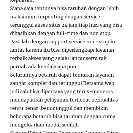
kepuasan.
Siapa saja tentunya bisa taruhan dengan lebih
maksimum terpenting dengan service
terunggul akses situs 24 jam tiap hari yang bisa
dikasihkan dengan full-time dan non stop.
Pastilah dengan support service non-stop ini
lantas karena itu bisa diperlengkapi layanan
terbaik akses yang selalu lancar serta tak
pernah ada kendala apa pun.
Seluruhnya betaruh dapat temukan layanan
sangat komplet dan terunggul Bersama web
judi sah bisa dipercaya yang terus-menerus
mendapatkan pelayanan terhebat berkualitas
tentu benar-benar unggul dan membikin
beberapa betaruh bisa taruhan dengan cuma
mengeluarkan modal sedikit.