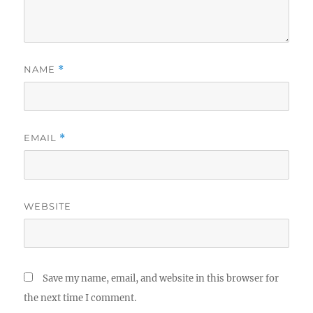
NAME
*
EMAIL
*
WEBSITE
Save my name, email, and website in this browser for
the next time I comment.