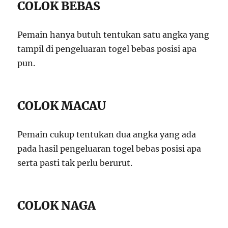
COLOK BEBAS
Pemain hanya butuh tentukan satu angka yang
tampil di pengeluaran togel bebas posisi apa
pun.
COLOK MACAU
Pemain cukup tentukan dua angka yang ada
pada hasil pengeluaran togel bebas posisi apa
serta pasti tak perlu berurut.
COLOK NAGA