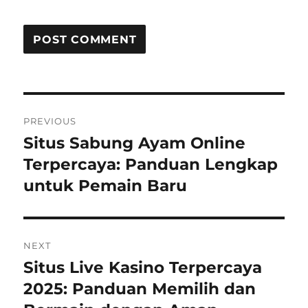
Post
PREVIOUS
navigation
Situs Sabung Ayam Online
Previous
post:
Terpercaya: Panduan Lengkap
untuk Pemain Baru
NEXT
Situs Live Kasino Terpercaya
Next
post:
2025: Panduan Memilih dan