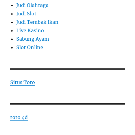
Judi Olahraga
Judi Slot
Judi Tembak Ikan
Live Kasino
Sabung Ayam
Slot Online
Situs Toto
toto 4d