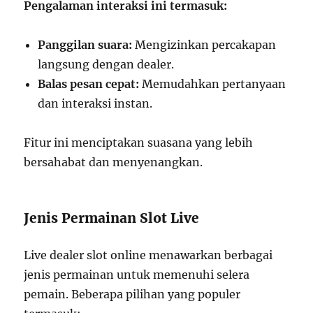
Pengalaman interaksi ini termasuk:
Panggilan suara:
Mengizinkan percakapan
langsung dengan dealer.
Balas pesan cepat:
Memudahkan pertanyaan
dan interaksi instan.
Fitur ini menciptakan suasana yang lebih
bersahabat dan menyenangkan.
Jenis Permainan Slot Live
Live dealer slot online menawarkan berbagai
jenis permainan untuk memenuhi selera
pemain. Beberapa pilihan yang populer