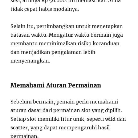
sesi, artinya Rp 50.000. Ini memastikan Anda
tidak cepat habis modalnya.
Selain itu, pertimbangkan untuk menetapkan
batasan waktu. Mengatur waktu bermain juga
membantu meminimalkan risiko kecanduan
dan menjadikan pengalaman lebih
menyenangkan.
Memahami Aturan Permainan
Sebelum bermain, pemain perlu memahami
aturan dasar dari permainan slot yang dipilih.
Setiap slot memiliki fitur unik, seperti
wild
dan
scatter
, yang dapat mempengaruhi hasil
permainan.