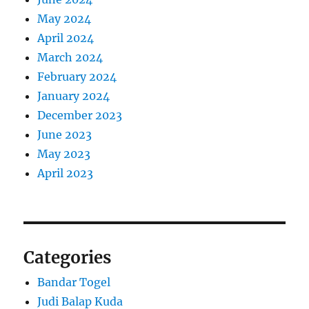
May 2024
April 2024
March 2024
February 2024
January 2024
December 2023
June 2023
May 2023
April 2023
Categories
Bandar Togel
Judi Balap Kuda