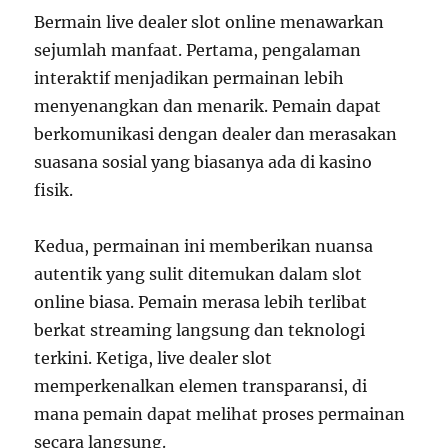
Bermain live dealer slot online menawarkan
sejumlah manfaat. Pertama, pengalaman
interaktif menjadikan permainan lebih
menyenangkan dan menarik. Pemain dapat
berkomunikasi dengan dealer dan merasakan
suasana sosial yang biasanya ada di kasino
fisik.
Kedua, permainan ini memberikan nuansa
autentik yang sulit ditemukan dalam slot
online biasa. Pemain merasa lebih terlibat
berkat streaming langsung dan teknologi
terkini. Ketiga, live dealer slot
memperkenalkan elemen transparansi, di
mana pemain dapat melihat proses permainan
secara langsung.