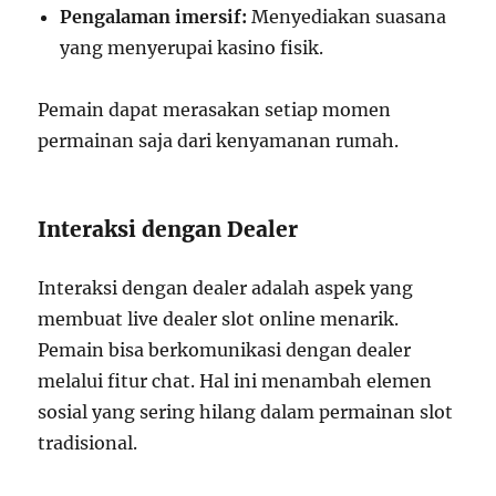
Pengalaman imersif:
Menyediakan suasana
yang menyerupai kasino fisik.
Pemain dapat merasakan setiap momen
permainan saja dari kenyamanan rumah.
Interaksi dengan Dealer
Interaksi dengan dealer adalah aspek yang
membuat live dealer slot online menarik.
Pemain bisa berkomunikasi dengan dealer
melalui fitur chat. Hal ini menambah elemen
sosial yang sering hilang dalam permainan slot
tradisional.