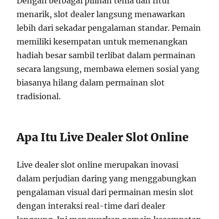
Dengan berbagai pilihan tema dan fitur
menarik, slot dealer langsung menawarkan
lebih dari sekadar pengalaman standar. Pemain
memiliki kesempatan untuk memenangkan
hadiah besar sambil terlibat dalam permainan
secara langsung, membawa elemen sosial yang
biasanya hilang dalam permainan slot
tradisional.
Apa Itu Live Dealer Slot Online
Live dealer slot online merupakan inovasi
dalam perjudian daring yang menggabungkan
pengalaman visual dari permainan mesin slot
dengan interaksi real-time dari dealer