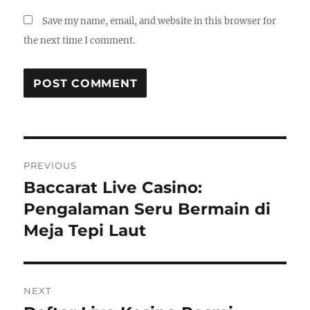
Save my name, email, and website in this browser for
the next time I comment.
Post
PREVIOUS
navigation
Baccarat Live Casino:
Previous
post:
Pengalaman Seru Bermain di
Meja Tepi Laut
NEXT