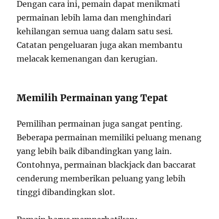
Dengan cara ini, pemain dapat menikmati
permainan lebih lama dan menghindari
kehilangan semua uang dalam satu sesi.
Catatan pengeluaran juga akan membantu
melacak kemenangan dan kerugian.
Memilih Permainan yang Tepat
Pemilihan permainan juga sangat penting.
Beberapa permainan memiliki peluang menang
yang lebih baik dibandingkan yang lain.
Contohnya, permainan blackjack dan baccarat
cenderung memberikan peluang yang lebih
tinggi dibandingkan slot.