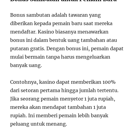
Bonus sambutan adalah tawaran yang
diberikan kepada pemain baru saat mereka
mendaftar. Kasino biasanya menawarkan
bonus ini dalam bentuk uang tambahan atau
putaran gratis. Dengan bonus ini, pemain dapat
mulai bermain tanpa harus mengeluarkan
banyak uang.
Contohnya, kasino dapat memberikan 100%
dari setoran pertama hingga jumlah tertentu.
Jika seorang pemain menyetor 1 juta rupiah,
mereka akan mendapat tambahan 1 juta
rupiah. Ini memberi pemain lebih banyak
peluang untuk menang.