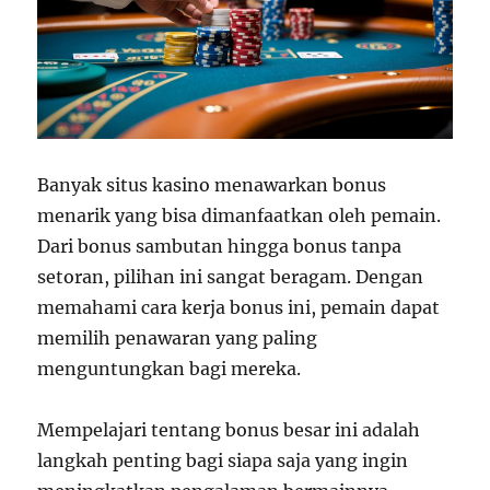
Banyak situs kasino menawarkan bonus
menarik yang bisa dimanfaatkan oleh pemain.
Dari bonus sambutan hingga bonus tanpa
setoran, pilihan ini sangat beragam. Dengan
memahami cara kerja bonus ini, pemain dapat
memilih penawaran yang paling
menguntungkan bagi mereka.
Mempelajari tentang bonus besar ini adalah
langkah penting bagi siapa saja yang ingin