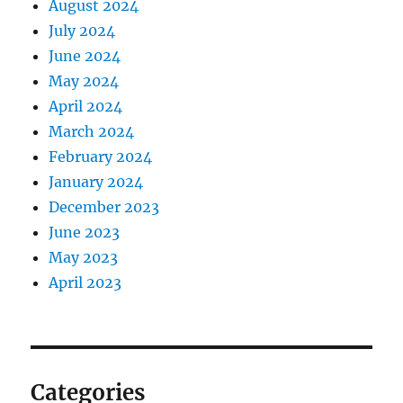
August 2024
July 2024
June 2024
May 2024
April 2024
March 2024
February 2024
January 2024
December 2023
June 2023
May 2023
April 2023
Categories