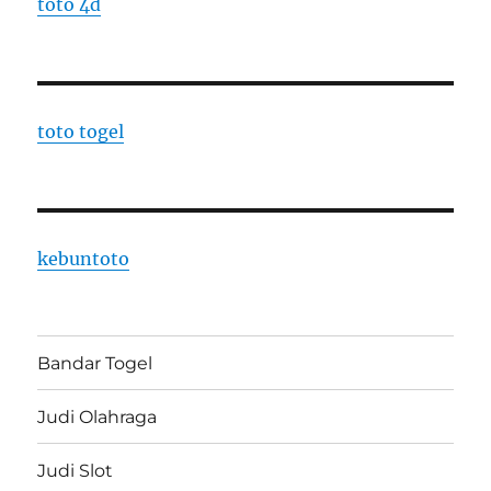
toto 4d
toto togel
kebuntoto
Bandar Togel
Judi Olahraga
Judi Slot