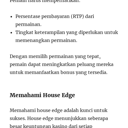
Pemain harus memperhatikan:
Persentase pembayaran (RTP) dari
permainan.
Tingkat keterampilan yang diperlukan untuk
memenangkan permainan.
Dengan memilih permainan yang tepat,
pemain dapat meningkatkan peluang mereka
untuk memanfaatkan bonus yang tersedia.
Memahami House Edge
Memahami house edge adalah kunci untuk
sukses. House edge menunjukkan seberapa
besar keuntungan kasino dari setiap