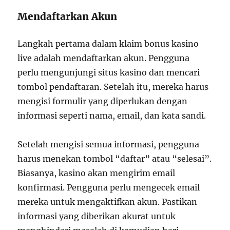
Mendaftarkan Akun
Langkah pertama dalam klaim bonus kasino
live adalah mendaftarkan akun. Pengguna
perlu mengunjungi situs kasino dan mencari
tombol pendaftaran. Setelah itu, mereka harus
mengisi formulir yang diperlukan dengan
informasi seperti nama, email, dan kata sandi.
Setelah mengisi semua informasi, pengguna
harus menekan tombol “daftar” atau “selesai”.
Biasanya, kasino akan mengirim email
konfirmasi. Pengguna perlu mengecek email
mereka untuk mengaktifkan akun. Pastikan
informasi yang diberikan akurat untuk