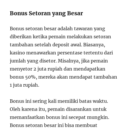
Bonus Setoran yang Besar
Bonus setoran besar adalah tawaran yang
diberikan ketika pemain melakukan setoran
tambahan setelah deposit awal. Biasanya,
kasino menawarkan persentase tertentu dari
jumlah yang disetor. Misalnya, jika pemain
menyetor 2 juta rupiah dan mendapatkan
bonus 50%, mereka akan mendapat tambahan
1 juta rupiah.
Bonus ini sering kali memiliki batas waktu.
Oleh karena itu, pemain disarankan untuk
memanfaatkan bonus ini secepat mungkin.
Bonus setoran besar ini bisa membuat