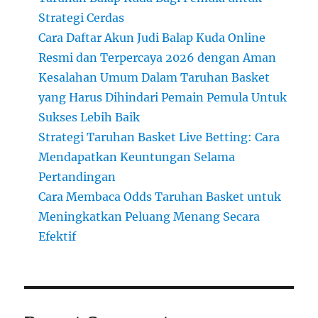
Strategi Cerdas
Cara Daftar Akun Judi Balap Kuda Online
Resmi dan Terpercaya 2026 dengan Aman
Kesalahan Umum Dalam Taruhan Basket
yang Harus Dihindari Pemain Pemula Untuk
Sukses Lebih Baik
Strategi Taruhan Basket Live Betting: Cara
Mendapatkan Keuntungan Selama
Pertandingan
Cara Membaca Odds Taruhan Basket untuk
Meningkatkan Peluang Menang Secara
Efektif