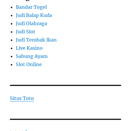
Bandar Togel
Judi Balap Kuda
Judi Olahraga
Judi Slot
Judi Tembak Ikan
Live Kasino
Sabung Ayam
Slot Online
Situs Toto