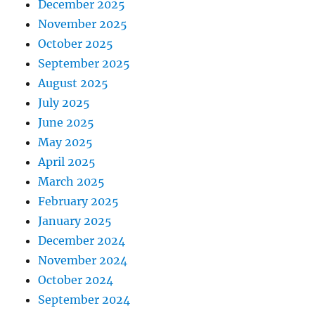
December 2025
November 2025
October 2025
September 2025
August 2025
July 2025
June 2025
May 2025
April 2025
March 2025
February 2025
January 2025
December 2024
November 2024
October 2024
September 2024