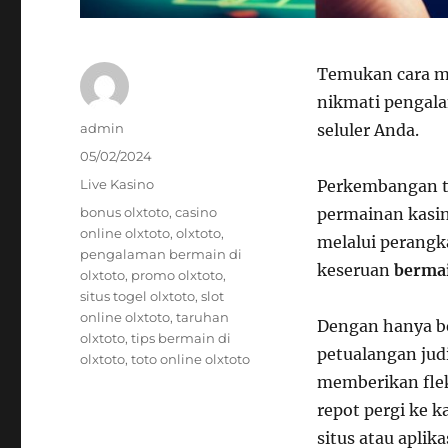
Temukan cara 
nikmati pengal
Author
admin
seluler Anda.
Posted
05/02/2024
on
Categories
Live Kasino
Perkembangan t
Tags
bonus olxtoto
,
casino
permainan kasin
online olxtoto
,
olxtoto
,
melalui perangk
pengalaman bermain di
keseruan
bermai
olxtoto
,
promo olxtoto
,
situs togel olxtoto
,
slot
online olxtoto
,
taruhan
Dengan hanya b
olxtoto
,
tips bermain di
petualangan jud
olxtoto
,
toto online olxtoto
memberikan flek
repot pergi ke 
situs atau aplik