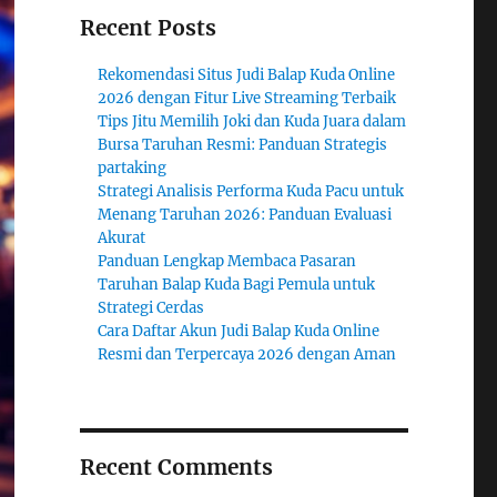
Recent Posts
Rekomendasi Situs Judi Balap Kuda Online
2026 dengan Fitur Live Streaming Terbaik
Tips Jitu Memilih Joki dan Kuda Juara dalam
Bursa Taruhan Resmi: Panduan Strategis
partaking
Strategi Analisis Performa Kuda Pacu untuk
Menang Taruhan 2026: Panduan Evaluasi
Akurat
Panduan Lengkap Membaca Pasaran
Taruhan Balap Kuda Bagi Pemula untuk
Strategi Cerdas
Cara Daftar Akun Judi Balap Kuda Online
Resmi dan Terpercaya 2026 dengan Aman
Recent Comments