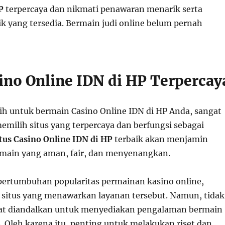
P
terpercaya dan nikmati penawaran menarik serta
ik yang tersedia. Bermain judi online belum pernah
sino Online IDN di HP Terpercay
ih untuk bermain Casino Online IDN di HP Anda, sangat
emilih situs yang terpercaya dan berfungsi sebagai
tus Casino Online IDN di HP
terbaik akan menjamin
main yang aman, fair, dan menyenangkan.
pertumbuhan popularitas permainan kasino online,
situs yang menawarkan layanan tersebut. Namun, tidak
pat diandalkan untuk menyediakan pengalaman bermain
. Oleh karena itu, penting untuk melakukan riset dan