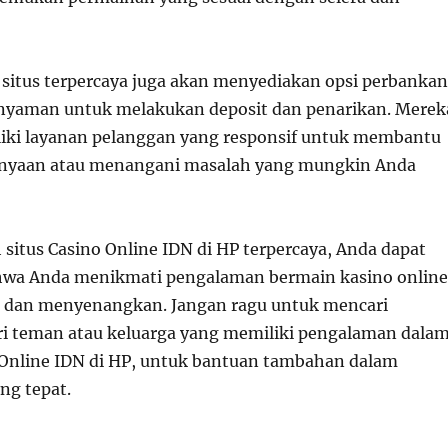
, situs terpercaya juga akan menyediakan opsi perbankan
nyaman untuk melakukan deposit dan penarikan. Merek
iki layanan pelanggan yang responsif untuk membantu
nyaan atau menangani masalah yang mungkin Anda
situs Casino Online IDN di HP terpercaya, Anda dapat
wa Anda menikmati pengalaman bermain kasino online
, dan menyenangkan. Jangan ragu untuk mencari
i teman atau keluarga yang memiliki pengalaman dala
Online IDN di HP, untuk bantuan tambahan dalam
ng tepat.