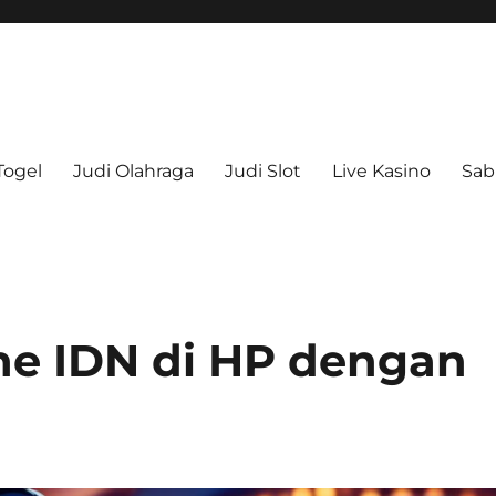
Togel
Judi Olahraga
Judi Slot
Live Kasino
Sab
ne IDN di HP dengan