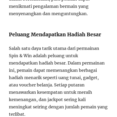
menikmati pengalaman bermain yang
menyenangkan dan menguntungkan.
Peluang Mendapatkan Hadiah Besar
Salah satu daya tarik utama dari permainan
Spin & Win adalah peluang untuk
mendapatkan hadiah besar. Dalam permainan
ini, pemain dapat memenangkan berbagai
hadiah menarik seperti uang tunai, gadget,
atau voucher belanja. Setiap putaran
menawarkan kesempatan untuk meraih
kemenangan, dan jackpot sering kali
meningkat seiring dengan jumlah pemain yang
terlibat.