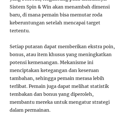
Sistem Spin & Win akan menambah dimensi
baru, di mana pemain bisa memutar roda
keberuntungan setelah mencapai target
tertentu.
Setiap putaran dapat memberikan ekstra poin,
bonus, atau item khusus yang meningkatkan
potensi kemenangan. Mekanisme ini
menciptakan ketegangan dan keseruan
tambahan, sehingga pemain merasa lebih
terlibat. Pemain juga dapat melihat statistik
tembakan dan bonus yang diperoleh,
membantu mereka untuk mengatur strategi
dalam permainan.