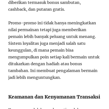
diberikan termasuk bonus sambutan,
cashback, dan putaran gratis.
Promo-promo ini tidak hanya meningkatkan
nilai permainan tetapi juga memberikan
pemain lebih banyak peluang untuk menang.
Sistem loyalitas juga menjadi salah satu
keunggulan, di mana pemain bisa
mengumpulkan poin setiap kali bermain untuk
ditukarkan dengan hadiah atau bonus
tambahan. Ini membuat pengalaman bermain
jadi lebih menguntungkan.
Keamanan dan Kenyamanan Transaksi