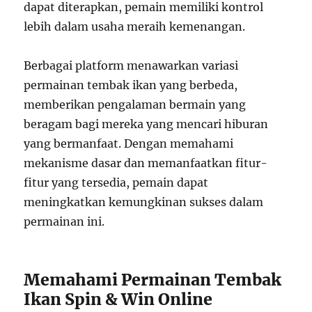
dapat diterapkan, pemain memiliki kontrol
lebih dalam usaha meraih kemenangan.
Berbagai platform menawarkan variasi
permainan tembak ikan yang berbeda,
memberikan pengalaman bermain yang
beragam bagi mereka yang mencari hiburan
yang bermanfaat. Dengan memahami
mekanisme dasar dan memanfaatkan fitur-
fitur yang tersedia, pemain dapat
meningkatkan kemungkinan sukses dalam
permainan ini.
Memahami Permainan Tembak
Ikan Spin & Win Online