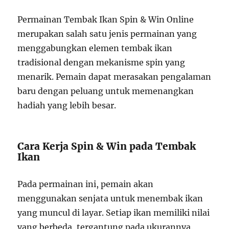
Permainan Tembak Ikan Spin & Win Online
merupakan salah satu jenis permainan yang
menggabungkan elemen tembak ikan
tradisional dengan mekanisme spin yang
menarik. Pemain dapat merasakan pengalaman
baru dengan peluang untuk memenangkan
hadiah yang lebih besar.
Cara Kerja Spin & Win pada Tembak
Ikan
Pada permainan ini, pemain akan
menggunakan senjata untuk menembak ikan
yang muncul di layar. Setiap ikan memiliki nilai
yang berbeda, tergantung pada ukurannya.