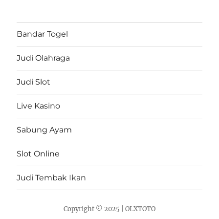
Bandar Togel
Judi Olahraga
Judi Slot
Live Kasino
Sabung Ayam
Slot Online
Judi Tembak Ikan
Copyright © 2025 |
OLXTOTO