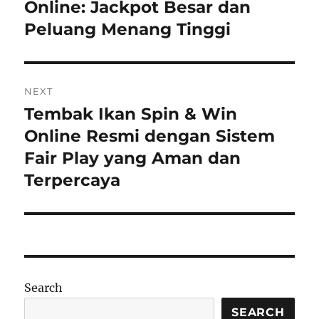
post:
Online: Jackpot Besar dan
Peluang Menang Tinggi
NEXT
Tembak Ikan Spin & Win
Next
post:
Online Resmi dengan Sistem
Fair Play yang Aman dan
Terpercaya
Search
SEARCH