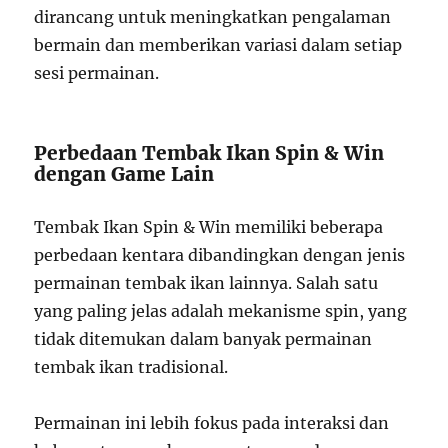
dirancang untuk meningkatkan pengalaman
bermain dan memberikan variasi dalam setiap
sesi permainan.
Perbedaan Tembak Ikan Spin & Win
dengan Game Lain
Tembak Ikan Spin & Win memiliki beberapa
perbedaan kentara dibandingkan dengan jenis
permainan tembak ikan lainnya. Salah satu
yang paling jelas adalah mekanisme spin, yang
tidak ditemukan dalam banyak permainan
tembak ikan tradisional.
Permainan ini lebih fokus pada interaksi dan