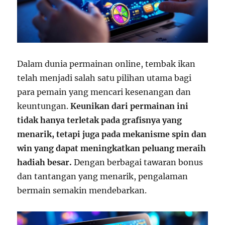
Dalam dunia permainan online, tembak ikan
telah menjadi salah satu pilihan utama bagi
para pemain yang mencari kesenangan dan
keuntungan.
Keunikan dari permainan ini
tidak hanya terletak pada grafisnya yang
menarik, tetapi juga pada mekanisme spin dan
win yang dapat meningkatkan peluang meraih
hadiah besar.
Dengan berbagai tawaran bonus
dan tantangan yang menarik, pengalaman
bermain semakin mendebarkan.