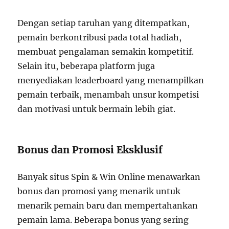
Dengan setiap taruhan yang ditempatkan,
pemain berkontribusi pada total hadiah,
membuat pengalaman semakin kompetitif.
Selain itu, beberapa platform juga
menyediakan leaderboard yang menampilkan
pemain terbaik, menambah unsur kompetisi
dan motivasi untuk bermain lebih giat.
Bonus dan Promosi Eksklusif
Banyak situs Spin & Win Online menawarkan
bonus dan promosi yang menarik untuk
menarik pemain baru dan mempertahankan
pemain lama. Beberapa bonus yang sering