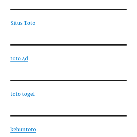
Situs Toto
toto 4d
toto togel
kebuntoto