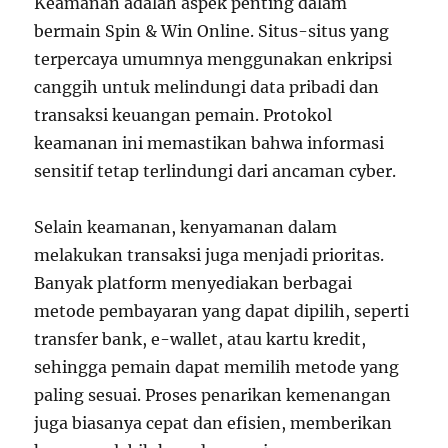
Keamanan adalah aspek penting dalam
bermain Spin & Win Online. Situs-situs yang
terpercaya umumnya menggunakan enkripsi
canggih untuk melindungi data pribadi dan
transaksi keuangan pemain. Protokol
keamanan ini memastikan bahwa informasi
sensitif tetap terlindungi dari ancaman cyber.
Selain keamanan, kenyamanan dalam
melakukan transaksi juga menjadi prioritas.
Banyak platform menyediakan berbagai
metode pembayaran yang dapat dipilih, seperti
transfer bank, e-wallet, atau kartu kredit,
sehingga pemain dapat memilih metode yang
paling sesuai. Proses penarikan kemenangan
juga biasanya cepat dan efisien, memberikan