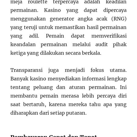
meja roulette terpercaya adalah keadilan
permainan. Kasino yang dapat dipercaya
menggunakan generator angka acak (RNG)
yang teruji untuk memastikan hasil permainan
yang adil. Pemain dapat memverifikasi
keandalan permainan melalui audit pihak
ketiga yang dilakukan secara berkala.
Transparansi juga menjadi fokus utama.
Banyak kasino menyediakan informasi lengkap
tentang peluang dan aturan permainan. Ini
membantu pemain merasa lebih percaya diri
saat bertaruh, karena mereka tahu apa yang
diharapkan dari setiap putaran.