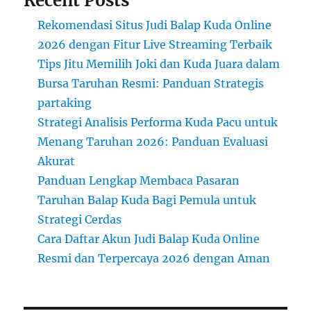
Recent Posts
Rekomendasi Situs Judi Balap Kuda Online
2026 dengan Fitur Live Streaming Terbaik
Tips Jitu Memilih Joki dan Kuda Juara dalam
Bursa Taruhan Resmi: Panduan Strategis
partaking
Strategi Analisis Performa Kuda Pacu untuk
Menang Taruhan 2026: Panduan Evaluasi
Akurat
Panduan Lengkap Membaca Pasaran
Taruhan Balap Kuda Bagi Pemula untuk
Strategi Cerdas
Cara Daftar Akun Judi Balap Kuda Online
Resmi dan Terpercaya 2026 dengan Aman