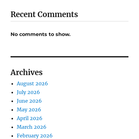
Recent Comments
No comments to show.
Archives
August 2026
July 2026
June 2026
May 2026
April 2026
March 2026
February 2026