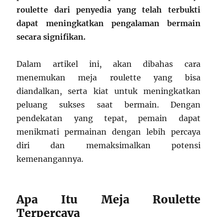
roulette dari penyedia yang telah terbukti
dapat meningkatkan pengalaman bermain
secara signifikan.
Dalam artikel ini, akan dibahas cara
menemukan meja roulette yang bisa
diandalkan, serta kiat untuk meningkatkan
peluang sukses saat bermain. Dengan
pendekatan yang tepat, pemain dapat
menikmati permainan dengan lebih percaya
diri dan memaksimalkan potensi
kemenangannya.
Apa Itu Meja Roulette
Terpercaya