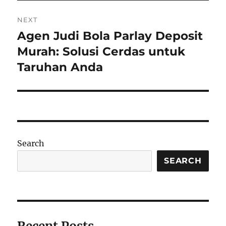
NEXT
Agen Judi Bola Parlay Deposit
Next
post:
Murah: Solusi Cerdas untuk
Taruhan Anda
Search
SEARCH