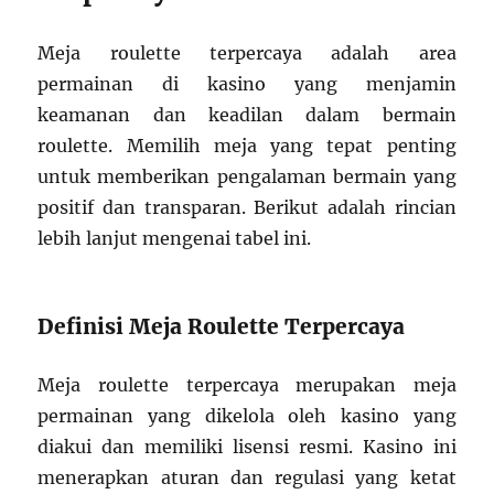
Meja roulette terpercaya adalah area
permainan di kasino yang menjamin
keamanan dan keadilan dalam bermain
roulette. Memilih meja yang tepat penting
untuk memberikan pengalaman bermain yang
positif dan transparan. Berikut adalah rincian
lebih lanjut mengenai tabel ini.
Definisi Meja Roulette Terpercaya
Meja roulette terpercaya merupakan meja
permainan yang dikelola oleh kasino yang
diakui dan memiliki lisensi resmi. Kasino ini
menerapkan aturan dan regulasi yang ketat