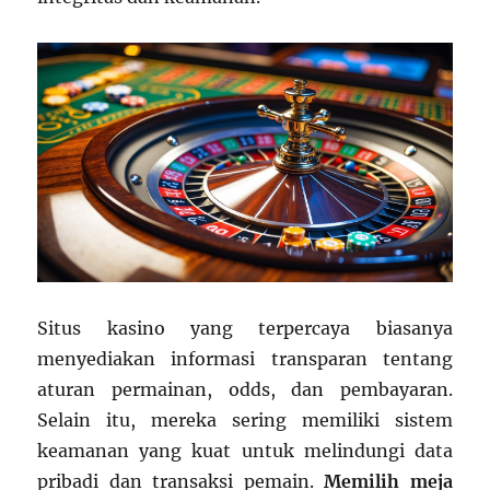
Situs kasino yang terpercaya biasanya
menyediakan informasi transparan tentang
aturan permainan, odds, dan pembayaran.
Selain itu, mereka sering memiliki sistem
keamanan yang kuat untuk melindungi data
pribadi dan transaksi pemain.
Memilih meja