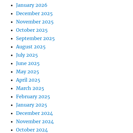
January 2026
December 2025
November 2025
October 2025
September 2025
August 2025
July 2025
June 2025
May 2025
April 2025
March 2025
February 2025
January 2025
December 2024
November 2024
October 2024