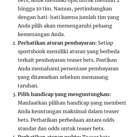
hingga 10 tim. Namun, pertimbangkan
dengan hati-hati karena jumlah tim yang
Anda pilih akan memengaruhi peluang
kemenangan Anda.
Perhatikan aturan pembayaran:
Setiap
sportsbook memiliki aturan yang berbeda
terkait pembayaran teaser bets. Pastikan
Anda memahami persentase pembayaran
yang ditawarkan sebelum memasang
taruhan.
Pilih handicap yang menguntungkan:
Manfaatkan pilihan handicap yang memberi
Anda keuntungan maksimal dalam teaser
bets. Perhatikan perbedaan antara odds
standar dan odds untuk teaser bets.
Perhatikan aturan waktu:
Teaser bets