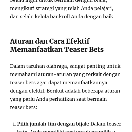
mengikuti strategi yang telah Anda pelajari,
dan selalu kelola bankroll Anda dengan baik.
Aturan dan Cara Efektif
Memanfaatkan Teaser Bets
Dalam taruhan olahraga, sangat penting untuk
memahami aturan-aturan yang terkait dengan
teaser bets agar dapat memanfaatkannya
dengan efektif. Berikut adalah beberapa aturan
yang perlu Anda perhatikan saat bermain
teaser bets:
Pilih jumlah tim dengan bijak:
Dalam teaser
bets, Anda memiliki opsi untuk memilih 2