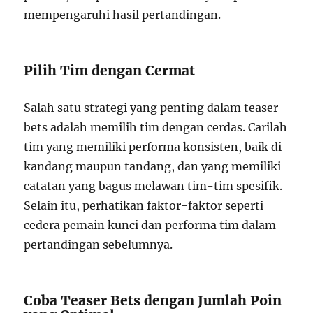
mempengaruhi hasil pertandingan.
Pilih Tim dengan Cermat
Salah satu strategi yang penting dalam teaser
bets adalah memilih tim dengan cerdas. Carilah
tim yang memiliki performa konsisten, baik di
kandang maupun tandang, dan yang memiliki
catatan yang bagus melawan tim-tim spesifik.
Selain itu, perhatikan faktor-faktor seperti
cedera pemain kunci dan performa tim dalam
pertandingan sebelumnya.
Coba Teaser Bets dengan Jumlah Poin