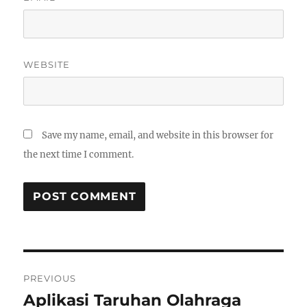
WEBSITE
Save my name, email, and website in this browser for
the next time I comment.
Post
PREVIOUS
navigation
Aplikasi Taruhan Olahraga
Previous