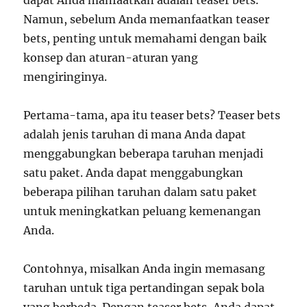
Namun, sebelum Anda memanfaatkan teaser
bets, penting untuk memahami dengan baik
konsep dan aturan-aturan yang
mengiringinya.
Pertama-tama, apa itu teaser bets? Teaser bets
adalah jenis taruhan di mana Anda dapat
menggabungkan beberapa taruhan menjadi
satu paket. Anda dapat menggabungkan
beberapa pilihan taruhan dalam satu paket
untuk meningkatkan peluang kemenangan
Anda.
Contohnya, misalkan Anda ingin memasang
taruhan untuk tiga pertandingan sepak bola
yang berbeda. Dengan teaser bets, Anda dapat