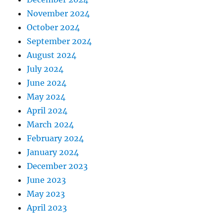
November 2024
October 2024
September 2024
August 2024
July 2024
June 2024
May 2024
April 2024
March 2024
February 2024
January 2024
December 2023
June 2023
May 2023
April 2023