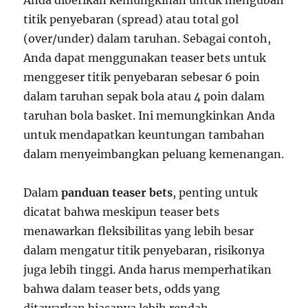
titik penyebaran (spread) atau total gol
(over/under) dalam taruhan. Sebagai contoh,
Anda dapat menggunakan teaser bets untuk
menggeser titik penyebaran sebesar 6 poin
dalam taruhan sepak bola atau 4 poin dalam
taruhan bola basket. Ini memungkinkan Anda
untuk mendapatkan keuntungan tambahan
dalam menyeimbangkan peluang kemenangan.
Dalam
panduan teaser bets
, penting untuk
dicatat bahwa meskipun teaser bets
menawarkan fleksibilitas yang lebih besar
dalam mengatur titik penyebaran, risikonya
juga lebih tinggi. Anda harus memperhatikan
bahwa dalam teaser bets, odds yang
ditawarkan biasanya lebih rendah