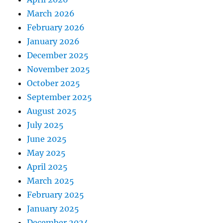
March 2026
February 2026
January 2026
December 2025
November 2025
October 2025
September 2025
August 2025
July 2025
June 2025
May 2025
April 2025
March 2025
February 2025
January 2025
December 2024