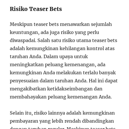
Risiko Teaser Bets
Meskipun teaser bets menawarkan sejumlah
keuntungan, ada juga risiko yang perlu
diwaspadai. Salah satu risiko utama teaser bets
adalah kemungkinan kehilangan kontrol atas
taruhan Anda. Dalam upaya untuk
meningkatkan peluang kemenangan, ada
kemungkinan Anda melakukan terlalu banyak
penyesuaian dalam taruhan Anda. Hal ini dapat
mengakibatkan ketidakseimbangan dan
membahayakan peluang kemenangan Anda.
Selain itu, risiko lainnya adalah kemungkinan
pembayaran yang lebih rendah dibandingkan
dengan taruhan reguler. Meskipun teaser bets