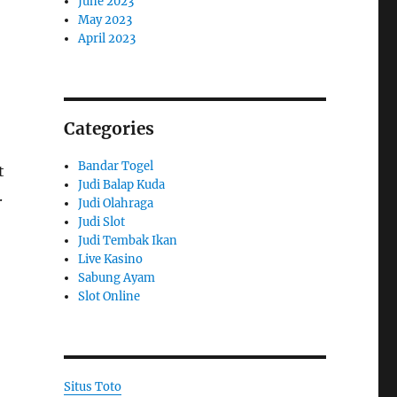
June 2023
May 2023
April 2023
Categories
Bandar Togel
t
Judi Balap Kuda
.
Judi Olahraga
Judi Slot
Judi Tembak Ikan
Live Kasino
Sabung Ayam
Slot Online
Situs Toto