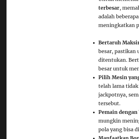
terbesar
, memah
adalah beberap
meningkatkan p
Bertaruh Maksi
besar, pastikan 
ditentukan. Ber
besar untuk me
Pilih Mesin yan
telah lama tida
jackpotnya, sem
tersebut.
Pemain dengan 
mungkin meningk
pola yang bisa d
Manfaatkan Bon