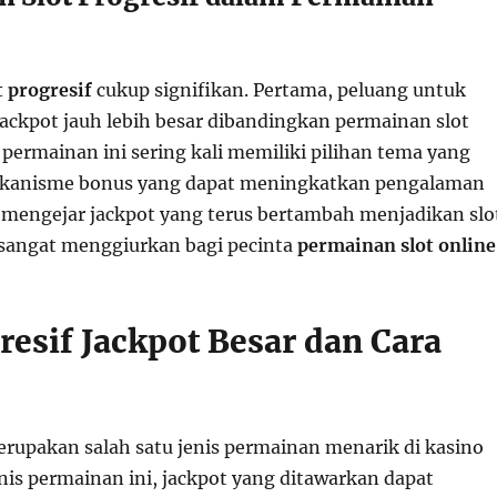
 progresif
cukup signifikan. Pertama, peluang untuk
kpot jauh lebih besar dibandingkan permainan slot
u, permainan ini sering kali memiliki pilihan tema yang
kanisme bonus yang dapat meningkatkan pengalaman
 mengejar jackpot yang terus bertambah menjadikan slo
g sangat menggiurkan bagi pecinta
permainan slot online
resif Jackpot Besar dan Cara
merupakan salah satu jenis permainan menarik di kasino
nis permainan ini, jackpot yang ditawarkan dapat