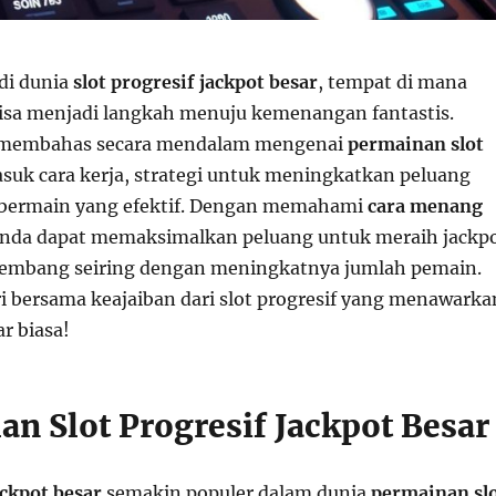
di dunia
slot progresif jackpot besar
, tempat di mana
bisa menjadi langkah menuju kemenangan fantastis.
an membahas secara mendalam mengenai
permainan slot
asuk cara kerja, strategi untuk meningkatkan peluang
s bermain yang efektif. Dengan memahami
cara menang
Anda dapat memaksimalkan peluang untuk meraih jackp
kembang seiring dengan meningkatnya jumlah pemain.
ri bersama keajaiban dari slot progresif yang menawarka
r biasa!
an Slot Progresif Jackpot Besar
ackpot besar
semakin populer dalam dunia
permainan sl