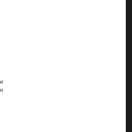
ar
in