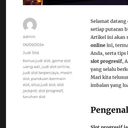
Selamat datang 
setiap putaran 
Author
admin
Artikel ini ak
Posted
06/09/2024
online
ini, term
on
Categories
Judi Slot
Anda, serta tip
Tags
bonus judi slot
,
game slot
slot progresif
, 
uang asli
,
judi slot online
,
yang selalu ber
judi slot terpercaya
,
mesin
Mari kita telusu
slot
,
panduan bermain
slot
,
situs judi slot
,
slot
imbalan yang lua
jackpot
,
slot progresif
,
taruhan slot
Pengenal
Slot progresif j