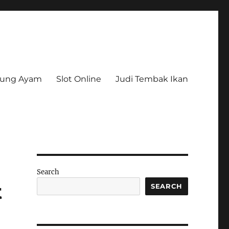
ung Ayam
Slot Online
Judi Tembak Ikan
Search
t
SEARCH