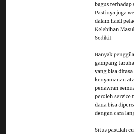
bagus terhadap s
Pastinya juga web
dalam hasil pel
Kelebihan Masuk
Sedikit
Banyak penggila 
gampang taruhan
yang bisa diras
kenyamanan atas
penawran semuan
peroleh service 
dana bisa diperc
dengan cara lang
Situs pastilah 