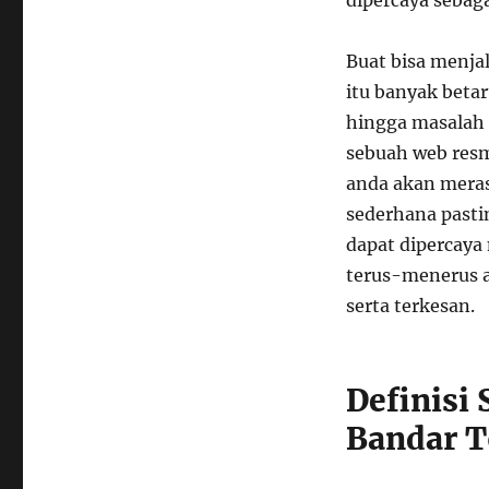
dipercaya sebag
Buat bisa menja
itu banyak betar
hingga masalah i
sebuah web resm
anda akan meras
sederhana pasti
dapat dipercaya
terus-menerus a
serta terkesan.
Definisi 
Bandar T