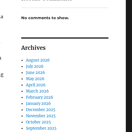
na
No comments to show.
i
Archives
n
August 2026
July 2026
June 2026
ng
May 2026
April 2026
March 2026
February 2026
January 2026
December 2025
November 2025
October 2025
September 2025