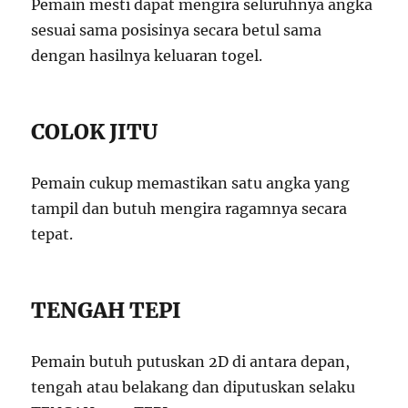
Pemain mesti dapat mengira seluruhnya angka
sesuai sama posisinya secara betul sama
dengan hasilnya keluaran togel.
COLOK JITU
Pemain cukup memastikan satu angka yang
tampil dan butuh mengira ragamnya secara
tepat.
TENGAH TEPI
Pemain butuh putuskan 2D di antara depan,
tengah atau belakang dan diputuskan selaku