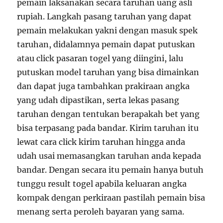
pemain laksanakan secara taruhan uang asli
rupiah. Langkah pasang taruhan yang dapat
pemain melakukan yakni dengan masuk spek
taruhan, didalamnya pemain dapat putuskan
atau click pasaran togel yang diingini, lalu
putuskan model taruhan yang bisa dimainkan
dan dapat juga tambahkan prakiraan angka
yang udah dipastikan, serta lekas pasang
taruhan dengan tentukan berapakah bet yang
bisa terpasang pada bandar. Kirim taruhan itu
lewat cara click kirim taruhan hingga anda
udah usai memasangkan taruhan anda kepada
bandar. Dengan secara itu pemain hanya butuh
tunggu result togel apabila keluaran angka
kompak dengan perkiraan pastilah pemain bisa
menang serta peroleh bayaran yang sama.