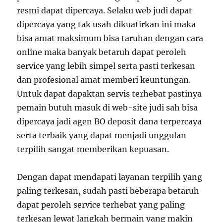
resmi dapat dipercaya. Selaku web judi dapat
dipercaya yang tak usah dikuatirkan ini maka
bisa amat maksimum bisa taruhan dengan cara
online maka banyak betaruh dapat peroleh
service yang lebih simpel serta pasti terkesan
dan profesional amat memberi keuntungan.
Untuk dapat dapaktan servis terhebat pastinya
pemain butuh masuk di web-site judi sah bisa
dipercaya jadi agen BO deposit dana terpercaya
serta terbaik yang dapat menjadi unggulan
terpilih sangat memberikan kepuasan.
Dengan dapat mendapati layanan terpilih yang
paling terkesan, sudah pasti beberapa betaruh
dapat peroleh service terhebat yang paling
terkesan lewat langkah bermain yang makin