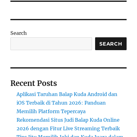
Search
SEARCH
Recent Posts
Aplikasi Taruhan Balap Kuda Android dan
iOS Terbaik di Tahun 2026: Panduan
Memilih Platform Tepercaya
Rekomendasi Situs Judi Balap Kuda Online
2026 dengan Fitur Live Streaming Terbaik