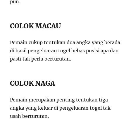
pun.
COLOK MACAU
Pemain cukup tentukan dua angka yang berada
di hasil pengeluaran togel bebas posisi apa dan
pasti tak perlu berturutan.
COLOK NAGA
Pemain merupakan penting tentukan tiga
angka yang keluar di pengeluaran togel tak
usah berturutan.