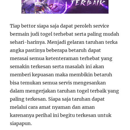
Tiap bettor siapa saja dapat peroleh service
bermain judi togel terhebat serta paling mudah
sehari-harinya. Menjadi gelaran taruhan terka
angka pastinya beberapa betaruh dapat
merasai semua ketenteraman terhebat yang
semakin terkesan serta masalah ini akan
memberi kepuasan maka membikin betaruh
bisa temukan semua servis mengesankan
dalam mengerjakan taruhan togel terbaik yang
paling terkesan. Siapa saja taruhan dapat
melalui cara amat nyaman dan aman
karenanya perihal ini begitu terkesan untuk
siapapun.