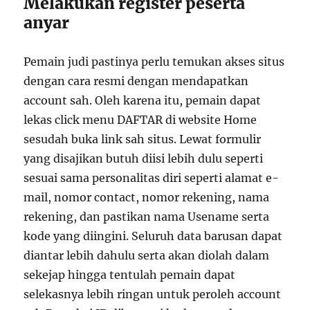
Melakukan register peserta
anyar
Pemain judi pastinya perlu temukan akses situs
dengan cara resmi dengan mendapatkan
account sah. Oleh karena itu, pemain dapat
lekas click menu DAFTAR di website Home
sesudah buka link sah situs. Lewat formulir
yang disajikan butuh diisi lebih dulu seperti
sesuai sama personalitas diri seperti alamat e-
mail, nomor contact, nomor rekening, nama
rekening, dan pastikan nama Usename serta
kode yang diingini. Seluruh data barusan dapat
diantar lebih dahulu serta akan diolah dalam
sekejap hingga tentulah pemain dapat
selekasnya lebih ringan untuk peroleh account