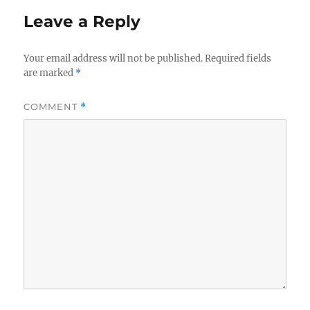
Leave a Reply
Your email address will not be published.
Required fields
are marked
*
COMMENT
*