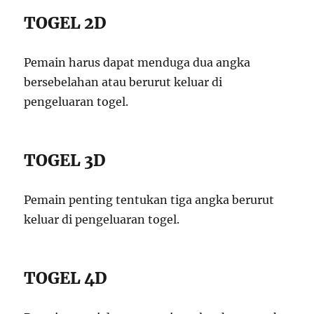
TOGEL 2D
Pemain harus dapat menduga dua angka
bersebelahan atau berurut keluar di
pengeluaran togel.
TOGEL 3D
Pemain penting tentukan tiga angka berurut
keluar di pengeluaran togel.
TOGEL 4D