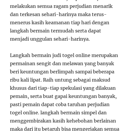
melakukan semua ragam perjudian menarik
dan terkesan sehari-harinya maka terus-
menerus kasih keamanan tiap hari dengan
langkah bermain termudah serta dapat
menjadi unggulan sehari-harinya.
Langkah bermain judi togel online merupakan
permainan sengit dan melawan yang banyak
beri keuntungan berlimpah sampai beberapa
ribu kali lipat. Raih untung sebagai maksud
khusus dari tiap-tiap spekulasi yang dilakuan
pemain, serta buat gapai keuntungan banyak,
pasti pemain dapat coba taruhan perjudian
togel online. langkah bermain simpel dan
menggembirakan kasih kehebohan berlainan
maka dari itu betaruh bisa mengerjakan semua