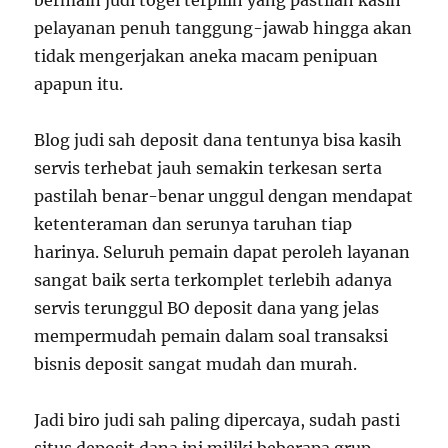
bermain judi togel terpilih yang pastilah kasih
pelayanan penuh tanggung-jawab hingga akan
tidak mengerjakan aneka macam penipuan
apapun itu.
Blog judi sah deposit dana tentunya bisa kasih
servis terhebat jauh semakin terkesan serta
pastilah benar-benar unggul dengan mendapat
ketenteraman dan serunya taruhan tiap
harinya. Seluruh pemain dapat peroleh layanan
sangat baik serta terkomplet terlebih adanya
servis terunggul BO deposit dana yang jelas
mempermudah pemain dalam soal transaksi
bisnis deposit sangat mudah dan murah.
Jadi biro judi sah paling dipercaya, sudah pasti