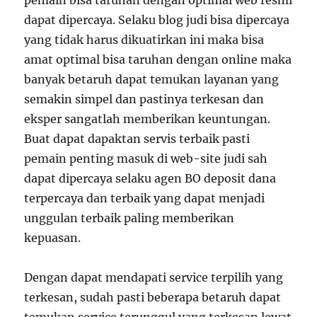
pemain bisa taruhan dengan optimal web resmi
dapat dipercaya. Selaku blog judi bisa dipercaya
yang tidak harus dikuatirkan ini maka bisa
amat optimal bisa taruhan dengan online maka
banyak betaruh dapat temukan layanan yang
semakin simpel dan pastinya terkesan dan
eksper sangatlah memberikan keuntungan.
Buat dapat dapaktan servis terbaik pasti
pemain penting masuk di web-site judi sah
dapat dipercaya selaku agen BO deposit dana
terpercaya dan terbaik yang dapat menjadi
unggulan terbaik paling memberikan
kepuasan.
Dengan dapat mendapati service terpilih yang
terkesan, sudah pasti beberapa betaruh dapat