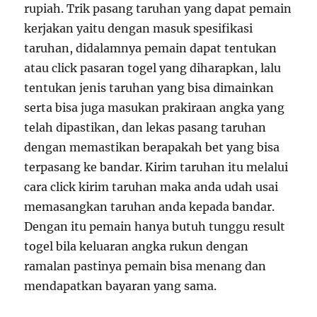
rupiah. Trik pasang taruhan yang dapat pemain
kerjakan yaitu dengan masuk spesifikasi
taruhan, didalamnya pemain dapat tentukan
atau click pasaran togel yang diharapkan, lalu
tentukan jenis taruhan yang bisa dimainkan
serta bisa juga masukan prakiraan angka yang
telah dipastikan, dan lekas pasang taruhan
dengan memastikan berapakah bet yang bisa
terpasang ke bandar. Kirim taruhan itu melalui
cara click kirim taruhan maka anda udah usai
memasangkan taruhan anda kepada bandar.
Dengan itu pemain hanya butuh tunggu result
togel bila keluaran angka rukun dengan
ramalan pastinya pemain bisa menang dan
mendapatkan bayaran yang sama.