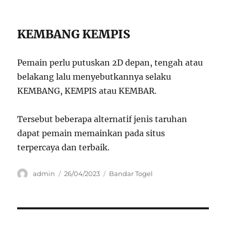
KEMBANG KEMPIS
Pemain perlu putuskan 2D depan, tengah atau
belakang lalu menyebutkannya selaku
KEMBANG, KEMPIS atau KEMBAR.
Tersebut beberapa alternatif jenis taruhan
dapat pemain memainkan pada situs
terpercaya dan terbaik.
Author
Posted
Categories
admin
26/04/2023
Bandar Togel
on