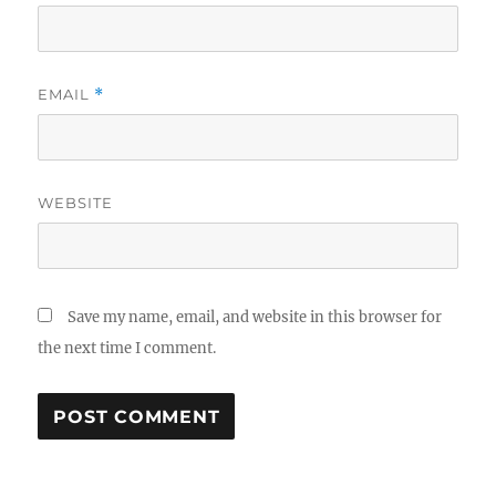
EMAIL
*
WEBSITE
Save my name, email, and website in this browser for
the next time I comment.