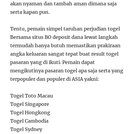
akan nyaman dan tambah aman dimana saja
serta kapan pun.
Tentu, pemain simpel taruhan perjudian togel
Bersama situs BO deposit dana lewat langkah
termudah hanya butuh memastikan prakiraan
angka keluaran sangat tepat buat result togel
pasaran yang di ikuti. Pemain dapat
mengikutinya pasaran togel apa saja serta yang
terpopuler dan populer di ASIA yakni:
Togel Toto Macau
Togel Singapore
Togel Hongkong
Togel Cambodia
Togel Sydney