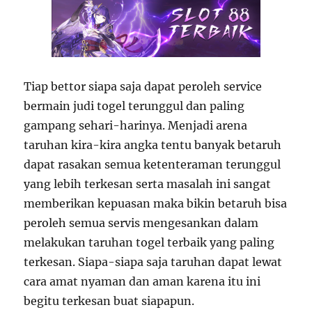
Tiap bettor siapa saja dapat peroleh service
bermain judi togel terunggul dan paling
gampang sehari-harinya. Menjadi arena
taruhan kira-kira angka tentu banyak betaruh
dapat rasakan semua ketenteraman terunggul
yang lebih terkesan serta masalah ini sangat
memberikan kepuasan maka bikin betaruh bisa
peroleh semua servis mengesankan dalam
melakukan taruhan togel terbaik yang paling
terkesan. Siapa-siapa saja taruhan dapat lewat
cara amat nyaman dan aman karena itu ini
begitu terkesan buat siapapun.