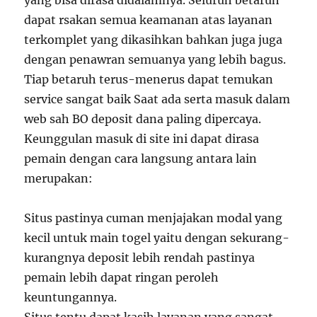
yang bisa dirasa didalamnya. Seluruh betaruh
dapat rsakan semua keamanan atas layanan
terkomplet yang dikasihkan bahkan juga juga
dengan penawran semuanya yang lebih bagus.
Tiap betaruh terus-menerus dapat temukan
service sangat baik Saat ada serta masuk dalam
web sah BO deposit dana paling dipercaya.
Keunggulan masuk di site ini dapat dirasa
pemain dengan cara langsung antara lain
merupakan:
Situs pastinya cuman menjajakan modal yang
kecil untuk main togel yaitu dengan sekurang-
kurangnya deposit lebih rendah pastinya
pemain lebih dapat ringan peroleh
keuntungannya.