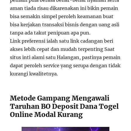
pemain pula berasa benar-benar nyaman serta
aman tiada risau dikarenakan ini bikin pemain
bisa semakin simpel peroleh keamanan buat
bisa kerjakan transaksi bisnis dengan uang asli
tanpa ada takut penipuan apa pun.
Link preferensi ialah satu link cadangan beri
akses lebih cepat dan mudah terpenting Saat
situs inti alami satu Halangan, pastinya pemain
dapat peroleh service yang serupa dengan tidak
kurangi kwalitetnya.
Metode Gampang Mengawali
Taruhan BO Deposit Dana Togel
Online Modal Kurang