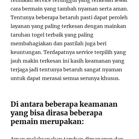
temukan service terunggul yang terkesan lewat
cara bermain yang tambah nyaman serta aman.
Tentunya beberapa betaruh pasti dapat peroleh
layanan yang paling terkesan dengan mainkan
taruhan togel terbaik yang paling
membahagiakan dan pastilah juga beri
keuntungan. Terdapatnya service terpilih yang
jauh makin terkesan ini kasih keamanan yang
terjaga jadi tentunya betaruh sangat nyaman
untuk dapat merasai semua serunya khusus.
Di antara beberapa keamanan
yang bisa dirasa beberapa
pemain merupakan: