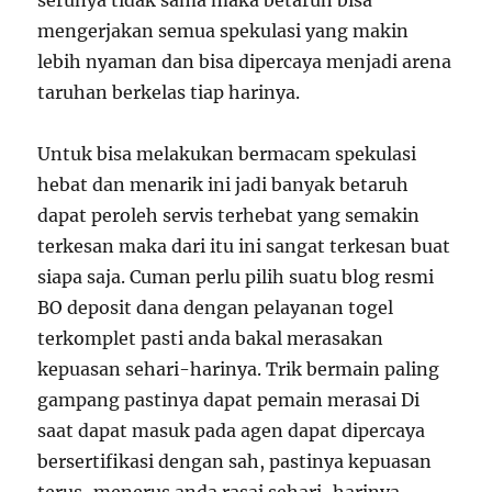
serunya tidak sama maka betaruh bisa
mengerjakan semua spekulasi yang makin
lebih nyaman dan bisa dipercaya menjadi arena
taruhan berkelas tiap harinya.
Untuk bisa melakukan bermacam spekulasi
hebat dan menarik ini jadi banyak betaruh
dapat peroleh servis terhebat yang semakin
terkesan maka dari itu ini sangat terkesan buat
siapa saja. Cuman perlu pilih suatu blog resmi
BO deposit dana dengan pelayanan togel
terkomplet pasti anda bakal merasakan
kepuasan sehari-harinya. Trik bermain paling
gampang pastinya dapat pemain merasai Di
saat dapat masuk pada agen dapat dipercaya
bersertifikasi dengan sah, pastinya kepuasan