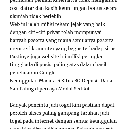
permudah pemain karenanya tidak mengambil
cost daftar dan kasih keuntungan bonus secara
alamiah tidak berlebih.
Web ini ialah miliki rekam jejak yang baik
dengan ciri-ciri privat telah mempunyai
banyak peserta yang mana semuanya peserta
memberi komentar yang bagus terhadap situs.
Pastinya juga website ini miliki peringkat
tinggi ada di posisi paling atas dalam hasil
penelusuran Google.
Keunggulan Masuk Di Situs BO Deposit Dana
Sah Paling dipercaya Modal Sedikit
Banyak pencinta judi togel kini pastilah dapat
peroleh akses paling gampang taruhan judi
togel pada internet dengan semua keunggulan