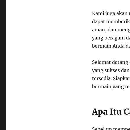
Kami juga akan
dapat memberik
aman, dan meng
yang beragam d
bermain Anda d
Selamat datang 
yang sukses dan
tersedia. Siapk
bermain yang m
Apa Itu 
Sebelum mempela