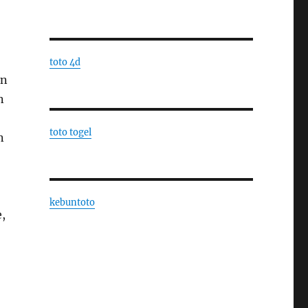
toto 4d
an
n
toto togel
n
kebuntoto
,