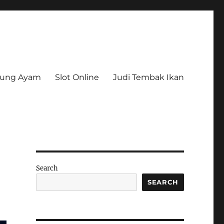
ung Ayam
Slot Online
Judi Tembak Ikan
Search
SEARCH