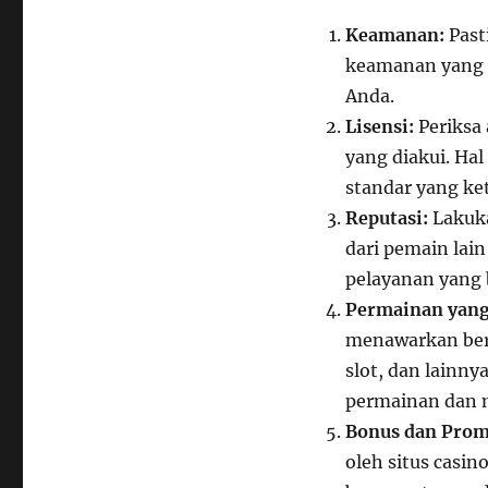
Keamanan:
Past
keamanan yang k
Anda.
Lisensi:
Periksa 
yang diakui. Ha
standar yang ket
Reputasi:
Lakuka
dari pemain lain
pelayanan yang 
Permainan yang
menawarkan berba
slot, dan lainn
permainan dan m
Bonus dan Prom
oleh situs casi