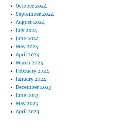
October 2024
September 2024
August 2024
July 2024
June 2024
May 2024
April 2024
March 2024
February 2024
January 2024
December 2023
June 2023
May 2023
April 2023