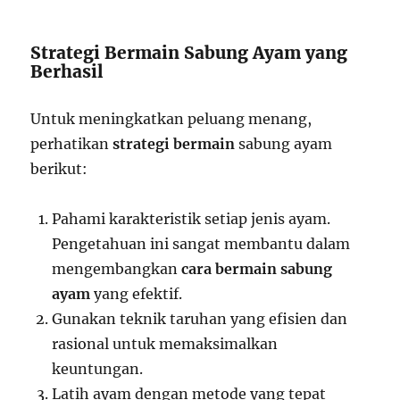
Strategi Bermain Sabung Ayam yang
Berhasil
Untuk meningkatkan peluang menang,
perhatikan
strategi bermain
sabung ayam
berikut:
Pahami karakteristik setiap jenis ayam.
Pengetahuan ini sangat membantu dalam
mengembangkan
cara bermain sabung
ayam
yang efektif.
Gunakan teknik taruhan yang efisien dan
rasional untuk memaksimalkan
keuntungan.
Latih ayam dengan metode yang tepat