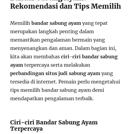
Rekomendasi dan Tips Memilih
Memilih
bandar sabung ayam
yang tepat
merupakan langkah penting dalam
memastikan pengalaman bermain yang
menyenangkan dan aman. Dalam bagian ini,
kita akan membahas
ciri-ciri bandar sabung
ayam
terpercaya serta melakukan
perbandingan situs judi sabung ayam
yang
tersedia di internet. Pemain perlu mengetahui
tips memilih bandar sabung ayam demi
mendapatkan pengalaman terbaik.
Ciri-ciri Bandar Sabung Ayam
Terpercaya