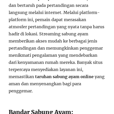
dan bertaruh pada pertandingan secara
langsung melalui internet. Melalui platform-
platform ini, pemain dapat merasakan
atmosfer pertandingan yang nyata tanpa harus
hadir di lokasi. Streaming sabung ayam
memberikan akses mudah ke berbagai jenis
pertandingan dan memungkinkan penggemar
menikmati pengalaman yang mendebarkan
dari kenyamanan rumah mereka. Banyak situs
terpercaya menyediakan layanan ini,
memastikan
taruhan sabung ayam online
yang
aman dan menyenangkan bagi para
penggemar.
Bandar Sabung Ayam: