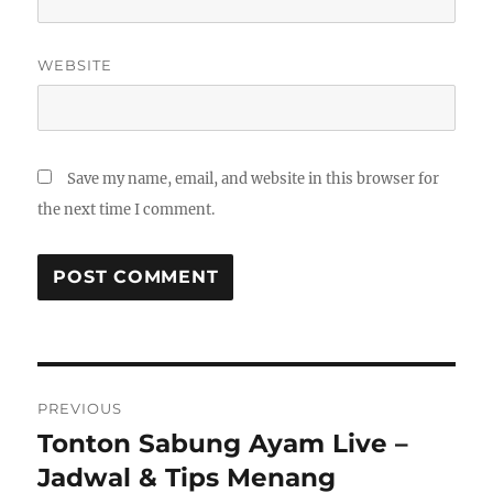
WEBSITE
Save my name, email, and website in this browser for
the next time I comment.
Post
PREVIOUS
navigation
Tonton Sabung Ayam Live –
Previous
post:
Jadwal & Tips Menang