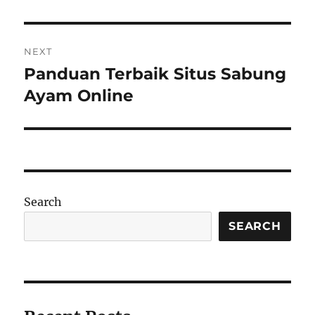
NEXT
Panduan Terbaik Situs Sabung
Next
post:
Ayam Online
Search
SEARCH