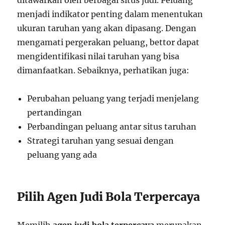
menjadi indikator penting dalam menentukan
ukuran taruhan yang akan dipasang. Dengan
mengamati pergerakan peluang, bettor dapat
mengidentifikasi nilai taruhan yang bisa
dimanfaatkan. Sebaiknya, perhatikan juga:
Perubahan peluang yang terjadi menjelang
pertandingan
Perbandingan peluang antar situs taruhan
Strategi taruhan yang sesuai dengan
peluang yang ada
Pilih Agen Judi Bola Terpercaya
Memilih
agen judi bola terpercaya
merupakan