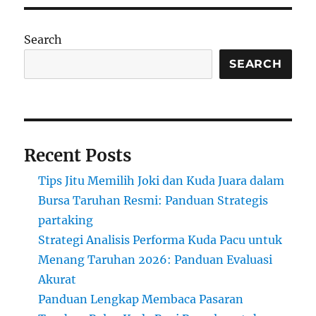
Search
SEARCH
Recent Posts
Tips Jitu Memilih Joki dan Kuda Juara dalam
Bursa Taruhan Resmi: Panduan Strategis
partaking
Strategi Analisis Performa Kuda Pacu untuk
Menang Taruhan 2026: Panduan Evaluasi
Akurat
Panduan Lengkap Membaca Pasaran