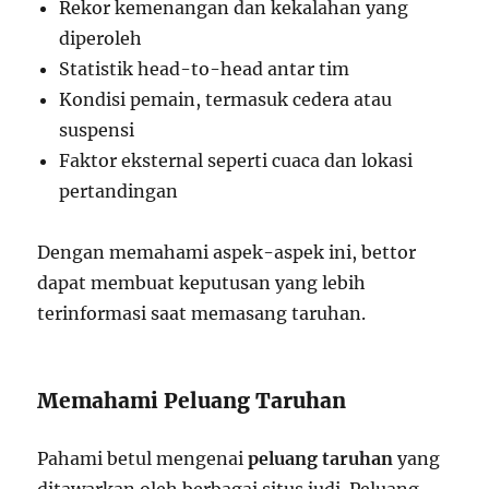
Rekor kemenangan dan kekalahan yang
diperoleh
Statistik head-to-head antar tim
Kondisi pemain, termasuk cedera atau
suspensi
Faktor eksternal seperti cuaca dan lokasi
pertandingan
Dengan memahami aspek-aspek ini, bettor
dapat membuat keputusan yang lebih
terinformasi saat memasang taruhan.
Memahami Peluang Taruhan
Pahami betul mengenai
peluang taruhan
yang
ditawarkan oleh berbagai situs judi. Peluang