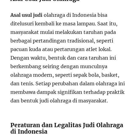
Asal usul judi
olahraga di Indonesia bisa
ditelusuri kembali ke masa lampau. Saat itu,
masyarakat mulai melakukan taruhan pada
berbagai pertandingan tradisional, seperti
pacuan kuda atau pertarungan atlet lokal.
Dengan waktu, bentuk dan cara taruhan ini
berkembang seiring dengan munculnya
olahraga modern, seperti sepak bola, basket,
dan tenis. Setiap perubahan dalam olahraga ini
membawa dampak signifikan terhadap praktik
dan bentuk judi olahraga di masyarakat.
Peraturan dan Legalitas Judi Olahraga
di Indonesia