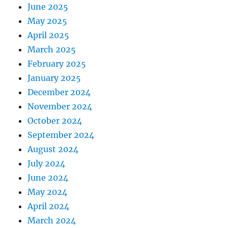
June 2025
May 2025
April 2025
March 2025
February 2025
January 2025
December 2024
November 2024
October 2024
September 2024
August 2024
July 2024
June 2024
May 2024
April 2024
March 2024