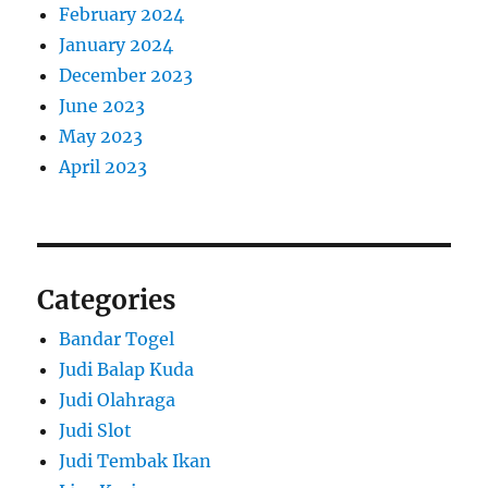
February 2024
January 2024
December 2023
June 2023
May 2023
April 2023
Categories
Bandar Togel
Judi Balap Kuda
Judi Olahraga
Judi Slot
Judi Tembak Ikan