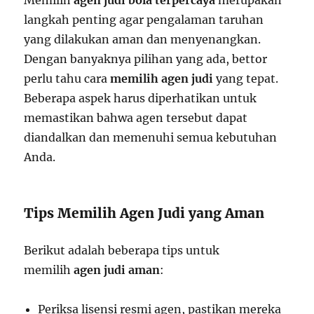
langkah penting agar pengalaman taruhan
yang dilakukan aman dan menyenangkan.
Dengan banyaknya pilihan yang ada, bettor
perlu tahu cara
memilih agen judi
yang tepat.
Beberapa aspek harus diperhatikan untuk
memastikan bahwa agen tersebut dapat
diandalkan dan memenuhi semua kebutuhan
Anda.
Tips Memilih Agen Judi yang Aman
Berikut adalah beberapa tips untuk
memilih
agen judi aman
:
Periksa lisensi resmi agen, pastikan mereka