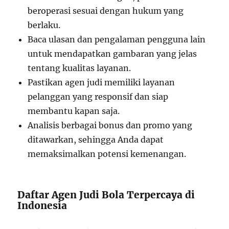
beroperasi sesuai dengan hukum yang
berlaku.
Baca ulasan dan pengalaman pengguna lain
untuk mendapatkan gambaran yang jelas
tentang kualitas layanan.
Pastikan agen judi memiliki layanan
pelanggan yang responsif dan siap
membantu kapan saja.
Analisis berbagai bonus dan promo yang
ditawarkan, sehingga Anda dapat
memaksimalkan potensi kemenangan.
Daftar Agen Judi Bola Terpercaya di
Indonesia