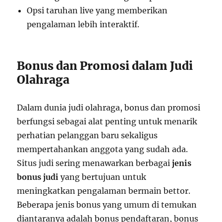
Opsi taruhan live yang memberikan
pengalaman lebih interaktif.
Bonus dan Promosi dalam Judi
Olahraga
Dalam dunia judi olahraga, bonus dan promosi
berfungsi sebagai alat penting untuk menarik
perhatian pelanggan baru sekaligus
mempertahankan anggota yang sudah ada.
Situs judi sering menawarkan berbagai
jenis
bonus judi
yang bertujuan untuk
meningkatkan pengalaman bermain bettor.
Beberapa jenis bonus yang umum di temukan
diantaranya adalah bonus pendaftaran, bonus