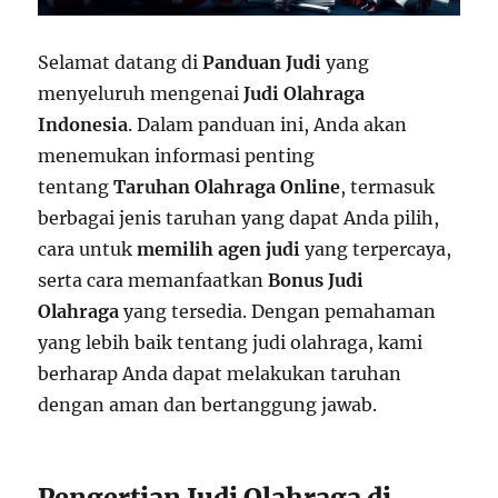
Selamat datang di
Panduan Judi
yang
menyeluruh mengenai
Judi Olahraga
Indonesia
. Dalam panduan ini, Anda akan
menemukan informasi penting
tentang
Taruhan Olahraga Online
, termasuk
berbagai jenis taruhan yang dapat Anda pilih,
cara untuk
memilih agen judi
yang terpercaya,
serta cara memanfaatkan
Bonus Judi
Olahraga
yang tersedia. Dengan pemahaman
yang lebih baik tentang judi olahraga, kami
berharap Anda dapat melakukan taruhan
dengan aman dan bertanggung jawab.
Pengertian Judi Olahraga di