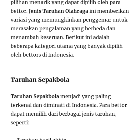
pilihan menarik yang dapat dipilih oleh para
bettor.
Jenis Taruhan Olahraga
ini memberikan
variasi yang memungkinkan penggemar untuk
merasakan pengalaman yang berbeda dan
menambah keseruan. Berikut ini adalah
beberapa kategori utama yang banyak dipilih
oleh bettors di Indonesia.
Taruhan Sepakbola
Taruhan Sepakbola
menjadi yang paling
terkenal dan diminati di Indonesia. Para bettor
dapat memilih dari berbagai jenis taruhan,
seperti:
Taruhan hasil akhir