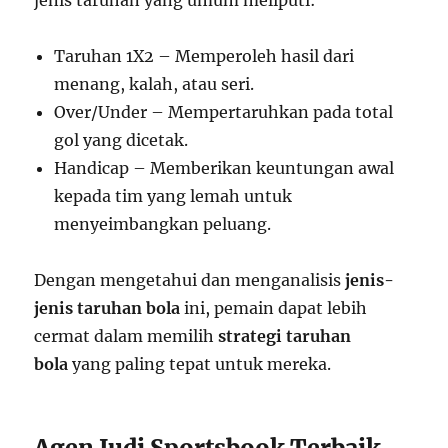
Taruhan 1X2 – Memperoleh hasil dari
menang, kalah, atau seri.
Over/Under – Mempertaruhkan pada total
gol yang dicetak.
Handicap – Memberikan keuntungan awal
kepada tim yang lemah untuk
menyeimbangkan peluang.
Dengan mengetahui dan menganalisis
jenis-
jenis taruhan bola
ini, pemain dapat lebih
cermat dalam memilih
strategi taruhan
bola
yang paling tepat untuk mereka.
Agen Judi Sportsbook Terbaik