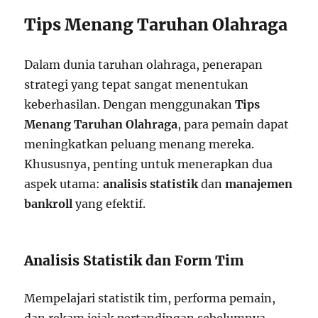
Tips Menang Taruhan Olahraga
Dalam dunia taruhan olahraga, penerapan
strategi yang tepat sangat menentukan
keberhasilan. Dengan menggunakan
Tips
Menang Taruhan Olahraga
, para pemain dapat
meningkatkan peluang menang mereka.
Khususnya, penting untuk menerapkan dua
aspek utama:
analisis statistik
dan
manajemen
bankroll
yang efektif.
Analisis Statistik dan Form Tim
Mempelajari statistik tim, performa pemain,
dan rekam jejak pertandingan sebelumnya