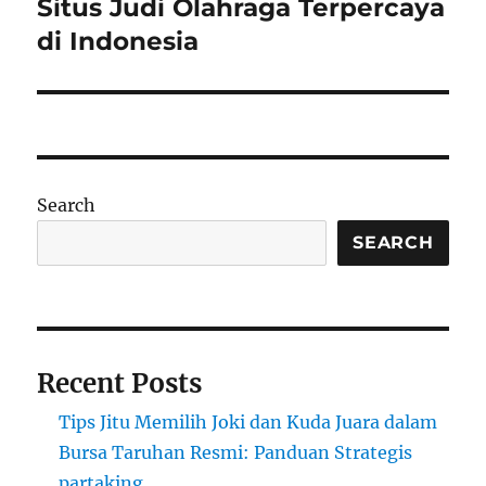
Situs Judi Olahraga Terpercaya
Next
post:
di Indonesia
Search
SEARCH
Recent Posts
Tips Jitu Memilih Joki dan Kuda Juara dalam
Bursa Taruhan Resmi: Panduan Strategis
partaking