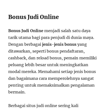
Bonus Judi Online
Bonus Judi Online
menjadi salah satu daya
tarik utama bagi para penjudi di dunia maya.
Dengan berbagai
jenis-jenis bonus
yang
ditawarkan, seperti bonus pendaftaran,
cashback, dan reload bonus, pemain memiliki
peluang lebih besar untuk meningkatkan
modal mereka. Memahami setiap jenis bonus
dan bagaimana cara memperolehnya sangat
penting untuk memaksimalkan pengalaman
bermain.
Berbagai situs judi online sering kali