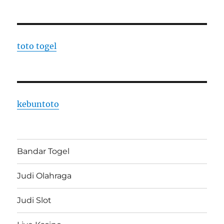
toto togel
kebuntoto
Bandar Togel
Judi Olahraga
Judi Slot