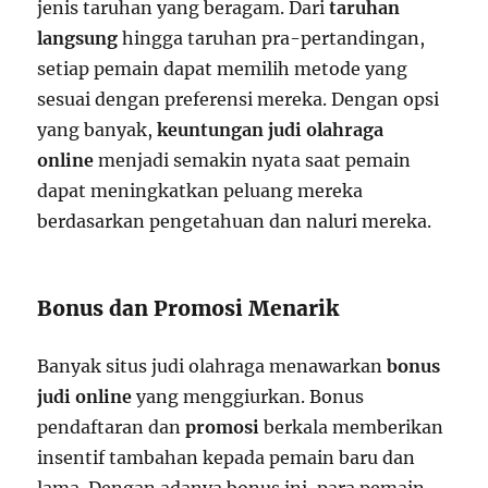
jenis taruhan yang beragam. Dari
taruhan
langsung
hingga taruhan pra-pertandingan,
setiap pemain dapat memilih metode yang
sesuai dengan preferensi mereka. Dengan opsi
yang banyak,
keuntungan judi olahraga
online
menjadi semakin nyata saat pemain
dapat meningkatkan peluang mereka
berdasarkan pengetahuan dan naluri mereka.
Bonus dan Promosi Menarik
Banyak situs judi olahraga menawarkan
bonus
judi online
yang menggiurkan. Bonus
pendaftaran dan
promosi
berkala memberikan
insentif tambahan kepada pemain baru dan
lama. Dengan adanya bonus ini, para pemain