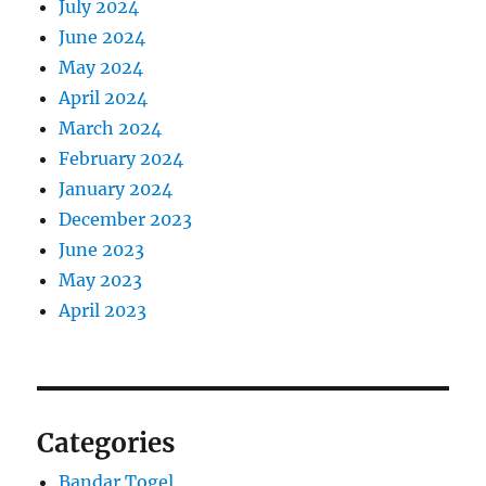
July 2024
June 2024
May 2024
April 2024
March 2024
February 2024
January 2024
December 2023
June 2023
May 2023
April 2023
Categories
Bandar Togel