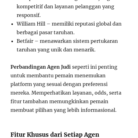
kompetitif dan layanan pelanggan yang
responsif.
William Hill – memiliki reputasi global dan
berbagai pasar taruhan.
Betfair – menawarkan sistem pertukaran
taruhan yang unik dan menarik.
Perbandingan Agen Judi
seperti ini penting
untuk membantu pemain menemukan
platform yang sesuai dengan preferensi
mereka. Memperhatikan layanan, odds, serta
fitur tambahan memungkinkan pemain
membuat pilihan yang lebih informasional.
Fitur Khusus dari Setiap Agen