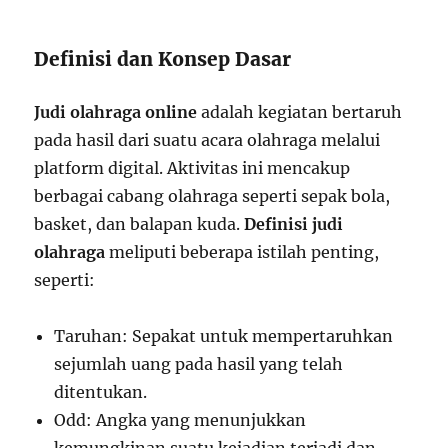
Definisi dan Konsep Dasar
Judi olahraga online
adalah kegiatan bertaruh
pada hasil dari suatu acara olahraga melalui
platform digital. Aktivitas ini mencakup
berbagai cabang olahraga seperti sepak bola,
basket, dan balapan kuda.
Definisi judi
olahraga
meliputi beberapa istilah penting,
seperti:
Taruhan: Sepakat untuk mempertaruhkan
sejumlah uang pada hasil yang telah
ditentukan.
Odd: Angka yang menunjukkan
kemungkinan suatu kejadian terjadi dan