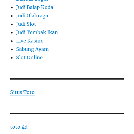
Judi Balap Kuda
Judi Olahraga
Judi Slot
Judi Tembak Ikan
Live Kasino
Sabung Ayam
Slot Online
Situs Toto
toto 4d