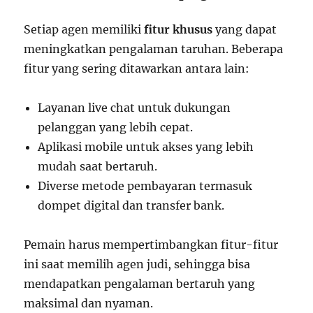
Setiap agen memiliki
fitur khusus
yang dapat
meningkatkan pengalaman taruhan. Beberapa
fitur yang sering ditawarkan antara lain:
Layanan live chat untuk dukungan
pelanggan yang lebih cepat.
Aplikasi mobile untuk akses yang lebih
mudah saat bertaruh.
Diverse metode pembayaran termasuk
dompet digital dan transfer bank.
Pemain harus mempertimbangkan fitur-fitur
ini saat memilih agen judi, sehingga bisa
mendapatkan pengalaman bertaruh yang
maksimal dan nyaman.