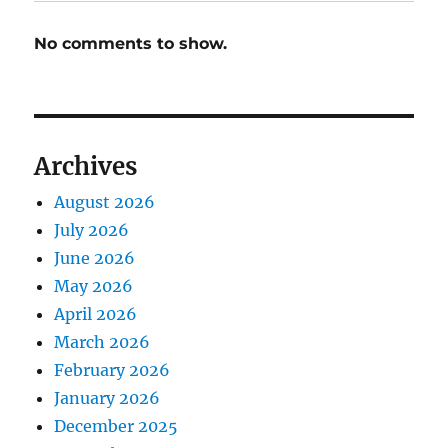
No comments to show.
Archives
August 2026
July 2026
June 2026
May 2026
April 2026
March 2026
February 2026
January 2026
December 2025