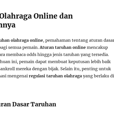
Olahraga Online dan
nnya
uhan olahraga online
, pemahaman tentang aturan dasa
bagi semua pemain.
Aturan taruhan online
mencakup
cara membaca odds hingga jenis taruhan yang tersedia.
uan ini, pemain dapat membuat keputusan lebih baik
ankroll mereka dengan bijak. Selain itu, penting untuk
masi mengenai
regulasi taruhan olahraga
yang berlaku di
ran Dasar Taruhan