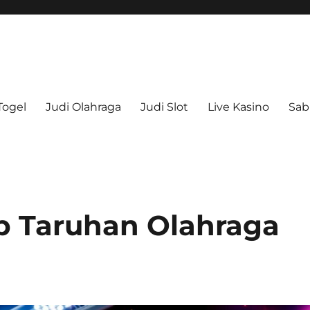
Togel
Judi Olahraga
Judi Slot
Live Kasino
Sab
 Taruhan Olahraga