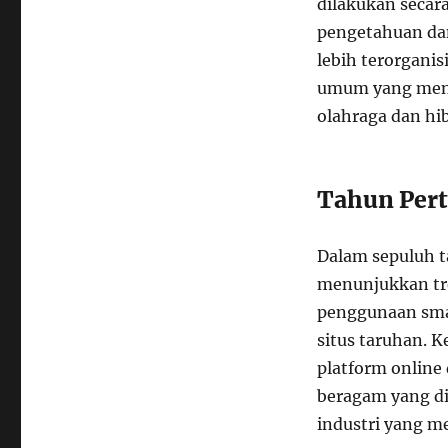
dilakukan secar
pengetahuan da
lebih terorgani
umum yang menar
olahraga dan hi
Tahun Per
Dalam sepuluh t
menunjukkan tre
penggunaan sma
situs taruhan. K
platform online
beragam yang di
industri yang m