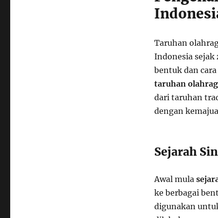
Indonesi
Taruhan olahrag
Indonesia sejak
bentuk dan cara
taruhan olahra
dari taruhan tr
dengan kemajua
Sejarah Si
Awal mula
sejar
ke berbagai ben
digunakan untuk