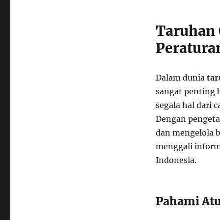
Taruhan 
Peratura
Dalam dunia
tar
sangat penting 
segala hal dari 
Dengan pengetah
dan mengelola b
menggali infor
Indonesia.
Pahami Atu