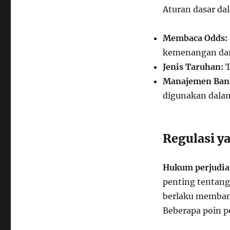
Aturan dasar da
Membaca Odds:
kemenangan dari
Jenis Taruhan:
T
Manajemen Bank
digunakan dala
Regulasi y
Hukum perjudia
penting tentan
berlaku memban
Beberapa poin p