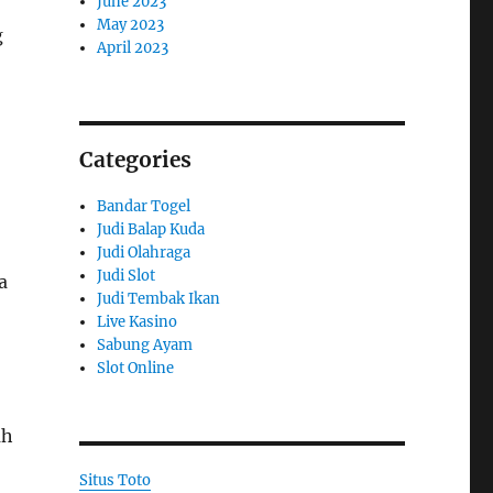
June 2023
May 2023
g
April 2023
Categories
Bandar Togel
Judi Balap Kuda
Judi Olahraga
Judi Slot
a
Judi Tembak Ikan
Live Kasino
Sabung Ayam
Slot Online
ah
Situs Toto