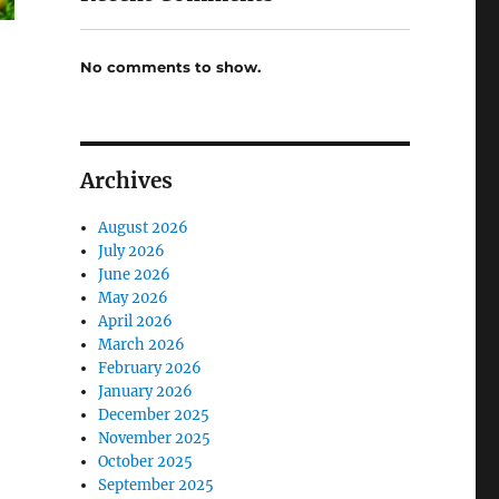
No comments to show.
Archives
August 2026
July 2026
June 2026
May 2026
April 2026
March 2026
February 2026
January 2026
December 2025
November 2025
October 2025
September 2025