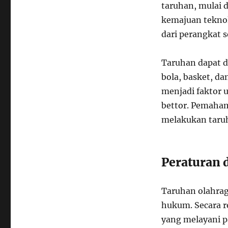
taruhan, mulai 
kemajuan teknol
dari perangkat s
Taruhan dapat d
bola, basket, da
menjadi faktor
bettor. Pemaham
melakukan taru
Peraturan d
Taruhan olahrag
hukum. Secara re
yang melayani p