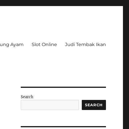
ung Ayam
Slot Online
Judi Tembak Ikan
Search
SEARCH