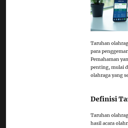
Taruhan olahrag
para penggemar 
Pemahaman yang
penting, mulai d
olahraga yang s
Definisi T
Taruhan olahrag
hasil acara olah