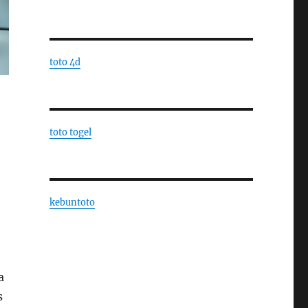
toto 4d
toto togel
kebuntoto
a
s