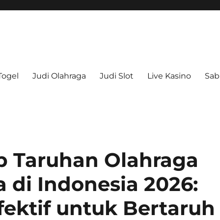
Togel
Judi Olahraga
Judi Slot
Live Kasino
Sab
 Taruhan Olahraga
 di Indonesia 2026:
ektif untuk Bertaruh