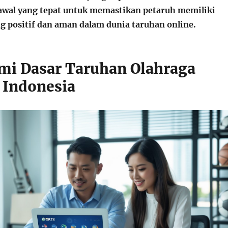
awal yang tepat untuk memastikan petaruh memiliki
 positif dan aman dalam dunia taruhan online.
i Dasar Taruhan Olahraga
i Indonesia