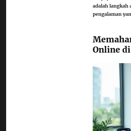
adalah langkah 
pengalaman yang
Memaham
Online d