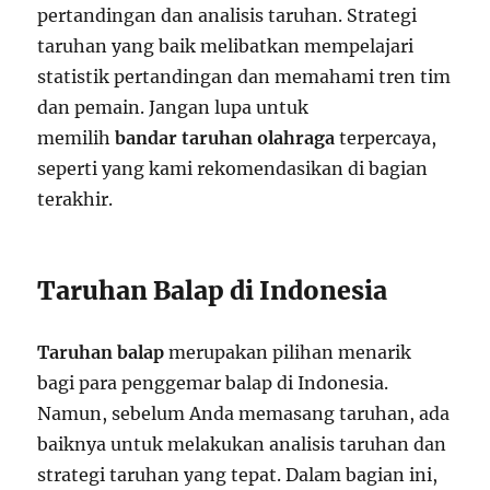
pertandingan dan analisis taruhan. Strategi
taruhan yang baik melibatkan mempelajari
statistik pertandingan dan memahami tren tim
dan pemain. Jangan lupa untuk
memilih
bandar taruhan olahraga
terpercaya,
seperti yang kami rekomendasikan di bagian
terakhir.
Taruhan Balap di Indonesia
Taruhan balap
merupakan pilihan menarik
bagi para penggemar balap di Indonesia.
Namun, sebelum Anda memasang taruhan, ada
baiknya untuk melakukan analisis taruhan dan
strategi taruhan yang tepat. Dalam bagian ini,