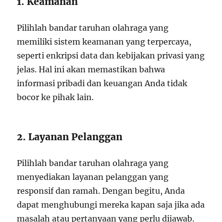
1. Keamanan
Pilihlah bandar taruhan olahraga yang
memiliki sistem keamanan yang terpercaya,
seperti enkripsi data dan kebijakan privasi yang
jelas. Hal ini akan memastikan bahwa
informasi pribadi dan keuangan Anda tidak
bocor ke pihak lain.
2. Layanan Pelanggan
Pilihlah bandar taruhan olahraga yang
menyediakan layanan pelanggan yang
responsif dan ramah. Dengan begitu, Anda
dapat menghubungi mereka kapan saja jika ada
masalah atau pertanyaan yang perlu dijawab.