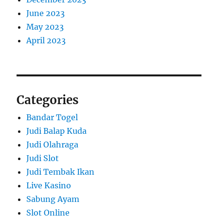
June 2023
May 2023
April 2023
Categories
Bandar Togel
Judi Balap Kuda
Judi Olahraga
Judi Slot
Judi Tembak Ikan
Live Kasino
Sabung Ayam
Slot Online