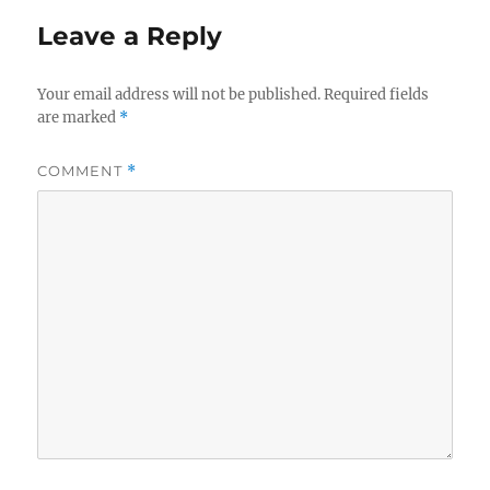
Leave a Reply
Your email address will not be published.
Required fields
are marked
*
COMMENT
*