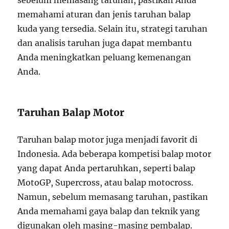
memahami aturan dan jenis taruhan balap
kuda yang tersedia. Selain itu, strategi taruhan
dan analisis taruhan juga dapat membantu
Anda meningkatkan peluang kemenangan
Anda.
Taruhan Balap Motor
Taruhan balap motor juga menjadi favorit di
Indonesia. Ada beberapa kompetisi balap motor
yang dapat Anda pertaruhkan, seperti balap
MotoGP, Supercross, atau balap motocross.
Namun, sebelum memasang taruhan, pastikan
Anda memahami gaya balap dan teknik yang
digunakan oleh masing-masing pembalap.