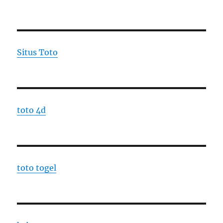
Situs Toto
toto 4d
toto togel