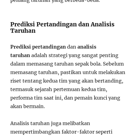
Prediksi Pertandingan dan Analisis
Taruhan
Prediksi pertandingan
dan
analisis
taruhan
adalah strategi yang sangat penting
dalam memasang taruhan sepak bola. Sebelum
memasang taruhan, pastikan untuk melakukan
riset tentang kedua tim yang akan bertanding,
termasuk sejarah pertemuan kedua tim,
performa tim saat ini, dan pemain kunci yang
akan bermain.
Analisis taruhan juga melibatkan
mempertimbangkan faktor-faktor seperti