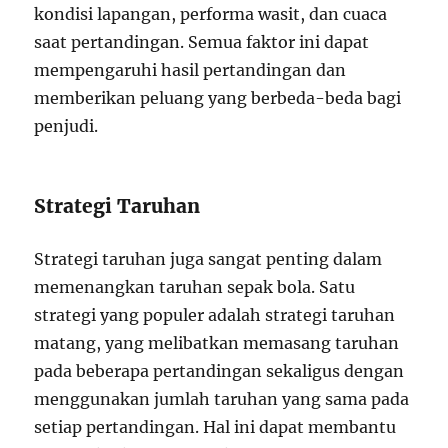
kondisi lapangan, performa wasit, dan cuaca
saat pertandingan. Semua faktor ini dapat
mempengaruhi hasil pertandingan dan
memberikan peluang yang berbeda-beda bagi
penjudi.
Strategi Taruhan
Strategi taruhan juga sangat penting dalam
memenangkan taruhan sepak bola. Satu
strategi yang populer adalah strategi taruhan
matang, yang melibatkan memasang taruhan
pada beberapa pertandingan sekaligus dengan
menggunakan jumlah taruhan yang sama pada
setiap pertandingan. Hal ini dapat membantu