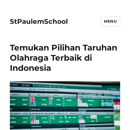
StPaulemSchool
MENU
Temukan Pilihan Taruhan
Olahraga Terbaik di
Indonesia