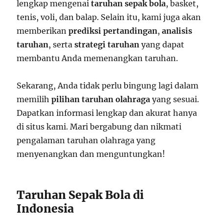
lengkap mengenai
taruhan sepak bola
, basket,
tenis, voli, dan balap. Selain itu, kami juga akan
memberikan
prediksi pertandingan
,
analisis
taruhan
, serta
strategi taruhan
yang dapat
membantu Anda memenangkan taruhan.
Sekarang, Anda tidak perlu bingung lagi dalam
memilih
pilihan taruhan olahraga
yang sesuai.
Dapatkan informasi lengkap dan akurat hanya
di situs kami. Mari bergabung dan nikmati
pengalaman taruhan olahraga yang
menyenangkan dan menguntungkan!
Taruhan Sepak Bola di
Indonesia