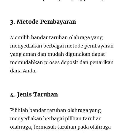
3. Metode Pembayaran
Memilih bandar taruhan olahraga yang
menyediakan berbagai metode pembayaran
yang aman dan mudah digunakan dapat
memudahkan proses deposit dan penarikan
dana Anda.
4. Jenis Taruhan
Pilihlah bandar taruhan olahraga yang
menyediakan berbagai pilihan taruhan
olahraga, termasuk taruhan pada olahraga