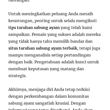
Untuk meningkatkan peluang Anda meraih
keuntungan, penting untuk selalu mengikuti
tips taruhan sabung ayam
yang telah kami
sampaikan. Pemain yang sukses adalah mereka
yang tidak hanya tahu memilih bandar dan
situs taruhan sabung ayam terbaik
, tetapi juga
mampu menganalisis setiap pertandingan
dengan baik. Pengetahuan adalah kunci untuk
membuat keputusan yang matang dan
strategis.
Akhirnya, menjaga diri Anda tetap terkini
dengan perkembangan dalam komunitas
sabung ayam sangatlah krusial. Dengan
informasi yang terus diperbarui, Anda akan