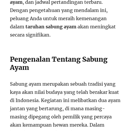
ayam
, dan jadwal pertandingan terbaru.
Dengan pengetahuan yang mendalam ini,
peluang Anda untuk meraih kemenangan
dalam
taruhan sabung ayam
akan meningkat
secara signifikan.
Pengenalan Tentang Sabung
Ayam
Sabung ayam merupakan sebuah tradisi yang
kaya akan nilai budaya yang telah berakar kuat
di Indonesia. Kegiatan ini melibatkan dua ayam
jantan yang bertarung, di mana masing-
masing dipegang oleh pemilik yang percaya
akan kemampuan hewan mereka. Dalam