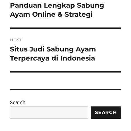
navigation
Panduan Lengkap Sabung
Previous
post:
Ayam Online & Strategi
NEXT
Situs Judi Sabung Ayam
Next
post:
Terpercaya di Indonesia
Search
SEARCH