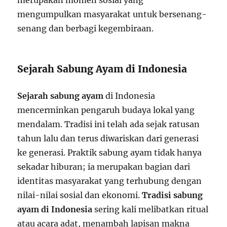
mengumpulkan masyarakat untuk bersenang-
senang dan berbagi kegembiraan.
Sejarah Sabung Ayam di Indonesia
Sejarah sabung ayam
di Indonesia
mencerminkan pengaruh budaya lokal yang
mendalam. Tradisi ini telah ada sejak ratusan
tahun lalu dan terus diwariskan dari generasi
ke generasi. Praktik sabung ayam tidak hanya
sekadar hiburan; ia merupakan bagian dari
identitas masyarakat yang terhubung dengan
nilai-nilai sosial dan ekonomi.
Tradisi sabung
ayam di Indonesia
sering kali melibatkan ritual
atau acara adat, menambah lapisan makna