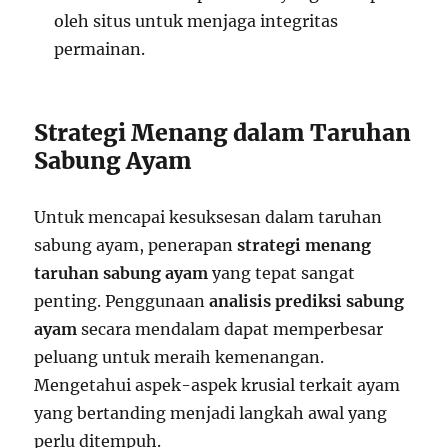
oleh situs untuk menjaga integritas
permainan.
Strategi Menang dalam Taruhan
Sabung Ayam
Untuk mencapai kesuksesan dalam taruhan
sabung ayam, penerapan
strategi menang
taruhan sabung ayam
yang tepat sangat
penting. Penggunaan
analisis prediksi sabung
ayam
secara mendalam dapat memperbesar
peluang untuk meraih kemenangan.
Mengetahui aspek-aspek krusial terkait ayam
yang bertanding menjadi langkah awal yang
perlu ditempuh.