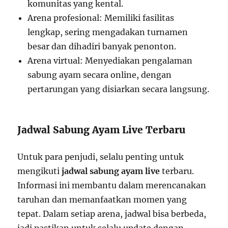
komunitas yang kental.
Arena profesional: Memiliki fasilitas
lengkap, sering mengadakan turnamen
besar dan dihadiri banyak penonton.
Arena virtual: Menyediakan pengalaman
sabung ayam secara online, dengan
pertarungan yang disiarkan secara langsung.
Jadwal Sabung Ayam Live Terbaru
Untuk para penjudi, selalu penting untuk
mengikuti
jadwal sabung ayam live
terbaru.
Informasi ini membantu dalam merencanakan
taruhan dan memanfaatkan momen yang
tepat. Dalam setiap arena, jadwal bisa berbeda,
jadi pastikan untuk selalu update dengan