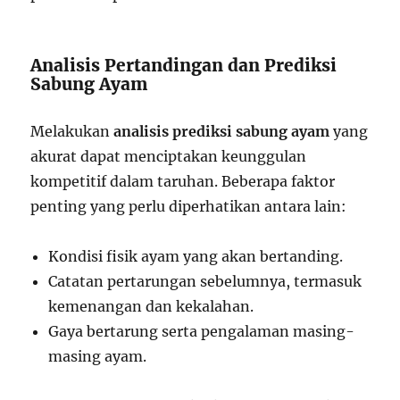
Analisis Pertandingan dan Prediksi
Sabung Ayam
Melakukan
analisis prediksi sabung ayam
yang
akurat dapat menciptakan keunggulan
kompetitif dalam taruhan. Beberapa faktor
penting yang perlu diperhatikan antara lain:
Kondisi fisik ayam yang akan bertanding.
Catatan pertarungan sebelumnya, termasuk
kemenangan dan kekalahan.
Gaya bertarung serta pengalaman masing-
masing ayam.