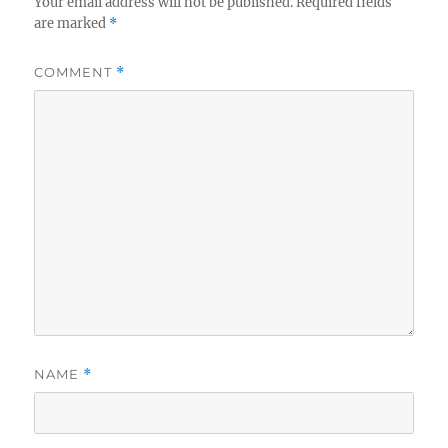
Your email address will not be published.
Required fields
are marked
*
COMMENT
*
NAME
*