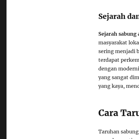
Sejarah da
Sejarah sabung
masyarakat loka
sering menjadi b
terdapat perkem
dengan modernis
yang sangat dim
yang kaya, menc
Cara Tar
Taruhan sabung 