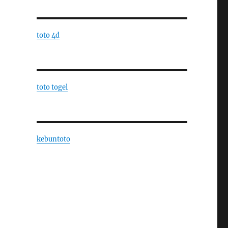
toto 4d
toto togel
kebuntoto