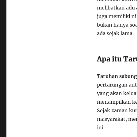
melibatkan adu 
juga memiliki ni
bukan hanya soal
ada sejak lama.
Apa itu Ta
Taruhan sabun
pertarungan ant
yang akan kelua
menampilkan ke
Sejak zaman kuno
masyarakat, men
ini.