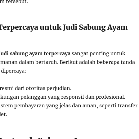
m tersebut.
s Terpercaya untuk Judi Sabung Ayam
 judi sabung ayam terpercaya
sangat penting untuk
anan dalam bertaruh. Berikut adalah beberapa tanda
 dipercaya:
resmi dari otoritas perjudian.
ungan pelanggan yang responsif dan profesional.
tem pembayaran yang jelas dan aman, seperti transfer
et.