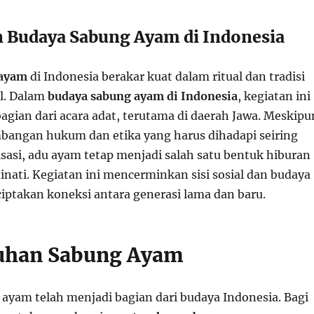
n Budaya Sabung Ayam di Indonesia
 ayam
di Indonesia berakar kuat dalam ritual dan tradisi
l. Dalam
budaya sabung ayam di Indonesia
, kegiatan ini
agian dari acara adat, terutama di daerah Jawa. Meskipu
bangan hukum dan etika yang harus dihadapi seiring
asi, adu ayam tetap menjadi salah satu bentuk hiburan
inati. Kegiatan ini mencerminkan sisi sosial dan budaya
iptakan koneksi antara generasi lama dan baru.
uhan Sabung Ayam
ayam telah menjadi bagian dari budaya Indonesia. Bagi