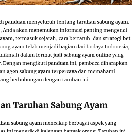
di
panduan
menyeluruh tentang
taruhan sabung ayam
.
ni, Anda akan menemukan informasi penting mengenai
 ayam
, termasuk sejarah, cara bertaruh, dan
strategi bet
ung ayam telah menjadi bagian dari budaya Indonesia,
dinikmati dalam format
judi sabung ayam online
yang
r. Dengan mengikuti
panduan
ini, pembaca diharapkan
kan
agen sabung ayam terpercaya
dan memahami
yang berhubungan dengan taruhan ini.
lan Taruhan Sabung Ayam
uhan sabung ayam
mencakup berbagai aspek yang
as ini menarik di kalangan banyak orang. Taruhan ini