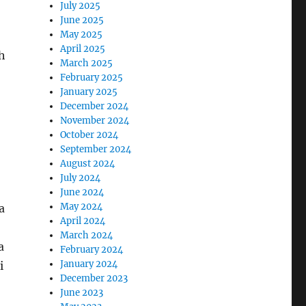
July 2025
June 2025
May 2025
April 2025
h
March 2025
February 2025
January 2025
December 2024
November 2024
October 2024
September 2024
August 2024
July 2024
June 2024
May 2024
a
April 2024
March 2024
a
February 2024
January 2024
i
December 2023
June 2023