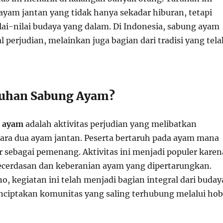
ayam jantan yang tidak hanya sekadar hiburan, tetapi
lai-nilai budaya yang dalam. Di Indonesia, sabung ayam
 perjudian, melainkan juga bagian dari tradisi yang tela
ruhan Sabung Ayam?
g ayam
adalah aktivitas perjudian yang melibatkan
ara dua ayam jantan. Peserta bertaruh pada ayam mana
r sebagai pemenang. Aktivitas ini menjadi populer karen
cerdasan dan keberanian ayam yang dipertarungkan.
, kegiatan ini telah menjadi bagian integral dari buday
ciptakan komunitas yang saling terhubung melalui hob