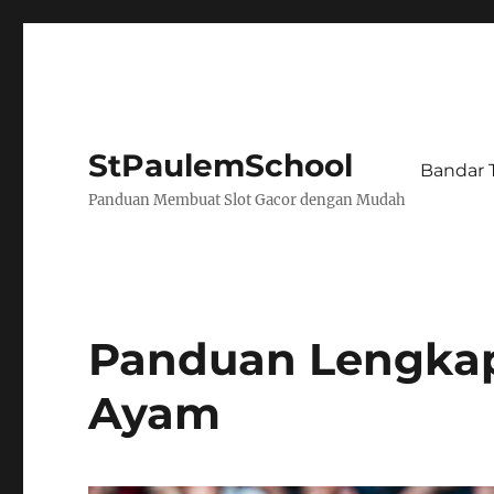
StPaulemSchool
Bandar 
Panduan Membuat Slot Gacor dengan Mudah
Panduan Lengka
Ayam