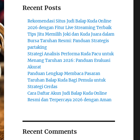
Recent Posts
Rekomendasi Situs Judi Balap Kuda Online
2026 dengan Fitur Live Streaming Terbaik
Tips Jitu Memilih Joki dan Kuda Juara dalam
Bursa Taruhan Resmi: Panduan Strategis
partaking
Strategi Analisis Performa Kuda Pacu untuk
Menang Taruhan 2026: Panduan Evaluasi
Akurat
Panduan Lengkap Membaca Pasaran
Taruhan Balap Kuda Bagi Pemula untuk
Strategi Cerdas
Cara Daftar Akun Judi Balap Kuda Online
Resmi dan Terpercaya 2026 dengan Aman
Recent Comments