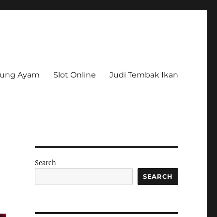
ung Ayam
Slot Online
Judi Tembak Ikan
Search
SEARCH