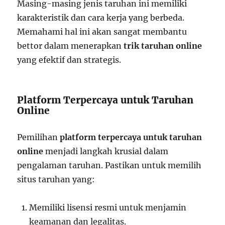
Masing-masing jenis taruhan ini memiliki
karakteristik dan cara kerja yang berbeda.
Memahami hal ini akan sangat membantu
bettor dalam menerapkan
trik taruhan online
yang efektif dan strategis.
Platform Terpercaya untuk Taruhan
Online
Pemilihan
platform terpercaya untuk taruhan
online
menjadi langkah krusial dalam
pengalaman taruhan. Pastikan untuk memilih
situs taruhan yang:
Memiliki lisensi resmi untuk menjamin
keamanan dan legalitas.