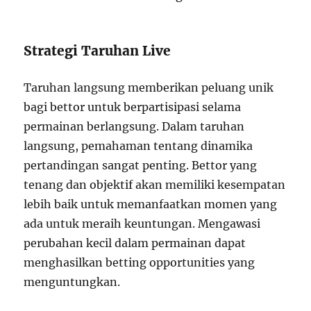
Strategi Taruhan Live
Taruhan langsung memberikan peluang unik
bagi bettor untuk berpartisipasi selama
permainan berlangsung. Dalam taruhan
langsung, pemahaman tentang dinamika
pertandingan sangat penting. Bettor yang
tenang dan objektif akan memiliki kesempatan
lebih baik untuk memanfaatkan momen yang
ada untuk meraih keuntungan. Mengawasi
perubahan kecil dalam permainan dapat
menghasilkan betting opportunities yang
menguntungkan.