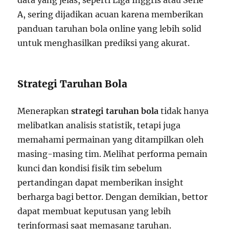
A, sering dijadikan acuan karena memberikan
panduan taruhan bola online yang lebih solid
untuk menghasilkan prediksi yang akurat.
Strategi Taruhan Bola
Menerapkan
strategi taruhan bola
tidak hanya
melibatkan analisis statistik, tetapi juga
memahami permainan yang ditampilkan oleh
masing-masing tim. Melihat performa pemain
kunci dan kondisi fisik tim sebelum
pertandingan dapat memberikan insight
berharga bagi bettor. Dengan demikian, bettor
dapat membuat keputusan yang lebih
terinformasi saat memasang taruhan.