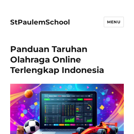
StPaulemSchool
MENU
Panduan Taruhan
Olahraga Online
Terlengkap Indonesia