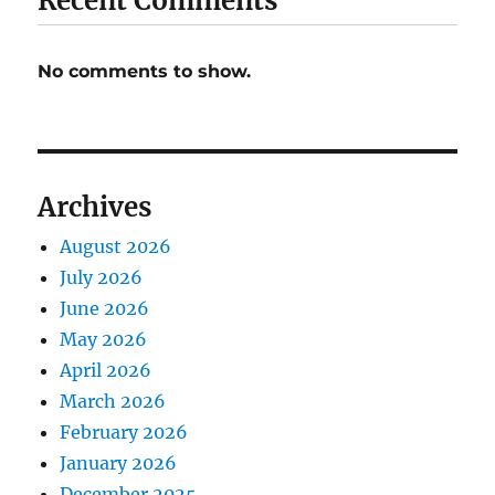
Recent Comments
No comments to show.
Archives
August 2026
July 2026
June 2026
May 2026
April 2026
March 2026
February 2026
January 2026
December 2025