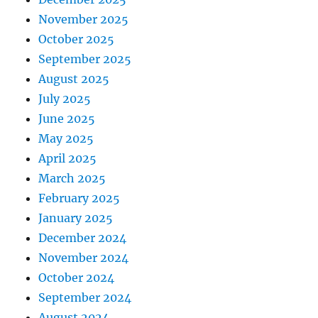
November 2025
October 2025
September 2025
August 2025
July 2025
June 2025
May 2025
April 2025
March 2025
February 2025
January 2025
December 2024
November 2024
October 2024
September 2024
August 2024