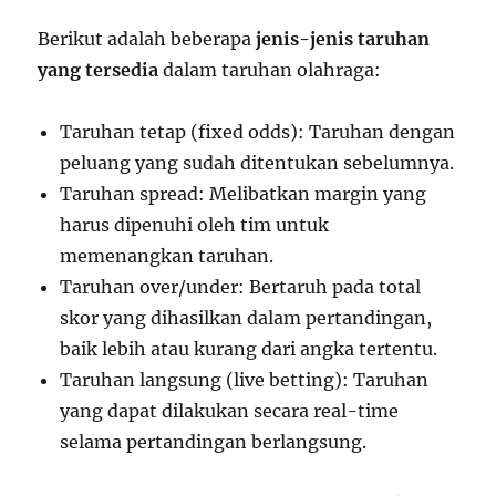
Berikut adalah beberapa
jenis-jenis taruhan
yang tersedia
dalam taruhan olahraga:
Taruhan tetap (fixed odds): Taruhan dengan
peluang yang sudah ditentukan sebelumnya.
Taruhan spread: Melibatkan margin yang
harus dipenuhi oleh tim untuk
memenangkan taruhan.
Taruhan over/under: Bertaruh pada total
skor yang dihasilkan dalam pertandingan,
baik lebih atau kurang dari angka tertentu.
Taruhan langsung (live betting): Taruhan
yang dapat dilakukan secara real-time
selama pertandingan berlangsung.