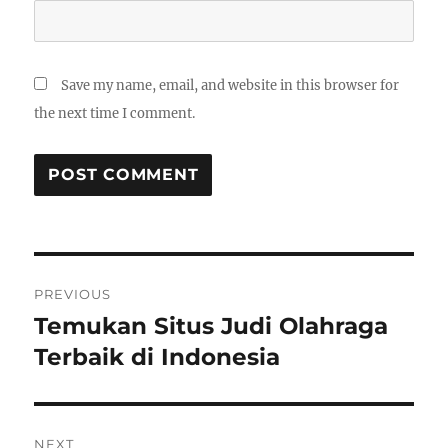
Save my name, email, and website in this browser for
the next time I comment.
Post
PREVIOUS
navigation
Temukan Situs Judi Olahraga
Previous
post:
Terbaik di Indonesia
NEXT