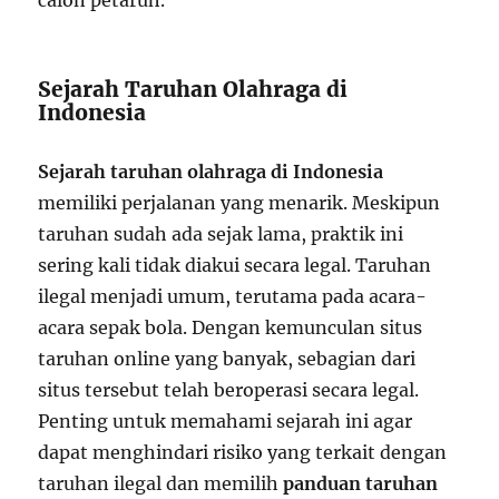
Sejarah Taruhan Olahraga di
Indonesia
Sejarah taruhan olahraga di Indonesia
memiliki perjalanan yang menarik. Meskipun
taruhan sudah ada sejak lama, praktik ini
sering kali tidak diakui secara legal. Taruhan
ilegal menjadi umum, terutama pada acara-
acara sepak bola. Dengan kemunculan situs
taruhan online yang banyak, sebagian dari
situs tersebut telah beroperasi secara legal.
Penting untuk memahami sejarah ini agar
dapat menghindari risiko yang terkait dengan
taruhan ilegal dan memilih
panduan taruhan