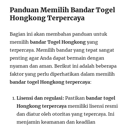
Panduan Memilih Bandar Togel
Hongkong Terpercaya
Bagian ini akan membahas panduan untuk
memilih
bandar Togel Hongkong
yang
terpercaya. Memilih bandar yang tepat sangat
penting agar Anda dapat bermain dengan
nyaman dan aman. Berikut ini adalah beberapa
faktor yang perlu diperhatikan dalam memilih
bandar togel Hongkong terpercaya
:
Lisensi dan regulasi:
Pastikan
bandar togel
Hongkong terpercaya
memiliki lisensi resmi
dan diatur oleh otoritas yang tepercaya. Ini
menjamin keamanan dan keadilan