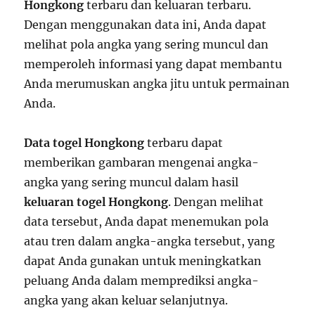
Hongkong
terbaru dan keluaran terbaru.
Dengan menggunakan data ini, Anda dapat
melihat pola angka yang sering muncul dan
memperoleh informasi yang dapat membantu
Anda merumuskan angka jitu untuk permainan
Anda.
Data togel Hongkong
terbaru dapat
memberikan gambaran mengenai angka-
angka yang sering muncul dalam hasil
keluaran togel Hongkong
. Dengan melihat
data tersebut, Anda dapat menemukan pola
atau tren dalam angka-angka tersebut, yang
dapat Anda gunakan untuk meningkatkan
peluang Anda dalam memprediksi angka-
angka yang akan keluar selanjutnya.