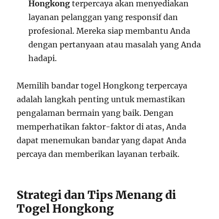
Hongkong
terpercaya akan menyediakan
layanan pelanggan yang responsif dan
profesional. Mereka siap membantu Anda
dengan pertanyaan atau masalah yang Anda
hadapi.
Memilih bandar togel Hongkong terpercaya
adalah langkah penting untuk memastikan
pengalaman bermain yang baik. Dengan
memperhatikan faktor-faktor di atas, Anda
dapat menemukan bandar yang dapat Anda
percaya dan memberikan layanan terbaik.
Strategi dan Tips Menang di
Togel Hongkong