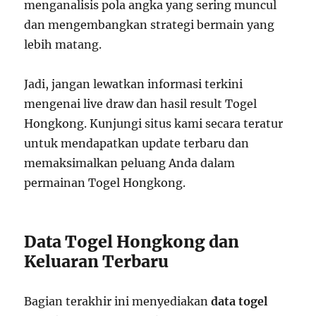
menganalisis pola angka yang sering muncul
dan mengembangkan strategi bermain yang
lebih matang.
Jadi, jangan lewatkan informasi terkini
mengenai live draw dan hasil result Togel
Hongkong. Kunjungi situs kami secara teratur
untuk mendapatkan update terbaru dan
memaksimalkan peluang Anda dalam
permainan Togel Hongkong.
Data Togel Hongkong dan
Keluaran Terbaru
Bagian terakhir ini menyediakan
data togel