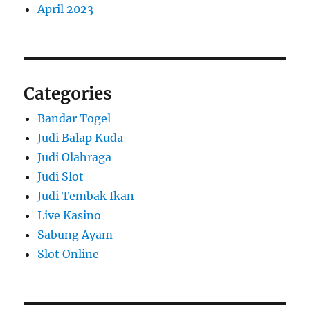
April 2023
Categories
Bandar Togel
Judi Balap Kuda
Judi Olahraga
Judi Slot
Judi Tembak Ikan
Live Kasino
Sabung Ayam
Slot Online