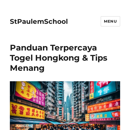
StPaulemSchool
MENU
Panduan Terpercaya
Togel Hongkong & Tips
Menang