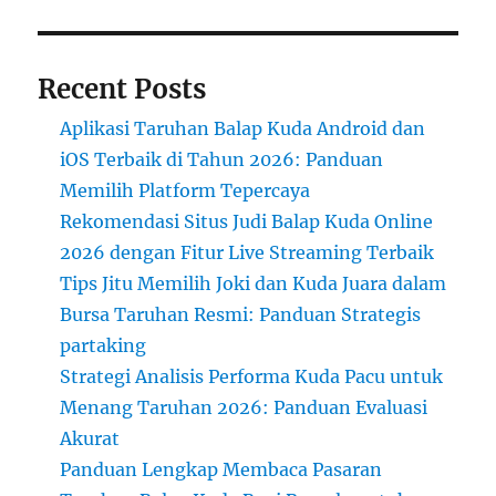
Recent Posts
Aplikasi Taruhan Balap Kuda Android dan
iOS Terbaik di Tahun 2026: Panduan
Memilih Platform Tepercaya
Rekomendasi Situs Judi Balap Kuda Online
2026 dengan Fitur Live Streaming Terbaik
Tips Jitu Memilih Joki dan Kuda Juara dalam
Bursa Taruhan Resmi: Panduan Strategis
partaking
Strategi Analisis Performa Kuda Pacu untuk
Menang Taruhan 2026: Panduan Evaluasi
Akurat
Panduan Lengkap Membaca Pasaran