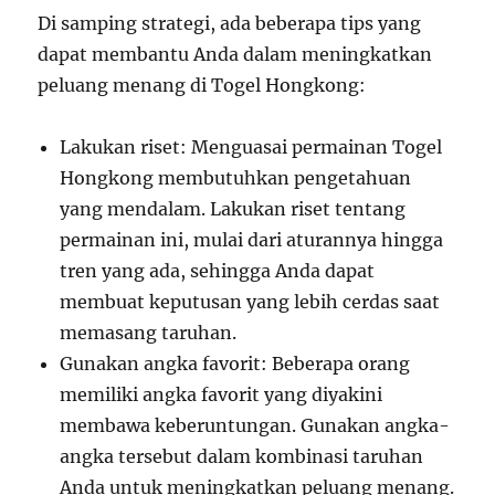
Di samping strategi, ada beberapa tips yang
dapat membantu Anda dalam meningkatkan
peluang menang di Togel Hongkong:
Lakukan riset: Menguasai permainan Togel
Hongkong membutuhkan pengetahuan
yang mendalam. Lakukan riset tentang
permainan ini, mulai dari aturannya hingga
tren yang ada, sehingga Anda dapat
membuat keputusan yang lebih cerdas saat
memasang taruhan.
Gunakan angka favorit: Beberapa orang
memiliki angka favorit yang diyakini
membawa keberuntungan. Gunakan angka-
angka tersebut dalam kombinasi taruhan
Anda untuk meningkatkan peluang menang.