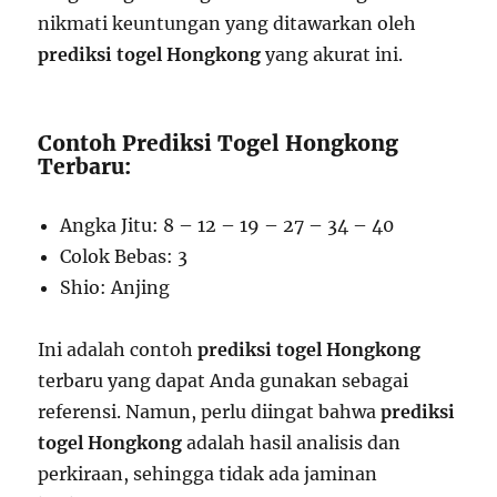
nikmati keuntungan yang ditawarkan oleh
prediksi togel Hongkong
yang akurat ini.
Contoh Prediksi Togel Hongkong
Terbaru:
Angka Jitu: 8 – 12 – 19 – 27 – 34 – 40
Colok Bebas: 3
Shio: Anjing
Ini adalah contoh
prediksi togel Hongkong
terbaru yang dapat Anda gunakan sebagai
referensi. Namun, perlu diingat bahwa
prediksi
togel Hongkong
adalah hasil analisis dan
perkiraan, sehingga tidak ada jaminan