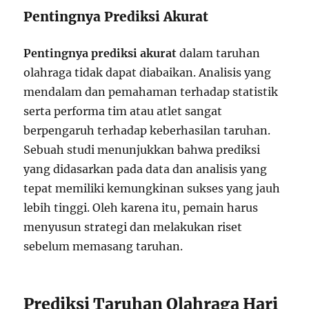
Pentingnya Prediksi Akurat
Pentingnya prediksi akurat
dalam taruhan
olahraga tidak dapat diabaikan. Analisis yang
mendalam dan pemahaman terhadap statistik
serta performa tim atau atlet sangat
berpengaruh terhadap keberhasilan taruhan.
Sebuah studi menunjukkan bahwa prediksi
yang didasarkan pada data dan analisis yang
tepat memiliki kemungkinan sukses yang jauh
lebih tinggi. Oleh karena itu, pemain harus
menyusun strategi dan melakukan riset
sebelum memasang taruhan.
Prediksi Taruhan Olahraga Hari