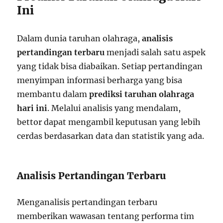
Ini
Dalam dunia taruhan olahraga,
analisis
pertandingan terbaru
menjadi salah satu aspek
yang tidak bisa diabaikan. Setiap pertandingan
menyimpan informasi berharga yang bisa
membantu dalam
prediksi taruhan olahraga
hari ini
. Melalui analisis yang mendalam,
bettor dapat mengambil keputusan yang lebih
cerdas berdasarkan data dan statistik yang ada.
Analisis Pertandingan Terbaru
Menganalisis pertandingan terbaru
memberikan wawasan tentang performa tim