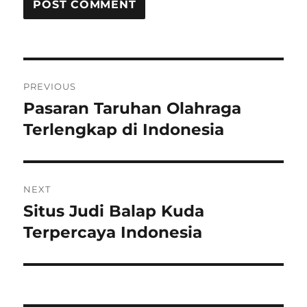
Post
PREVIOUS
navigation
Pasaran Taruhan Olahraga
Previous
post:
Terlengkap di Indonesia
NEXT
Situs Judi Balap Kuda
Next
post:
Terpercaya Indonesia