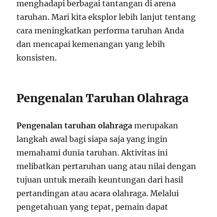
menghadapi berbagai tantangan di arena
taruhan. Mari kita eksplor lebih lanjut tentang
cara meningkatkan performa taruhan Anda
dan mencapai kemenangan yang lebih
konsisten.
Pengenalan Taruhan Olahraga
Pengenalan taruhan olahraga
merupakan
langkah awal bagi siapa saja yang ingin
memahami dunia taruhan. Aktivitas ini
melibatkan pertaruhan uang atau nilai dengan
tujuan untuk meraih keuntungan dari hasil
pertandingan atau acara olahraga. Melalui
pengetahuan yang tepat, pemain dapat