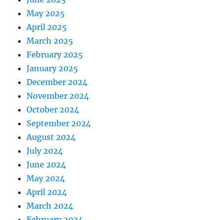
May 2025
April 2025
March 2025
February 2025
January 2025
December 2024
November 2024
October 2024
September 2024
August 2024
July 2024
June 2024
May 2024
April 2024
March 2024
February 2024