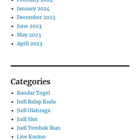
January 2024
December 2023
June 2023
May 2023
April 2023
Categories
Bandar Togel
Judi Balap Kuda
Judi Olahraga
Judi Slot
Judi Tembak Ikan
Live Kasino