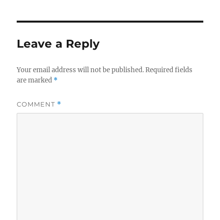
Leave a Reply
Your email address will not be published.
Required fields
are marked
*
COMMENT
*