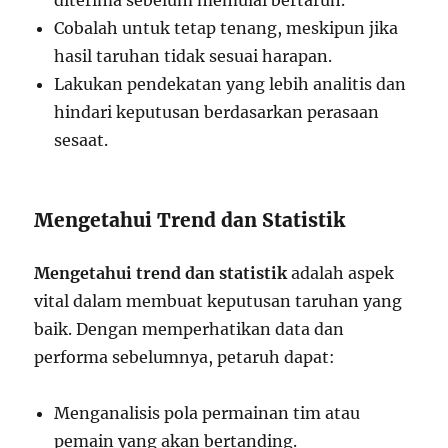
Cobalah untuk tetap tenang, meskipun jika
hasil taruhan tidak sesuai harapan.
Lakukan pendekatan yang lebih analitis dan
hindari keputusan berdasarkan perasaan
sesaat.
Mengetahui Trend dan Statistik
Mengetahui trend dan statistik
adalah aspek
vital dalam membuat keputusan taruhan yang
baik. Dengan memperhatikan data dan
performa sebelumnya, petaruh dapat:
Menganalisis pola permainan tim atau
pemain yang akan bertanding.