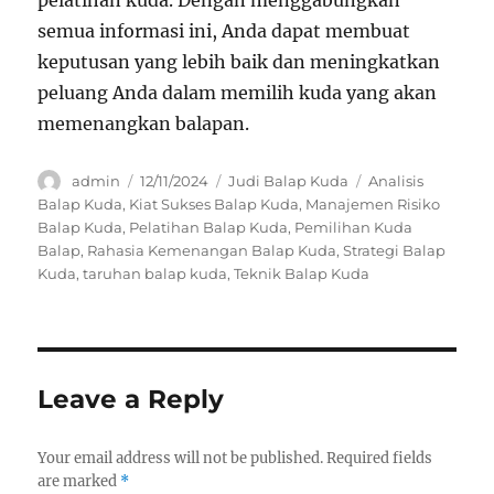
semua informasi ini, Anda dapat membuat
keputusan yang lebih baik dan meningkatkan
peluang Anda dalam memilih kuda yang akan
memenangkan balapan.
Author
Posted
Categories
Tags
admin
12/11/2024
Judi Balap Kuda
Analisis
on
Balap Kuda
,
Kiat Sukses Balap Kuda
,
Manajemen Risiko
Balap Kuda
,
Pelatihan Balap Kuda
,
Pemilihan Kuda
Balap
,
Rahasia Kemenangan Balap Kuda
,
Strategi Balap
Kuda
,
taruhan balap kuda
,
Teknik Balap Kuda
Leave a Reply
Your email address will not be published.
Required fields
are marked
*