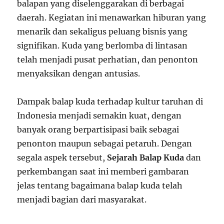
balapan yang diselenggarakan di berbagai
daerah. Kegiatan ini menawarkan hiburan yang
menarik dan sekaligus peluang bisnis yang
signifikan. Kuda yang berlomba di lintasan
telah menjadi pusat perhatian, dan penonton
menyaksikan dengan antusias.
Dampak balap kuda terhadap kultur taruhan di
Indonesia menjadi semakin kuat, dengan
banyak orang berpartisipasi baik sebagai
penonton maupun sebagai petaruh. Dengan
segala aspek tersebut,
Sejarah Balap Kuda
dan
perkembangan saat ini memberi gambaran
jelas tentang bagaimana balap kuda telah
menjadi bagian dari masyarakat.