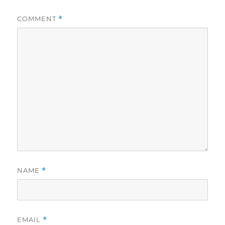
COMMENT
*
NAME
*
EMAIL
*