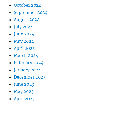
October 2024
September 2024
August 2024
July 2024
June 2024
May 2024
April 2024
March 2024
February 2024
January 2024
December 2023
June 2023
May 2023
April 2023