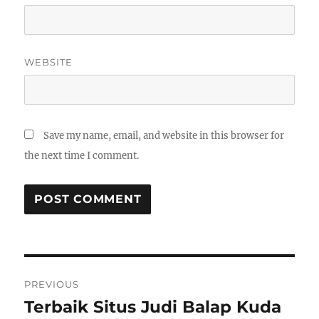
WEBSITE
Save my name, email, and website in this browser for
the next time I comment.
Post
PREVIOUS
navigation
Terbaik Situs Judi Balap Kuda
Previous