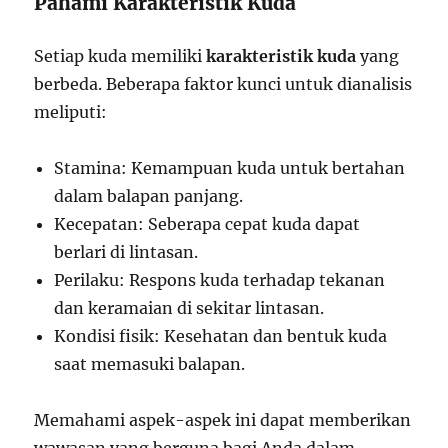
Pahami Karakteristik Kuda
Setiap kuda memiliki
karakteristik kuda
yang
berbeda. Beberapa faktor kunci untuk dianalisis
meliputi:
Stamina: Kemampuan kuda untuk bertahan
dalam balapan panjang.
Kecepatan: Seberapa cepat kuda dapat
berlari di lintasan.
Perilaku: Respons kuda terhadap tekanan
dan keramaian di sekitar lintasan.
Kondisi fisik: Kesehatan dan bentuk kuda
saat memasuki balapan.
Memahami aspek-aspek ini dapat memberikan
wawasan yang berguna bagi Anda dalam