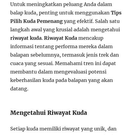
Untuk meningkatkan peluang Anda dalam
balap kuda, penting untuk menggunakan
Tips
Pilih Kuda Pemenang
yang efektif. Salah satu
langkah awal yang krusial adalah mengetahui
riwayat kuda
.
Riwayat Kuda
mencakup
informasi tentang performa mereka dalam
balapan sebelumnya, termasuk jenis trek dan
cuaca yang sesuai. Memahami tren ini dapat
membantu dalam mengevaluasi potensi
keberhasilan kuda pada balapan yang akan
datang.
Mengetahui Riwayat Kuda
Setiap kuda memiliki riwayat yang unik, dan