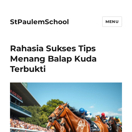
StPaulemSchool
MENU
Rahasia Sukses Tips
Menang Balap Kuda
Terbukti