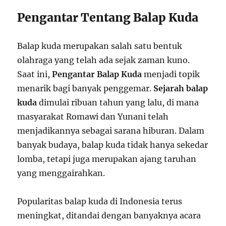
Pengantar Tentang Balap Kuda
Balap kuda merupakan salah satu bentuk
olahraga yang telah ada sejak zaman kuno.
Saat ini,
Pengantar Balap Kuda
menjadi topik
menarik bagi banyak penggemar.
Sejarah balap
kuda
dimulai ribuan tahun yang lalu, di mana
masyarakat Romawi dan Yunani telah
menjadikannya sebagai sarana hiburan. Dalam
banyak budaya, balap kuda tidak hanya sekedar
lomba, tetapi juga merupakan ajang taruhan
yang menggairahkan.
Popularitas balap kuda di Indonesia terus
meningkat, ditandai dengan banyaknya acara