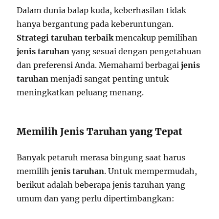
Dalam dunia balap kuda, keberhasilan tidak
hanya bergantung pada keberuntungan.
Strategi taruhan terbaik
mencakup pemilihan
jenis taruhan
yang sesuai dengan pengetahuan
dan preferensi Anda. Memahami berbagai
jenis
taruhan
menjadi sangat penting untuk
meningkatkan peluang menang.
Memilih Jenis Taruhan yang Tepat
Banyak petaruh merasa bingung saat harus
memilih
jenis taruhan
. Untuk mempermudah,
berikut adalah beberapa jenis taruhan yang
umum dan yang perlu dipertimbangkan: