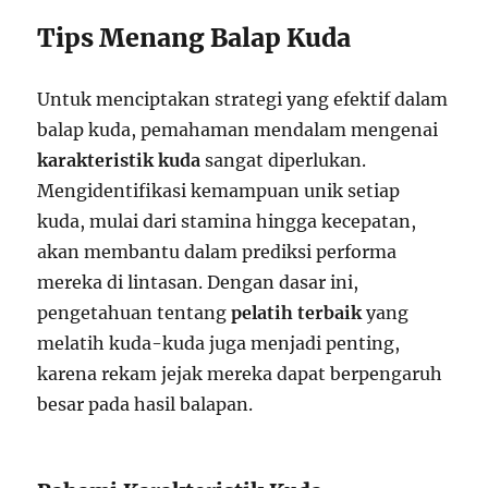
Tips Menang Balap Kuda
Untuk menciptakan strategi yang efektif dalam
balap kuda, pemahaman mendalam mengenai
karakteristik kuda
sangat diperlukan.
Mengidentifikasi kemampuan unik setiap
kuda, mulai dari stamina hingga kecepatan,
akan membantu dalam prediksi performa
mereka di lintasan. Dengan dasar ini,
pengetahuan tentang
pelatih terbaik
yang
melatih kuda-kuda juga menjadi penting,
karena rekam jejak mereka dapat berpengaruh
besar pada hasil balapan.