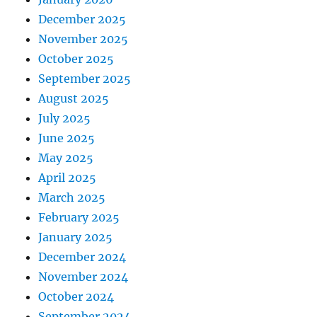
December 2025
November 2025
October 2025
September 2025
August 2025
July 2025
June 2025
May 2025
April 2025
March 2025
February 2025
January 2025
December 2024
November 2024
October 2024
September 2024