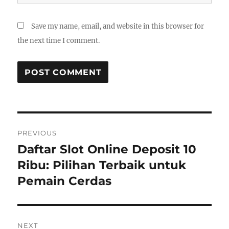
Save my name, email, and website in this browser for
the next time I comment.
Post
PREVIOUS
navigation
Daftar Slot Online Deposit 10
Previous
post:
Ribu: Pilihan Terbaik untuk
Pemain Cerdas
NEXT