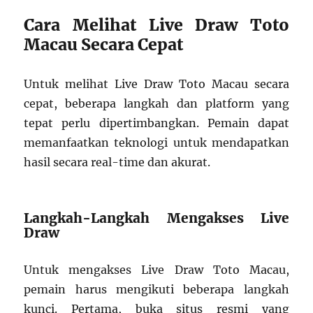
Cara Melihat Live Draw Toto
Macau Secara Cepat
Untuk melihat Live Draw Toto Macau secara
cepat, beberapa langkah dan platform yang
tepat perlu dipertimbangkan. Pemain dapat
memanfaatkan teknologi untuk mendapatkan
hasil secara real-time dan akurat.
Langkah-Langkah Mengakses Live
Draw
Untuk mengakses Live Draw Toto Macau,
pemain harus mengikuti beberapa langkah
kunci. Pertama, buka situs resmi yang