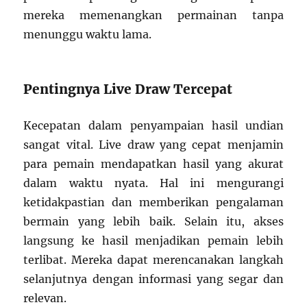
mereka memenangkan permainan tanpa
menunggu waktu lama.
Pentingnya Live Draw Tercepat
Kecepatan dalam penyampaian hasil undian
sangat vital. Live draw yang cepat menjamin
para pemain mendapatkan hasil yang akurat
dalam waktu nyata. Hal ini mengurangi
ketidakpastian dan memberikan pengalaman
bermain yang lebih baik. Selain itu, akses
langsung ke hasil menjadikan pemain lebih
terlibat. Mereka dapat merencanakan langkah
selanjutnya dengan informasi yang segar dan
relevan.