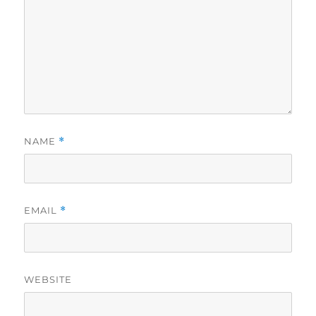
NAME
*
EMAIL
*
WEBSITE