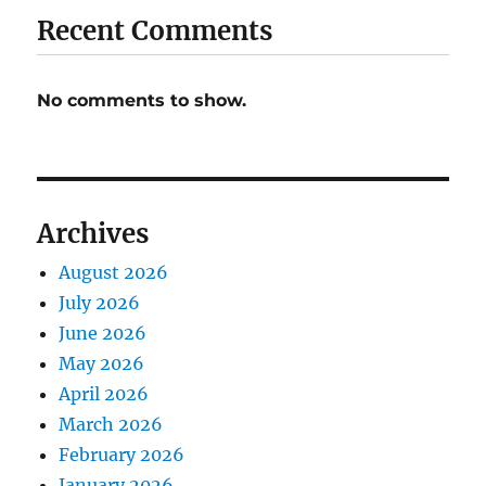
Recent Comments
No comments to show.
Archives
August 2026
July 2026
June 2026
May 2026
April 2026
March 2026
February 2026
January 2026