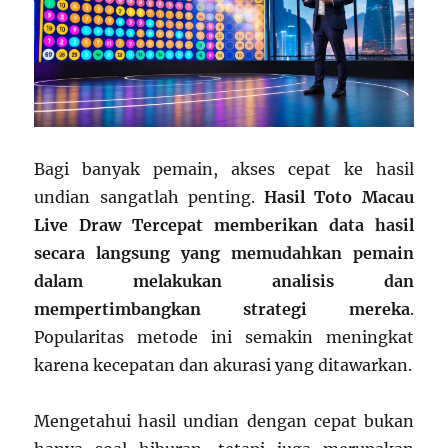
Bagi banyak pemain, akses cepat ke hasil
undian sangatlah penting.
Hasil Toto Macau
Live Draw Tercepat memberikan data hasil
secara langsung yang memudahkan pemain
dalam melakukan analisis dan
mempertimbangkan strategi mereka
.
Popularitas metode ini semakin meningkat
karena kecepatan dan akurasi yang ditawarkan.
Mengetahui hasil undian dengan cepat bukan