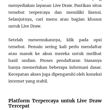
menyediakan layanan Live Draw. Pastikan situs
tersebut terpercaya dan memiliki lisensi.
Selanjutnya, cari menu atau bagian khusus
untuk Live Draw.
Setelah menemukannya, klik pada opsi
tersebut. Pemain sering kali perlu mendaftar
atau masuk ke akun mereka untuk melihat
hasil undian. Proses pendaftaran biasanya
hanya memerlukan beberapa informasi dasar.
Kecepatan akses juga dipengaruhi oleh koneksi
internet yang stabil.
Platform Terpercaya untuk Live Draw
Tercepat