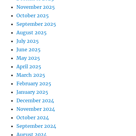
November 2025
October 2025
September 2025
August 2025
July 2025
June 2025
May 2025
April 2025
March 2025
February 2025
January 2025
December 2024
November 2024
October 2024
September 2024
August 2024