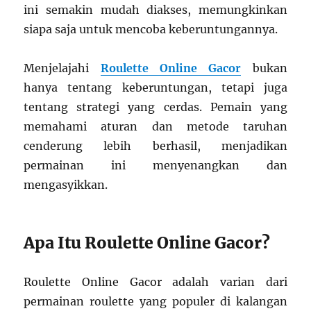
ini semakin mudah diakses, memungkinkan
siapa saja untuk mencoba keberuntungannya.
Menjelajahi
Roulette Online Gacor
bukan
hanya tentang keberuntungan, tetapi juga
tentang strategi yang cerdas. Pemain yang
memahami aturan dan metode taruhan
cenderung lebih berhasil, menjadikan
permainan ini menyenangkan dan
mengasyikkan.
Apa Itu Roulette Online Gacor?
Roulette Online Gacor adalah varian dari
permainan roulette yang populer di kalangan