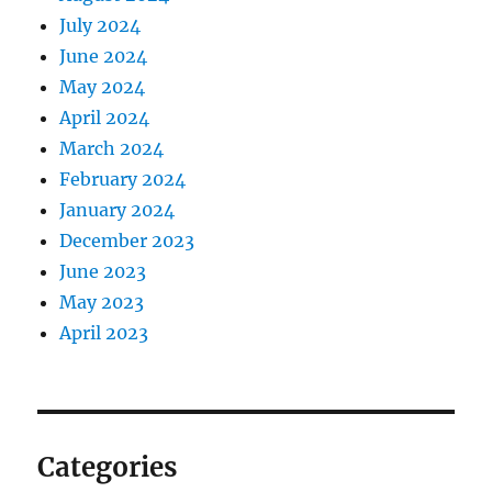
July 2024
June 2024
May 2024
April 2024
March 2024
February 2024
January 2024
December 2023
June 2023
May 2023
April 2023
Categories