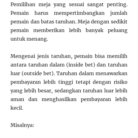
Pemilihan meja yang sesuai sangat penting.
Pemain harus mempertimbangkan jumlah
pemain dan batas taruhan. Meja dengan sedikit
pemain memberikan lebih banyak peluang
untuk menang.
Mengenai jenis taruhan, pemain bisa memilih
antara taruhan dalam (inside bet) dan taruhan
luar (outside bet). Taruhan dalam menawarkan
pembayaran lebih tinggi tetapi dengan risiko
yang lebih besar, sedangkan taruhan luar lebih
aman dan menghasilkan pembayaran lebih
kecil.
Misalnya: