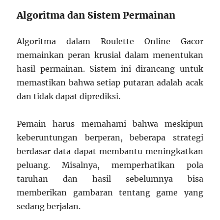
Algoritma dan Sistem Permainan
Algoritma dalam Roulette Online Gacor
memainkan peran krusial dalam menentukan
hasil permainan. Sistem ini dirancang untuk
memastikan bahwa setiap putaran adalah acak
dan tidak dapat diprediksi.
Pemain harus memahami bahwa meskipun
keberuntungan berperan, beberapa strategi
berdasar data dapat membantu meningkatkan
peluang. Misalnya, memperhatikan pola
taruhan dan hasil sebelumnya bisa
memberikan gambaran tentang game yang
sedang berjalan.