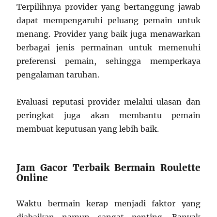
Terpilihnya provider yang bertanggung jawab
dapat mempengaruhi peluang pemain untuk
menang. Provider yang baik juga menawarkan
berbagai jenis permainan untuk memenuhi
preferensi pemain, sehingga memperkaya
pengalaman taruhan.
Evaluasi reputasi provider melalui ulasan dan
peringkat juga akan membantu pemain
membuat keputusan yang lebih baik.
Jam Gacor Terbaik Bermain Roulette
Online
Waktu bermain kerap menjadi faktor yang