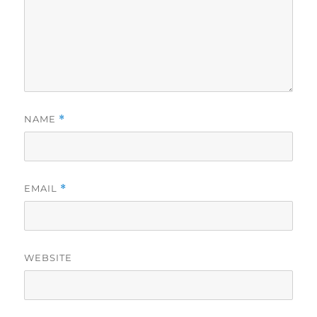
NAME
*
EMAIL
*
WEBSITE