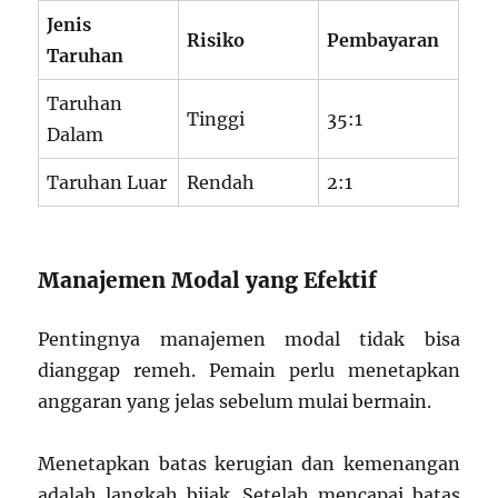
Jenis
Risiko
Pembayaran
Taruhan
Taruhan
Tinggi
35:1
Dalam
Taruhan Luar
Rendah
2:1
Manajemen Modal yang Efektif
Pentingnya manajemen modal tidak bisa
dianggap remeh. Pemain perlu menetapkan
anggaran yang jelas sebelum mulai bermain.
Menetapkan batas kerugian dan kemenangan
adalah langkah bijak. Setelah mencapai batas