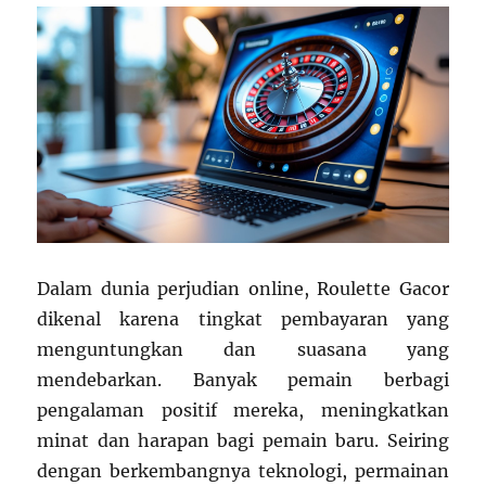
Dalam dunia perjudian online, Roulette Gacor
dikenal karena tingkat pembayaran yang
menguntungkan dan suasana yang
mendebarkan. Banyak pemain berbagi
pengalaman positif mereka, meningkatkan
minat dan harapan bagi pemain baru. Seiring
dengan berkembangnya teknologi, permainan