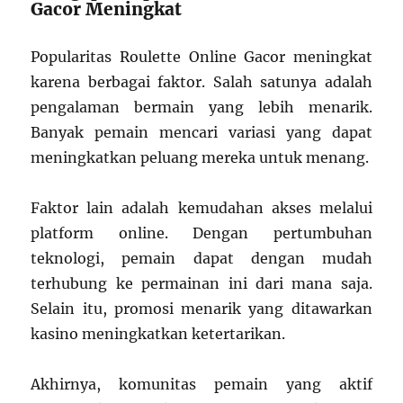
Gacor Meningkat
Popularitas Roulette Online Gacor meningkat
karena berbagai faktor. Salah satunya adalah
pengalaman bermain yang lebih menarik.
Banyak pemain mencari variasi yang dapat
meningkatkan peluang mereka untuk menang.
Faktor lain adalah kemudahan akses melalui
platform online. Dengan pertumbuhan
teknologi, pemain dapat dengan mudah
terhubung ke permainan ini dari mana saja.
Selain itu, promosi menarik yang ditawarkan
kasino meningkatkan ketertarikan.
Akhirnya, komunitas pemain yang aktif