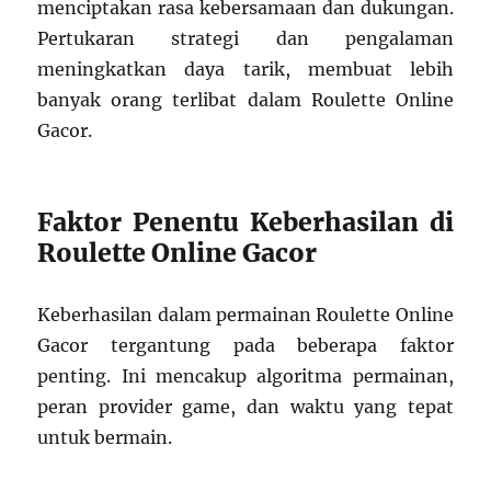
menciptakan rasa kebersamaan dan dukungan.
Pertukaran strategi dan pengalaman
meningkatkan daya tarik, membuat lebih
banyak orang terlibat dalam Roulette Online
Gacor.
Faktor Penentu Keberhasilan di
Roulette Online Gacor
Keberhasilan dalam permainan Roulette Online
Gacor tergantung pada beberapa faktor
penting. Ini mencakup algoritma permainan,
peran provider game, dan waktu yang tepat
untuk bermain.