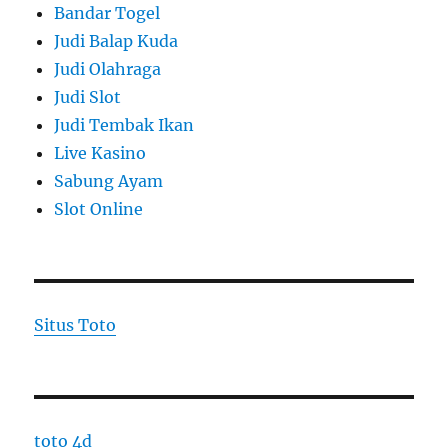
Bandar Togel
Judi Balap Kuda
Judi Olahraga
Judi Slot
Judi Tembak Ikan
Live Kasino
Sabung Ayam
Slot Online
Situs Toto
toto 4d