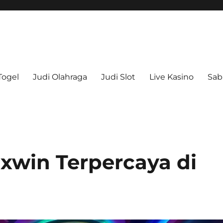
Togel
Judi Olahraga
Judi Slot
Live Kasino
Sab
axwin Terpercaya di