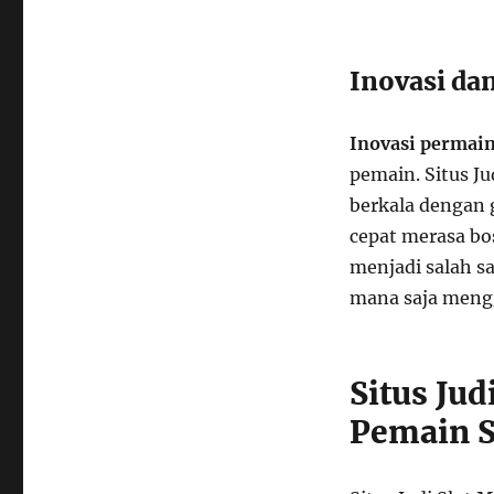
Inovasi da
Inovasi permain
pemain. Situs J
berkala dengan 
cepat merasa bos
menjadi salah s
mana saja meng
Situs Ju
Pemain S