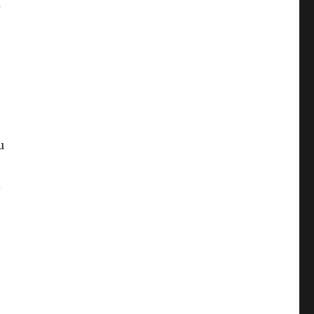
a
u
.