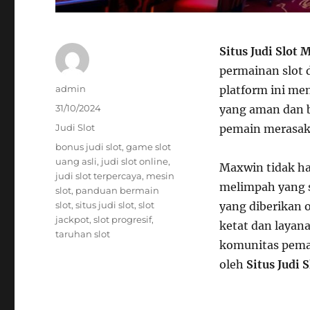
Situs Judi Slot
permainan slot d
Author
admin
platform ini m
Posted
31/10/2024
yang aman dan b
on
Categories
Judi Slot
pemain merasak
Tags
bonus judi slot
,
game slot
uang asli
,
judi slot online
,
Maxwin tidak ha
judi slot terpercaya
,
mesin
melimpah yang 
slot
,
panduan bermain
slot
,
situs judi slot
,
slot
yang diberikan 
jackpot
,
slot progresif
,
ketat dan layan
taruhan slot
komunitas pema
oleh
Situs Judi 