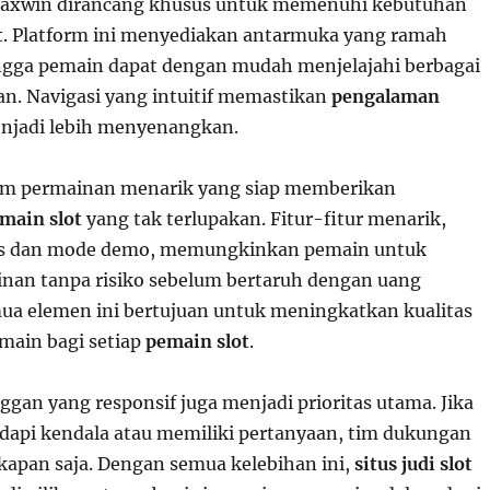
 Maxwin dirancang khusus untuk memenuhi kebutuhan
t
. Platform ini menyediakan antarmuka yang ramah
ngga pemain dapat dengan mudah menjelajahi berbagai
an. Navigasi yang intuitif memastikan
pengalaman
jadi lebih menyenangkan.
am permainan menarik yang siap memberikan
main slot
yang tak terlupakan. Fitur-fitur menarik,
pins dan mode demo, memungkinkan pemain untuk
nan tanpa risiko sebelum bertaruh dengan uang
a elemen ini bertujuan untuk meningkatkan kualitas
main bagi setiap
pemain slot
.
gan yang responsif juga menjadi prioritas utama. Jika
api kendala atau memiliki pertanyaan, tim dukungan
apan saja. Dengan semua kelebihan ini,
situs judi slot