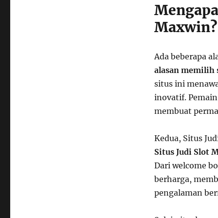
Mengapa 
Maxwin?
Ada beberapa a
alasan memilih s
situs ini menaw
inovatif. Pemai
membuat permai
Kedua, Situs Ju
Situs Judi Slot
Dari welcome bo
berharga, memb
pengalaman ber