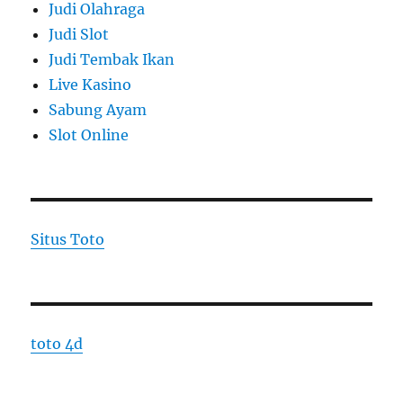
Judi Olahraga
Judi Slot
Judi Tembak Ikan
Live Kasino
Sabung Ayam
Slot Online
Situs Toto
toto 4d