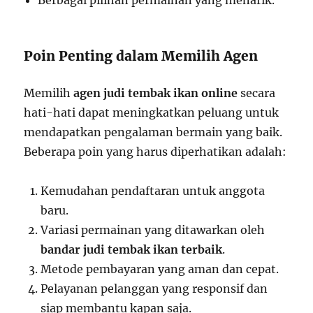
Poin Penting dalam Memilih Agen
Memilih
agen judi tembak ikan online
secara
hati-hati dapat meningkatkan peluang untuk
mendapatkan pengalaman bermain yang baik.
Beberapa poin yang harus diperhatikan adalah:
Kemudahan pendaftaran untuk anggota
baru.
Variasi permainan yang ditawarkan oleh
bandar judi tembak ikan terbaik
.
Metode pembayaran yang aman dan cepat.
Pelayanan pelanggan yang responsif dan
siap membantu kapan saja.