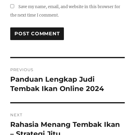
Save my name, email, and website in this browser for
the next time I comment.
Post
PREVIOUS
navigation
Panduan Lengkap Judi
Previous
post:
Tembak Ikan Online 2024
NEXT
Rahasia Menang Tembak Ikan
Next
post:
– Strategi Jitu