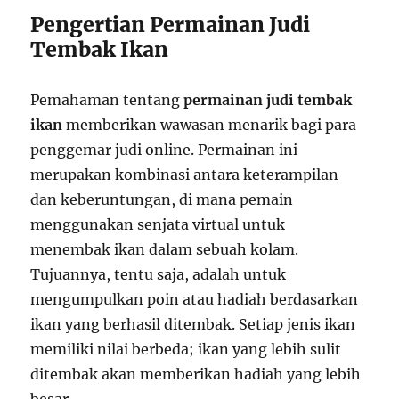
Pengertian Permainan Judi
Tembak Ikan
Pemahaman tentang
permainan judi tembak
ikan
memberikan wawasan menarik bagi para
penggemar judi online. Permainan ini
merupakan kombinasi antara keterampilan
dan keberuntungan, di mana pemain
menggunakan senjata virtual untuk
menembak ikan dalam sebuah kolam.
Tujuannya, tentu saja, adalah untuk
mengumpulkan poin atau hadiah berdasarkan
ikan yang berhasil ditembak. Setiap jenis ikan
memiliki nilai berbeda; ikan yang lebih sulit
ditembak akan memberikan hadiah yang lebih
besar.