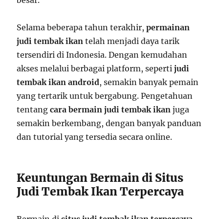
Selama beberapa tahun terakhir,
permainan
judi tembak ikan
telah menjadi daya tarik
tersendiri di Indonesia. Dengan kemudahan
akses melalui berbagai platform, seperti
judi
tembak ikan android
, semakin banyak pemain
yang tertarik untuk bergabung. Pengetahuan
tentang
cara bermain judi tembak ikan
juga
semakin berkembang, dengan banyak panduan
dan tutorial yang tersedia secara online.
Keuntungan Bermain di Situs
Judi Tembak Ikan Terpercaya
Bermain di
situs judi tembak ikan terpercaya