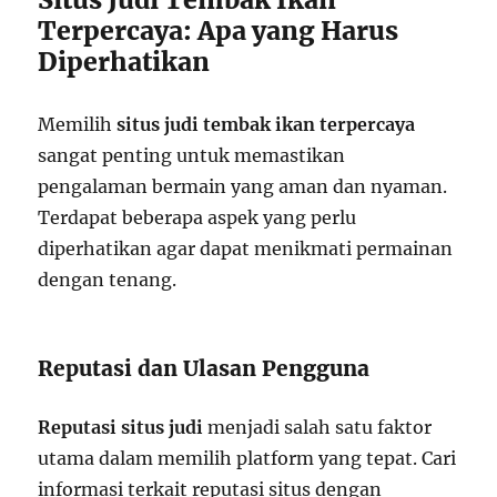
Terpercaya: Apa yang Harus
Diperhatikan
Memilih
situs judi tembak ikan terpercaya
sangat penting untuk memastikan
pengalaman bermain yang aman dan nyaman.
Terdapat beberapa aspek yang perlu
diperhatikan agar dapat menikmati permainan
dengan tenang.
Reputasi dan Ulasan Pengguna
Reputasi situs judi
menjadi salah satu faktor
utama dalam memilih platform yang tepat. Cari
informasi terkait reputasi situs dengan