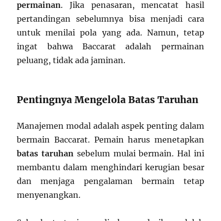
permainan
. Jika penasaran, mencatat hasil
pertandingan sebelumnya bisa menjadi cara
untuk menilai pola yang ada. Namun, tetap
ingat bahwa Baccarat adalah permainan
peluang, tidak ada jaminan.
Pentingnya Mengelola Batas Taruhan
Manajemen modal adalah aspek penting dalam
bermain Baccarat. Pemain harus menetapkan
batas taruhan
sebelum mulai bermain. Hal ini
membantu dalam menghindari kerugian besar
dan menjaga pengalaman bermain tetap
menyenangkan.