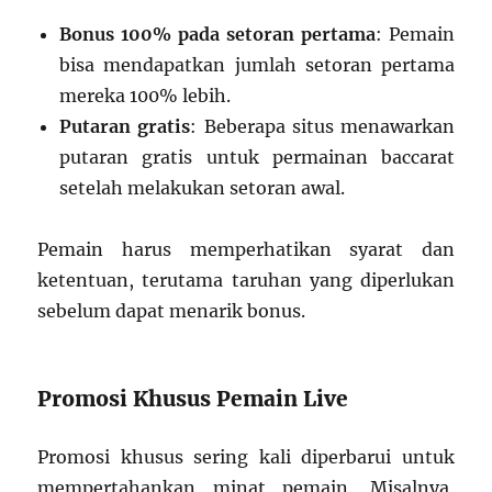
Bonus 100% pada setoran pertama
: Pemain
bisa mendapatkan jumlah setoran pertama
mereka 100% lebih.
Putaran gratis
: Beberapa situs menawarkan
putaran gratis untuk permainan baccarat
setelah melakukan setoran awal.
Pemain harus memperhatikan syarat dan
ketentuan, terutama taruhan yang diperlukan
sebelum dapat menarik bonus.
Promosi Khusus Pemain Live
Promosi khusus sering kali diperbarui untuk
mempertahankan minat pemain. Misalnya,