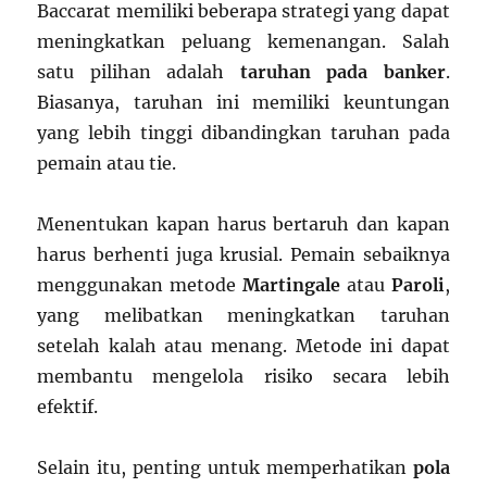
Baccarat memiliki beberapa strategi yang dapat
meningkatkan peluang kemenangan. Salah
satu pilihan adalah
taruhan pada banker
.
Biasanya, taruhan ini memiliki keuntungan
yang lebih tinggi dibandingkan taruhan pada
pemain atau tie.
Menentukan kapan harus bertaruh dan kapan
harus berhenti juga krusial. Pemain sebaiknya
menggunakan metode
Martingale
atau
Paroli
,
yang melibatkan meningkatkan taruhan
setelah kalah atau menang. Metode ini dapat
membantu mengelola risiko secara lebih
efektif.
Selain itu, penting untuk memperhatikan
pola