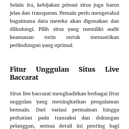
Selain itu, kebijakan privasi situs juga harus
jelas dan transparan. Pemain perlu mengetahui
bagaimana data mereka akan digunakan dan
dilindungi. Pilih situs yang memiliki audit
keamanan rutin untuk memastikan
perlindungan yang optimal.
Fitur Unggulan Situs Live
Baccarat
Situs live baccarat menghadirkan berbagai fitur
unggulan yang meningkatkan pengalaman
bermain. Dari variasi permainan hingga
perhatian pada transaksi dan dukungan
pelanggan, semua detail ini penting bagi