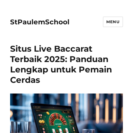
StPaulemSchool
MENU
Situs Live Baccarat
Terbaik 2025: Panduan
Lengkap untuk Pemain
Cerdas