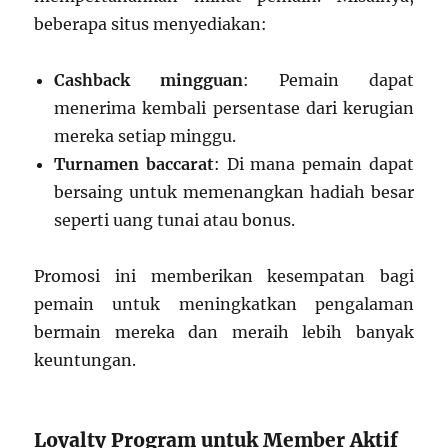
beberapa situs menyediakan:
Cashback mingguan
: Pemain dapat
menerima kembali persentase dari kerugian
mereka setiap minggu.
Turnamen baccarat
: Di mana pemain dapat
bersaing untuk memenangkan hadiah besar
seperti uang tunai atau bonus.
Promosi ini memberikan kesempatan bagi
pemain untuk meningkatkan pengalaman
bermain mereka dan meraih lebih banyak
keuntungan.
Loyalty Program untuk Member Aktif