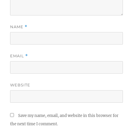
NAME
*
EMAIL
*
WEBSITE
Save my name, email, and website in this browser for
the next time I comment.