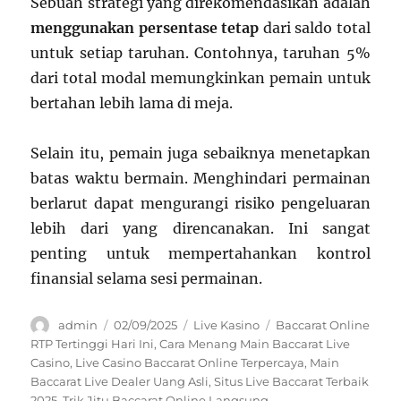
Sebuah strategi yang direkomendasikan adalah
menggunakan persentase tetap
dari saldo total
untuk setiap taruhan. Contohnya, taruhan 5%
dari total modal memungkinkan pemain untuk
bertahan lebih lama di meja.
Selain itu, pemain juga sebaiknya menetapkan
batas waktu bermain. Menghindari permainan
berlarut dapat mengurangi risiko pengeluaran
lebih dari yang direncanakan. Ini sangat
penting untuk mempertahankan kontrol
finansial selama sesi permainan.
Author
Posted
Categories
Tags
admin
02/09/2025
Live Kasino
Baccarat Online
on
RTP Tertinggi Hari Ini
,
Cara Menang Main Baccarat Live
Casino
,
Live Casino Baccarat Online Terpercaya
,
Main
Baccarat Live Dealer Uang Asli
,
Situs Live Baccarat Terbaik
2025
,
Trik Jitu Baccarat Online Langsung