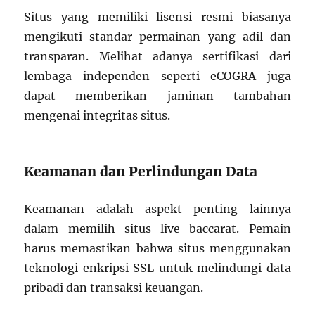
Situs yang memiliki lisensi resmi biasanya
mengikuti standar permainan yang adil dan
transparan. Melihat adanya sertifikasi dari
lembaga independen seperti eCOGRA juga
dapat memberikan jaminan tambahan
mengenai integritas situs.
Keamanan dan Perlindungan Data
Keamanan adalah aspekt penting lainnya
dalam memilih situs live baccarat. Pemain
harus memastikan bahwa situs menggunakan
teknologi enkripsi SSL untuk melindungi data
pribadi dan transaksi keuangan.