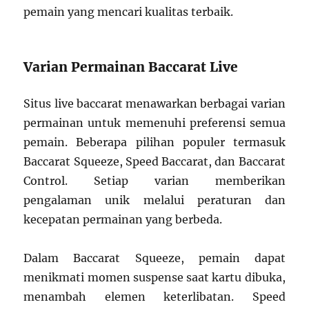
pemain yang mencari kualitas terbaik.
Varian Permainan Baccarat Live
Situs live baccarat menawarkan berbagai varian
permainan untuk memenuhi preferensi semua
pemain. Beberapa pilihan populer termasuk
Baccarat Squeeze, Speed Baccarat, dan Baccarat
Control. Setiap varian memberikan
pengalaman unik melalui peraturan dan
kecepatan permainan yang berbeda.
Dalam Baccarat Squeeze, pemain dapat
menikmati momen suspense saat kartu dibuka,
menambah elemen keterlibatan. Speed