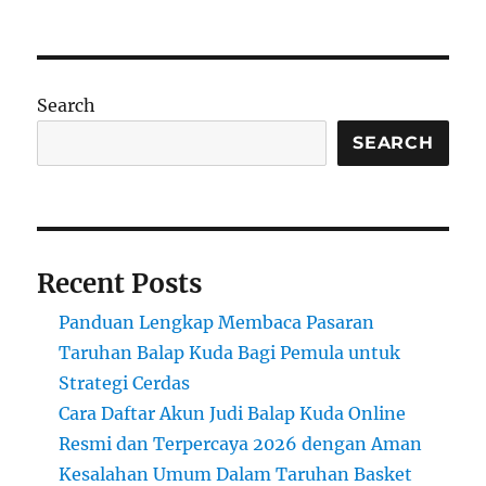
Search
SEARCH
Recent Posts
Panduan Lengkap Membaca Pasaran
Taruhan Balap Kuda Bagi Pemula untuk
Strategi Cerdas
Cara Daftar Akun Judi Balap Kuda Online
Resmi dan Terpercaya 2026 dengan Aman
Kesalahan Umum Dalam Taruhan Basket