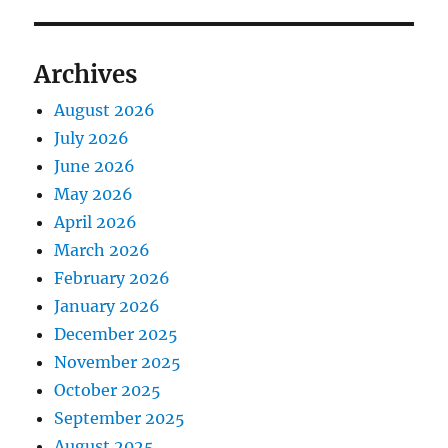
Archives
August 2026
July 2026
June 2026
May 2026
April 2026
March 2026
February 2026
January 2026
December 2025
November 2025
October 2025
September 2025
August 2025