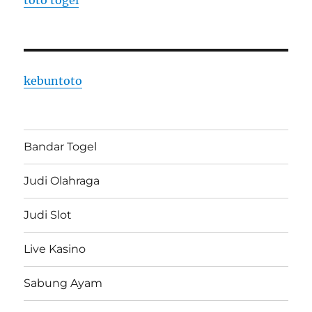
kebuntoto
Bandar Togel
Judi Olahraga
Judi Slot
Live Kasino
Sabung Ayam