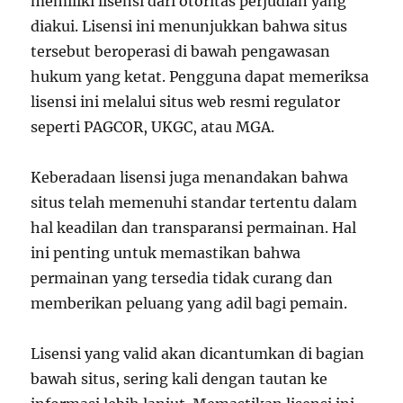
memiliki lisensi dari otoritas perjudian yang
diakui. Lisensi ini menunjukkan bahwa situs
tersebut beroperasi di bawah pengawasan
hukum yang ketat. Pengguna dapat memeriksa
lisensi ini melalui situs web resmi regulator
seperti PAGCOR, UKGC, atau MGA.
Keberadaan lisensi juga menandakan bahwa
situs telah memenuhi standar tertentu dalam
hal keadilan dan transparansi permainan. Hal
ini penting untuk memastikan bahwa
permainan yang tersedia tidak curang dan
memberikan peluang yang adil bagi pemain.
Lisensi yang valid akan dicantumkan di bagian
bawah situs, sering kali dengan tautan ke