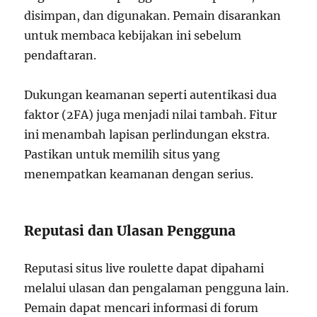
disimpan, dan digunakan. Pemain disarankan
untuk membaca kebijakan ini sebelum
pendaftaran.
Dukungan keamanan seperti autentikasi dua
faktor (2FA) juga menjadi nilai tambah. Fitur
ini menambah lapisan perlindungan ekstra.
Pastikan untuk memilih situs yang
menempatkan keamanan dengan serius.
Reputasi dan Ulasan Pengguna
Reputasi situs live roulette dapat dipahami
melalui ulasan dan pengalaman pengguna lain.
Pemain dapat mencari informasi di forum