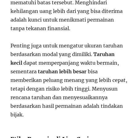
mematuhi batas tersebut. Menghindari
kehilangan uang lebih dari yang bisa diterima
adalah kunci untuk menikmati permainan
tanpa tekanan finansial.
Penting juga untuk mengatur ukuran taruhan
berdasarkan modal yang dimiliki.
Taruhan
kecil
dapat memperpanjang waktu bermain,
sementara
taruhan lebih besar
bisa
memberikan peluang menang yang lebih cepat,
tetapi dengan risiko lebih tinggi. Menyusun
rencana taruhan dan menyesuaikannya
berdasarkan hasil permainan adalah tindakan
bijak.