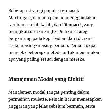
Beberapa strategi populer termasuk
Martingale
, di mana pemain menggandakan
taruhan setelah kalah, dan
Fibonacci
, yang
mengikuti urutan angka. Pilihan strategi
bergantung pada kepribadian dan toleransi
risiko masing-masing pemain. Pemain dapat
mencoba beberapa metode untuk menemukan
apa yang paling sesuai dengan mereka.
Manajemen Modal yang Efektif
Manajemen modal sangat penting dalam
permainan roulette. Pemain harus menetapkan
anggaran yang jelas sebelum bermain, serta