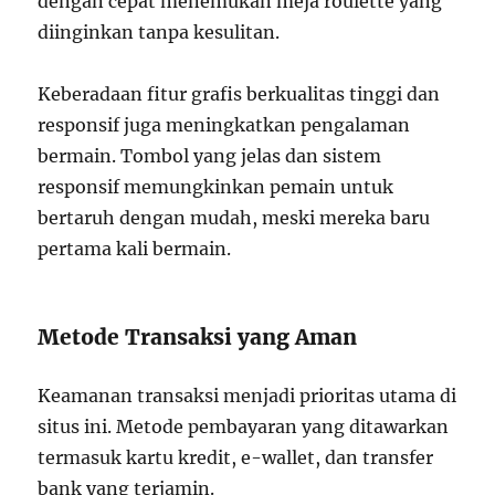
dengan cepat menemukan meja roulette yang
diinginkan tanpa kesulitan.
Keberadaan fitur grafis berkualitas tinggi dan
responsif juga meningkatkan pengalaman
bermain. Tombol yang jelas dan sistem
responsif memungkinkan pemain untuk
bertaruh dengan mudah, meski mereka baru
pertama kali bermain.
Metode Transaksi yang Aman
Keamanan transaksi menjadi prioritas utama di
situs ini. Metode pembayaran yang ditawarkan
termasuk kartu kredit, e-wallet, dan transfer
bank yang terjamin.