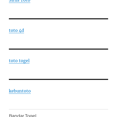
Situs Toto
toto 4d
toto togel
kebuntoto
Bandar Togel