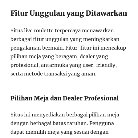
Fitur Unggulan yang Ditawarkan
Situs live roulette terpercaya menawarkan
berbagai fitur unggulan yang meningkatkan
pengalaman bermain. Fitur-fitur ini mencakup
pilihan meja yang beragam, dealer yang
profesional, antarmuka yang user-friendly,
serta metode transaksi yang aman.
Pilihan Meja dan Dealer Profesional
Situs ini menyediakan berbagai pilihan meja
dengan berbagai batas taruhan. Pengguna
dapat memilih meja yang sesuai dengan