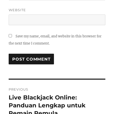
WEBSITE
Save my name, email, and website in this browser for
the next time I comment.
Post
PREVIOUS
navigation
Live Blackjack Online:
Previous
post:
Panduan Lengkap untuk
Pemain Pemula