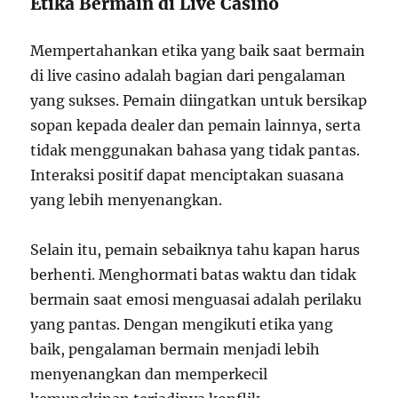
Etika Bermain di Live Casino
Mempertahankan etika yang baik saat bermain
di live casino adalah bagian dari pengalaman
yang sukses. Pemain diingatkan untuk bersikap
sopan kepada dealer dan pemain lainnya, serta
tidak menggunakan bahasa yang tidak pantas.
Interaksi positif dapat menciptakan suasana
yang lebih menyenangkan.
Selain itu, pemain sebaiknya tahu kapan harus
berhenti. Menghormati batas waktu dan tidak
bermain saat emosi menguasai adalah perilaku
yang pantas. Dengan mengikuti etika yang
baik, pengalaman bermain menjadi lebih
menyenangkan dan memperkecil