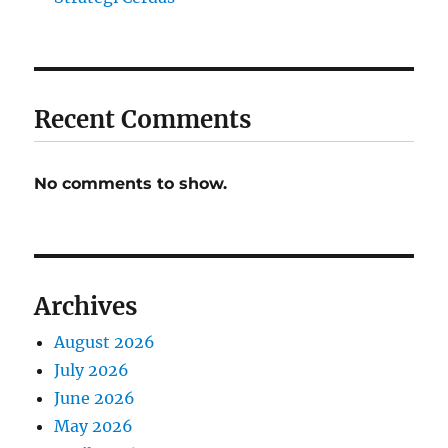
Recent Comments
No comments to show.
Archives
August 2026
July 2026
June 2026
May 2026