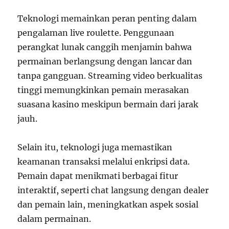
Teknologi memainkan peran penting dalam
pengalaman live roulette. Penggunaan
perangkat lunak canggih menjamin bahwa
permainan berlangsung dengan lancar dan
tanpa gangguan. Streaming video berkualitas
tinggi memungkinkan pemain merasakan
suasana kasino meskipun bermain dari jarak
jauh.
Selain itu, teknologi juga memastikan
keamanan transaksi melalui enkripsi data.
Pemain dapat menikmati berbagai fitur
interaktif, seperti chat langsung dengan dealer
dan pemain lain, meningkatkan aspek sosial
dalam permainan.