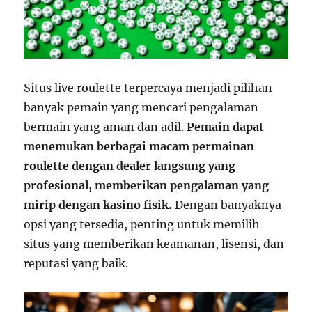
Situs live roulette terpercaya menjadi pilihan
banyak pemain yang mencari pengalaman
bermain yang aman dan adil.
Pemain dapat
menemukan berbagai macam permainan
roulette dengan dealer langsung yang
profesional, memberikan pengalaman yang
mirip dengan kasino fisik.
Dengan banyaknya
opsi yang tersedia, penting untuk memilih
situs yang memberikan keamanan, lisensi, dan
reputasi yang baik.