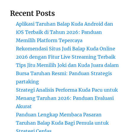
Recent Posts
Aplikasi Taruhan Balap Kuda Android dan
iOS Terbaik di Tahun 2026: Panduan
Memilih Platform Tepercaya
Rekomendasi Situs Judi Balap Kuda Online
2026 dengan Fitur Live Streaming Terbaik
Tips Jitu Memilih Joki dan Kuda Juara dalam
Bursa Taruhan Resmi: Panduan Strategis
partaking
Strategi Analisis Performa Kuda Pacu untuk
Menang Taruhan 2026: Panduan Evaluasi
Akurat
Panduan Lengkap Membaca Pasaran
Taruhan Balap Kuda Bagi Pemula untuk
Strategi Cerdas