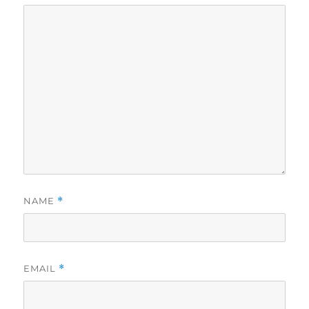
NAME
*
EMAIL
*