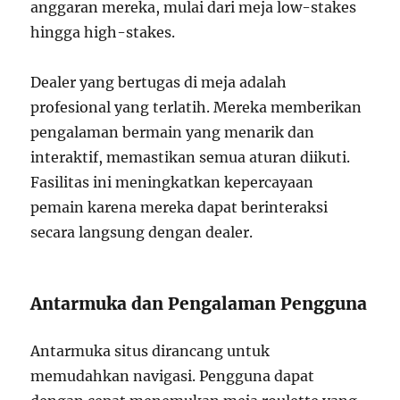
anggaran mereka, mulai dari meja low-stakes
hingga high-stakes.
Dealer yang bertugas di meja adalah
profesional yang terlatih. Mereka memberikan
pengalaman bermain yang menarik dan
interaktif, memastikan semua aturan diikuti.
Fasilitas ini meningkatkan kepercayaan
pemain karena mereka dapat berinteraksi
secara langsung dengan dealer.
Antarmuka dan Pengalaman Pengguna
Antarmuka situs dirancang untuk
memudahkan navigasi. Pengguna dapat