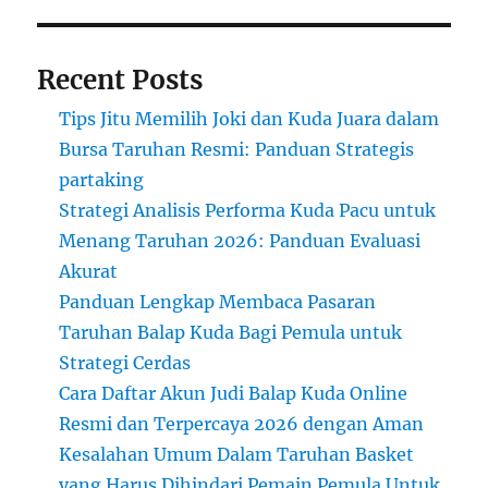
Recent Posts
Tips Jitu Memilih Joki dan Kuda Juara dalam
Bursa Taruhan Resmi: Panduan Strategis
partaking
Strategi Analisis Performa Kuda Pacu untuk
Menang Taruhan 2026: Panduan Evaluasi
Akurat
Panduan Lengkap Membaca Pasaran
Taruhan Balap Kuda Bagi Pemula untuk
Strategi Cerdas
Cara Daftar Akun Judi Balap Kuda Online
Resmi dan Terpercaya 2026 dengan Aman
Kesalahan Umum Dalam Taruhan Basket
yang Harus Dihindari Pemain Pemula Untuk