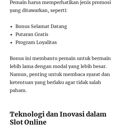
Pemain harus memperhatikan jenis promosi
yang ditawarkan, seperti:
Bonus Selamat Datang
Putaran Gratis
Program Loyalitas
Bonus ini membantu pemain untuk bermain
lebih lama dengan modal yang lebih besar.
Namun, penting untuk membaca syarat dan
ketentuan yang berlaku agar tidak salah
paham.
Teknologi dan Inovasi dalam
Slot Online