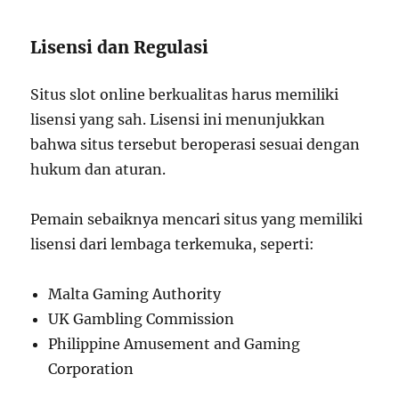
Lisensi dan Regulasi
Situs slot online berkualitas harus memiliki
lisensi yang sah. Lisensi ini menunjukkan
bahwa situs tersebut beroperasi sesuai dengan
hukum dan aturan.
Pemain sebaiknya mencari situs yang memiliki
lisensi dari lembaga terkemuka, seperti:
Malta Gaming Authority
UK Gambling Commission
Philippine Amusement and Gaming
Corporation