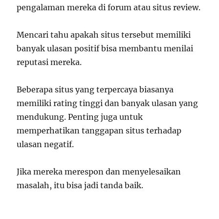
pengalaman mereka di forum atau situs review.
Mencari tahu apakah situs tersebut memiliki
banyak ulasan positif bisa membantu menilai
reputasi mereka.
Beberapa situs yang terpercaya biasanya
memiliki rating tinggi dan banyak ulasan yang
mendukung. Penting juga untuk
memperhatikan tanggapan situs terhadap
ulasan negatif.
Jika mereka merespon dan menyelesaikan
masalah, itu bisa jadi tanda baik.