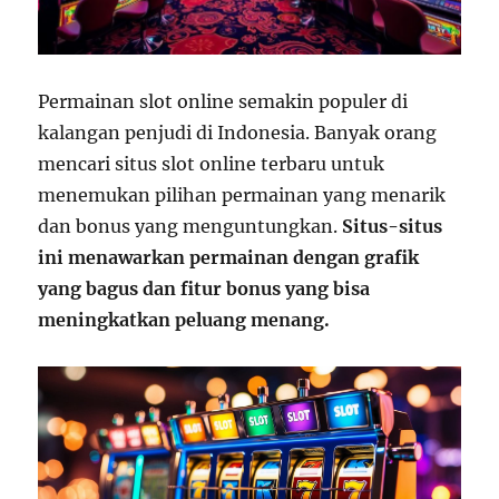
Permainan slot online semakin populer di
kalangan penjudi di Indonesia. Banyak orang
mencari situs slot online terbaru untuk
menemukan pilihan permainan yang menarik
dan bonus yang menguntungkan.
Situs-situs
ini menawarkan permainan dengan grafik
yang bagus dan fitur bonus yang bisa
meningkatkan peluang menang.