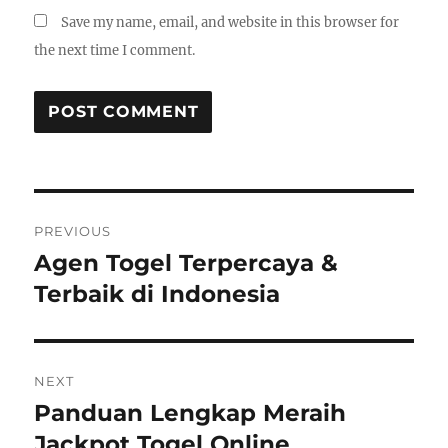
Save my name, email, and website in this browser for
the next time I comment.
Post
PREVIOUS
navigation
Agen Togel Terpercaya &
Previous
post:
Terbaik di Indonesia
NEXT
Panduan Lengkap Meraih
Next
post:
Jackpot Togel Online