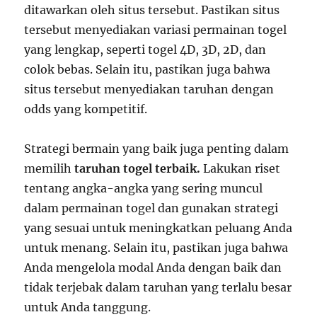
ditawarkan oleh situs tersebut. Pastikan situs
tersebut menyediakan variasi permainan togel
yang lengkap, seperti togel 4D, 3D, 2D, dan
colok bebas. Selain itu, pastikan juga bahwa
situs tersebut menyediakan taruhan dengan
odds yang kompetitif.
Strategi bermain yang baik juga penting dalam
memilih
taruhan togel terbaik.
Lakukan riset
tentang angka-angka yang sering muncul
dalam permainan togel dan gunakan strategi
yang sesuai untuk meningkatkan peluang Anda
untuk menang. Selain itu, pastikan juga bahwa
Anda mengelola modal Anda dengan baik dan
tidak terjebak dalam taruhan yang terlalu besar
untuk Anda tanggung.