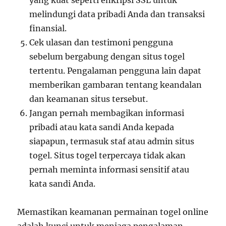
melindungi data pribadi Anda dan transaksi
finansial.
Cek ulasan dan testimoni pengguna
sebelum bergabung dengan situs togel
tertentu. Pengalaman pengguna lain dapat
memberikan gambaran tentang keandalan
dan keamanan situs tersebut.
Jangan pernah membagikan informasi
pribadi atau kata sandi Anda kepada
siapapun, termasuk staf atau admin situs
togel. Situs togel terpercaya tidak akan
pernah meminta informasi sensitif atau
kata sandi Anda.
Memastikan keamanan permainan togel online
adalah kunci untuk menjaga pengalaman