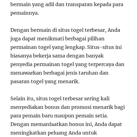
bermain yang adil dan transparan kepada para
pemainnya.
Dengan bermain di situs togel terbesar, Anda
juga dapat menikmati berbagai pilihan
permainan togel yang lengkap. Situs-situs ini
biasanya bekerja sama dengan banyak
penyedia permainan togel yang terpercaya dan
menawarkan berbagai jenis taruhan dan
pasaran togel yang menarik.
Selain itu, situs togel terbesar sering kali
menyediakan bonus dan promosi menarik bagi
para pemain baru maupun pemain setia.
Dengan memanfaatkan bonus ini, Anda dapat
meningkatkan peluang Anda untuk