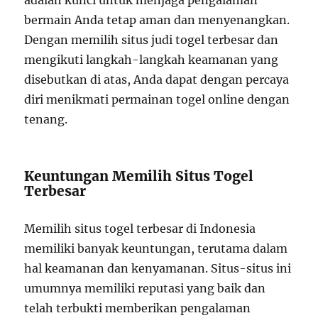
bermain Anda tetap aman dan menyenangkan.
Dengan memilih situs judi togel terbesar dan
mengikuti langkah-langkah keamanan yang
disebutkan di atas, Anda dapat dengan percaya
diri menikmati permainan togel online dengan
tenang.
Keuntungan Memilih Situs Togel
Terbesar
Memilih situs togel terbesar di Indonesia
memiliki banyak keuntungan, terutama dalam
hal keamanan dan kenyamanan. Situs-situs ini
umumnya memiliki reputasi yang baik dan
telah terbukti memberikan pengalaman