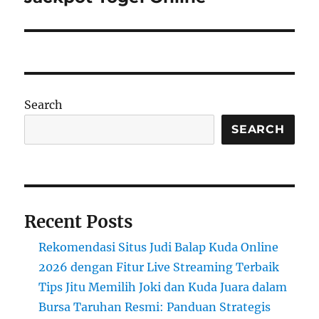
Search
SEARCH
Recent Posts
Rekomendasi Situs Judi Balap Kuda Online
2026 dengan Fitur Live Streaming Terbaik
Tips Jitu Memilih Joki dan Kuda Juara dalam
Bursa Taruhan Resmi: Panduan Strategis