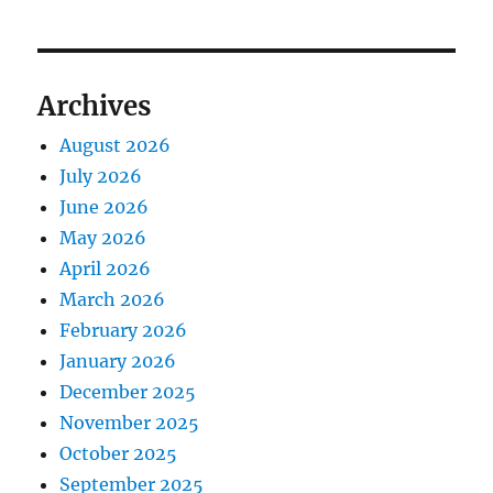
Archives
August 2026
July 2026
June 2026
May 2026
April 2026
March 2026
February 2026
January 2026
December 2025
November 2025
October 2025
September 2025