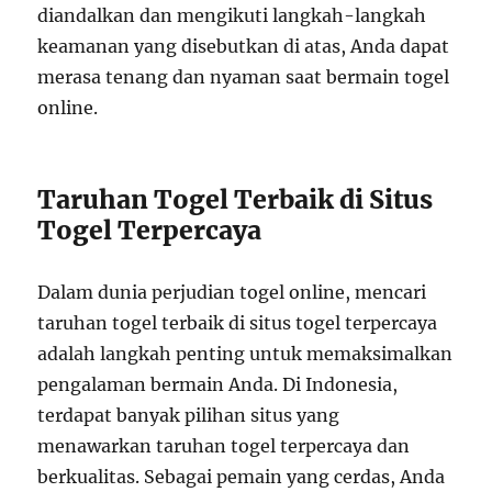
diandalkan dan mengikuti langkah-langkah
keamanan yang disebutkan di atas, Anda dapat
merasa tenang dan nyaman saat bermain togel
online.
Taruhan Togel Terbaik di Situs
Togel Terpercaya
Dalam dunia perjudian togel online, mencari
taruhan togel terbaik di situs togel terpercaya
adalah langkah penting untuk memaksimalkan
pengalaman bermain Anda. Di Indonesia,
terdapat banyak pilihan situs yang
menawarkan taruhan togel terpercaya dan
berkualitas. Sebagai pemain yang cerdas, Anda