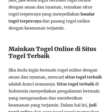
dengan aman dan nyaman, temukan situs
togel terpercaya yang menyediakan
bandar
togel terpercaya
dan pasang togel online
dengan keamanan terjamin.
Mainkan Togel Online di Situs
Togel Terbaik
Jika Anda ingin bermain togel online dengan
aman dan nyaman, mencari
situs togel terbaik
adalah kunci utamanya.
Situs togel terbaik
di
Indonesia menyediakan pengalaman bermain
yang mengesankan dan memberikan
keamanan yang terjamin. Dalam hal ini,
judi
togel online
dan agen togel resmi merupakan