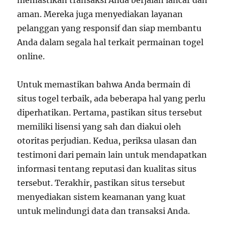
aman. Mereka juga menyediakan layanan
pelanggan yang responsif dan siap membantu
Anda dalam segala hal terkait permainan togel
online.
Untuk memastikan bahwa Anda bermain di
situs togel terbaik, ada beberapa hal yang perlu
diperhatikan. Pertama, pastikan situs tersebut
memiliki lisensi yang sah dan diakui oleh
otoritas perjudian. Kedua, periksa ulasan dan
testimoni dari pemain lain untuk mendapatkan
informasi tentang reputasi dan kualitas situs
tersebut. Terakhir, pastikan situs tersebut
menyediakan sistem keamanan yang kuat
untuk melindungi data dan transaksi Anda.