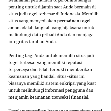
penting untuk dijamin saat Anda bermain di
situs judi togel terbesar di Indonesia. Memilih
situs yang menyediakan
permainan togel
aman
adalah langkah yang bijaksana untuk
melindungi data pribadi Anda dan menjaga
integritas taruhan Anda.
Penting bagi Anda untuk memilih situs judi
togel terbesar yang memiliki reputasi
terpercaya dan telah terbukti memberikan
keamanan yang handal. Situs-situs ini
biasanya memiliki sistem enkripsi yang kuat
untuk melindungi informasi pengguna dan
menjamin keamanan transaksi finansial.
Untuk memastikan keamanan permainan togel