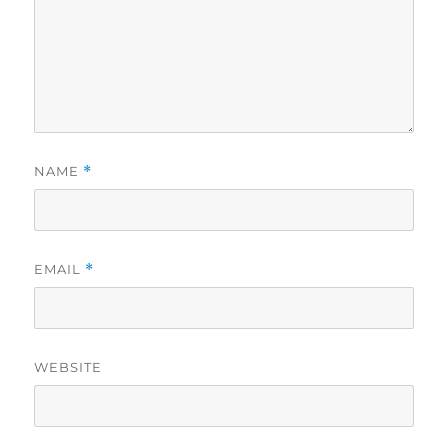
NAME
*
EMAIL
*
WEBSITE