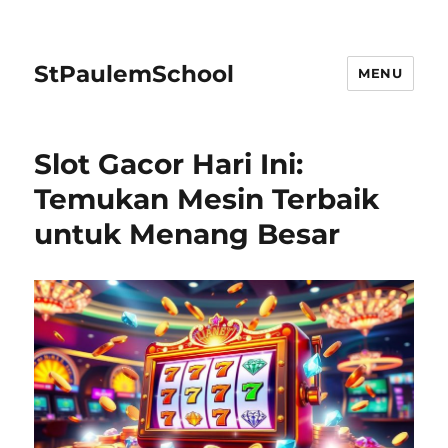
StPaulemSchool
MENU
Slot Gacor Hari Ini:
Temukan Mesin Terbaik
untuk Menang Besar