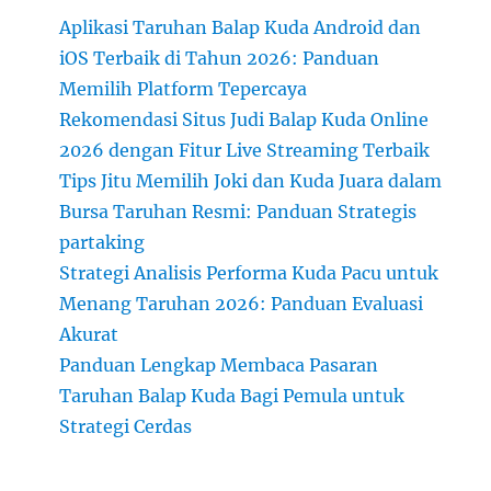
Aplikasi Taruhan Balap Kuda Android dan
iOS Terbaik di Tahun 2026: Panduan
Memilih Platform Tepercaya
Rekomendasi Situs Judi Balap Kuda Online
2026 dengan Fitur Live Streaming Terbaik
Tips Jitu Memilih Joki dan Kuda Juara dalam
Bursa Taruhan Resmi: Panduan Strategis
partaking
Strategi Analisis Performa Kuda Pacu untuk
Menang Taruhan 2026: Panduan Evaluasi
Akurat
Panduan Lengkap Membaca Pasaran
Taruhan Balap Kuda Bagi Pemula untuk
Strategi Cerdas