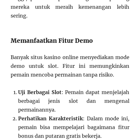
mereka untuk meraih kemenangan lebih
sering.
Memanfaatkan Fitur Demo
Banyak situs kasino online menyediakan mode
demo untuk slot. Fitur ini memungkinkan
pemain mencoba permainan tanpa risiko.
Uji Berbagai Slot
: Pemain dapat menjelajah
berbagai jenis slot dan mengenal
permainannya.
Perhatikan Karakteristik
: Dalam mode ini,
pemain bisa mempelajari bagaimana fitur
bonus dan putaran gratis bekerja.