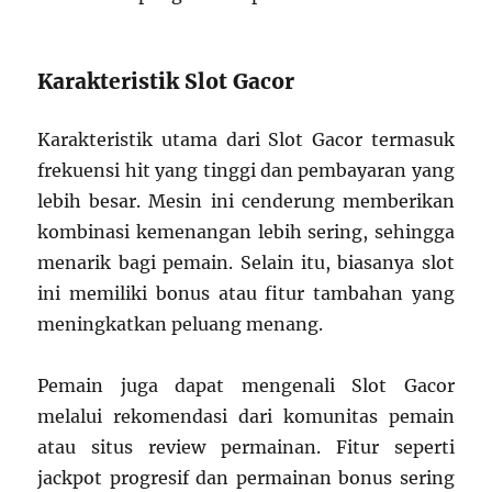
Karakteristik Slot Gacor
Karakteristik utama dari Slot Gacor termasuk
frekuensi hit yang tinggi dan pembayaran yang
lebih besar. Mesin ini cenderung memberikan
kombinasi kemenangan lebih sering, sehingga
menarik bagi pemain. Selain itu, biasanya slot
ini memiliki bonus atau fitur tambahan yang
meningkatkan peluang menang.
Pemain juga dapat mengenali Slot Gacor
melalui rekomendasi dari komunitas pemain
atau situs review permainan. Fitur seperti
jackpot progresif dan permainan bonus sering