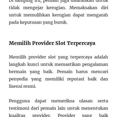
Di samping itu, pemain juga disarankan untuk
tidak mengejar kerugian. Memaksakan diri
untuk memulihkan kerugian dapat mengarah
pada keputusan yang buruk.
Memilih Provider Slot Terpercaya
Memilih provider slot yang terpercaya adalah
langkah kunci untuk memastikan pengalaman
bermain yang baik. Pemain harus mencari
penyedia yang memiliki reputasi baik dan
lisensi resmi.
Pengguna dapat memeriksa ulasan serta
testimoni dari pemain lain untuk menentukan
kualitas provider. Provider yang baik