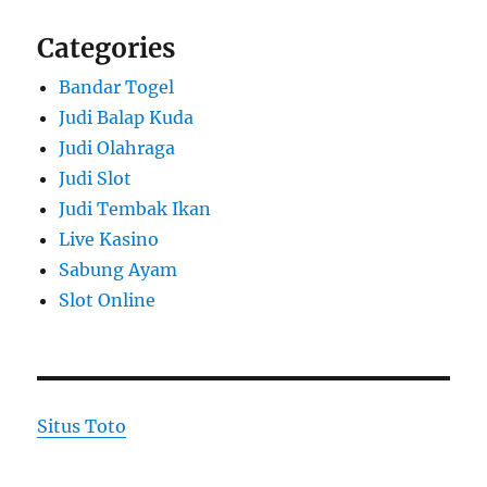
Categories
Bandar Togel
Judi Balap Kuda
Judi Olahraga
Judi Slot
Judi Tembak Ikan
Live Kasino
Sabung Ayam
Slot Online
Situs Toto