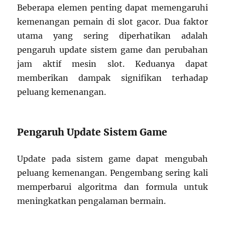
Beberapa elemen penting dapat memengaruhi
kemenangan pemain di slot gacor. Dua faktor
utama yang sering diperhatikan adalah
pengaruh update sistem game dan perubahan
jam aktif mesin slot. Keduanya dapat
memberikan dampak signifikan terhadap
peluang kemenangan.
Pengaruh Update Sistem Game
Update pada sistem game dapat mengubah
peluang kemenangan. Pengembang sering kali
memperbarui algoritma dan formula untuk
meningkatkan pengalaman bermain.