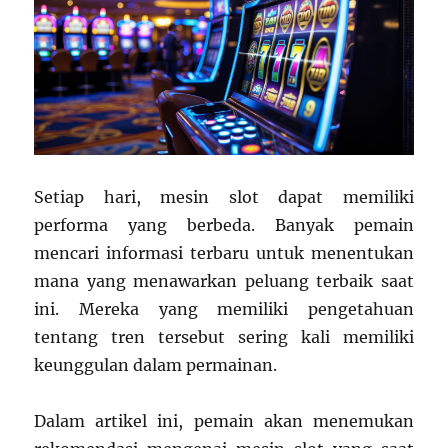
Setiap hari, mesin slot dapat memiliki
performa yang berbeda. Banyak pemain
mencari informasi terbaru untuk menentukan
mana yang menawarkan peluang terbaik saat
ini. Mereka yang memiliki pengetahuan
tentang tren tersebut sering kali memiliki
keunggulan dalam permainan.
Dalam artikel ini, pemain akan menemukan