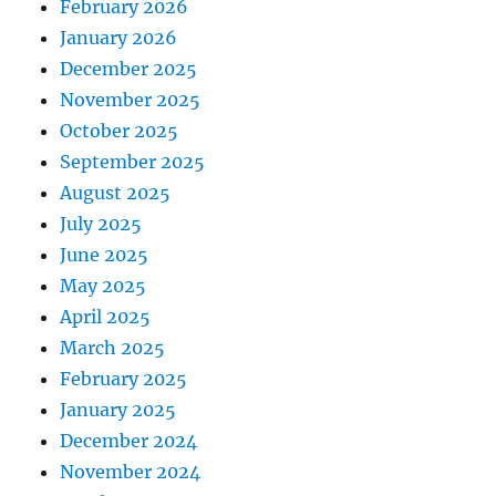
February 2026
January 2026
December 2025
November 2025
October 2025
September 2025
August 2025
July 2025
June 2025
May 2025
April 2025
March 2025
February 2025
January 2025
December 2024
November 2024