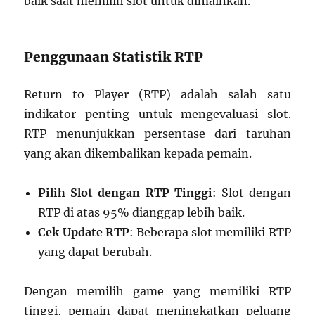
baik saat memilih slot untuk dimainkan.
Penggunaan Statistik RTP
Return to Player (RTP) adalah salah satu
indikator penting untuk mengevaluasi slot.
RTP menunjukkan persentase dari taruhan
yang akan dikembalikan kepada pemain.
Pilih Slot dengan RTP Tinggi
: Slot dengan
RTP di atas 95% dianggap lebih baik.
Cek Update RTP
: Beberapa slot memiliki RTP
yang dapat berubah.
Dengan memilih game yang memiliki RTP
tinggi, pemain dapat meningkatkan peluang