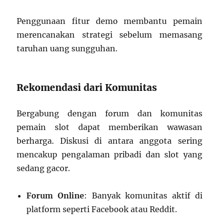
Penggunaan fitur demo membantu pemain
merencanakan strategi sebelum memasang
taruhan uang sungguhan.
Rekomendasi dari Komunitas
Bergabung dengan forum dan komunitas
pemain slot dapat memberikan wawasan
berharga. Diskusi di antara anggota sering
mencakup pengalaman pribadi dan slot yang
sedang gacor.
Forum Online
: Banyak komunitas aktif di
platform seperti Facebook atau Reddit.