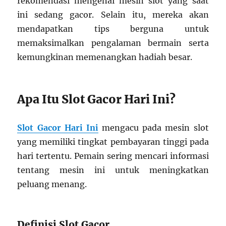
rekomendasi mengenai mesin slot yang saat
ini sedang gacor. Selain itu, mereka akan
mendapatkan tips berguna untuk
memaksimalkan pengalaman bermain serta
kemungkinan memenangkan hadiah besar.
Apa Itu Slot Gacor Hari Ini?
Slot Gacor Hari Ini
mengacu pada mesin slot
yang memiliki tingkat pembayaran tinggi pada
hari tertentu. Pemain sering mencari informasi
tentang mesin ini untuk meningkatkan
peluang menang.
Definisi Slot Gacor