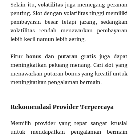
Selain itu,
volatilitas
juga memegang peranan
penting. Slot dengan volatilitas tinggi memiliki
pembayaran besar tetapi jarang, sedangkan
volatilitas rendah menawarkan pembayaran
lebih kecil namun lebih sering.
Fitur
bonus
dan
putaran gratis
juga dapat
meningkatkan peluang menang. Cari slot yang
menawarkan putaran bonus yang kreatif untuk
meningkatkan pengalaman bermain.
Rekomendasi Provider Terpercaya
Memilih provider yang tepat sangat krusial
untuk mendapatkan pengalaman bermain