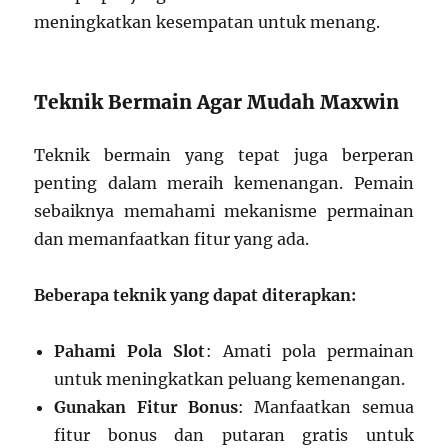
meningkatkan kesempatan untuk menang.
Teknik Bermain Agar Mudah Maxwin
Teknik bermain yang tepat juga berperan
penting dalam meraih kemenangan. Pemain
sebaiknya memahami mekanisme permainan
dan memanfaatkan fitur yang ada.
Beberapa teknik yang dapat diterapkan:
Pahami Pola Slot
: Amati pola permainan
untuk meningkatkan peluang kemenangan.
Gunakan Fitur Bonus
: Manfaatkan semua
fitur bonus dan putaran gratis untuk