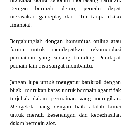
mencoba demo
sebelum memasang taruhan.
Dengan bermain demo, pemain dapat
merasakan gameplay dan fitur tanpa risiko
finansial.
Bergabunglah dengan komunitas online atau
forum untuk mendapatkan rekomendasi
permainan yang sedang trending. Pendapat
pemain lain bisa sangat membantu.
Jangan lupa untuk
mengatur bankroll
dengan
bijak. Tentukan batas untuk bermain agar tidak
terjebak dalam permainan yang merugikan.
Mengelola uang dengan baik adalah kunci
untuk meraih kesenangan dan keberhasilan
dalam bermain slot.