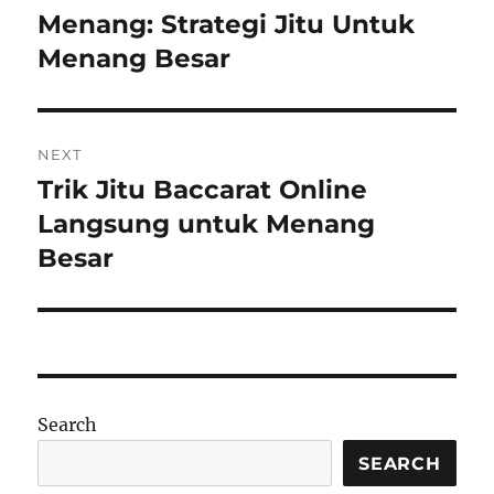
post:
Menang: Strategi Jitu Untuk
Menang Besar
NEXT
Trik Jitu Baccarat Online
Next
post:
Langsung untuk Menang
Besar
Search
SEARCH