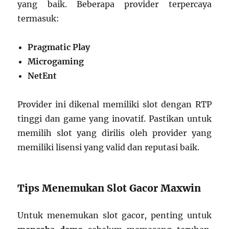
yang baik. Beberapa provider terpercaya
termasuk:
Pragmatic Play
Microgaming
NetEnt
Provider ini dikenal memiliki slot dengan RTP
tinggi dan game yang inovatif. Pastikan untuk
memilih slot yang dirilis oleh provider yang
memiliki lisensi yang valid dan reputasi baik.
Tips Menemukan Slot Gacor Maxwin
Untuk menemukan slot gacor, penting untuk