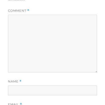
COMMENT
*
NAME
*
EMAIL
*