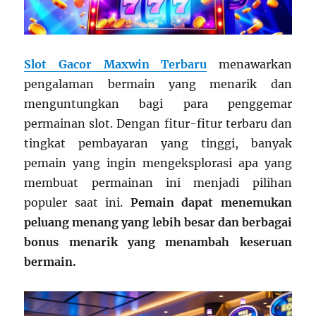
Slot Gacor Maxwin Terbaru
menawarkan
pengalaman bermain yang menarik dan
menguntungkan bagi para penggemar
permainan slot. Dengan fitur-fitur terbaru dan
tingkat pembayaran yang tinggi, banyak
pemain yang ingin mengeksplorasi apa yang
membuat permainan ini menjadi pilihan
populer saat ini.
Pemain dapat menemukan
peluang menang yang lebih besar dan berbagai
bonus menarik yang menambah keseruan
bermain.