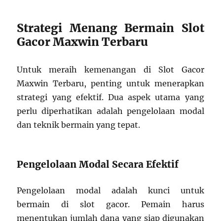
Strategi Menang Bermain Slot
Gacor Maxwin Terbaru
Untuk meraih kemenangan di Slot Gacor
Maxwin Terbaru, penting untuk menerapkan
strategi yang efektif. Dua aspek utama yang
perlu diperhatikan adalah pengelolaan modal
dan teknik bermain yang tepat.
Pengelolaan Modal Secara Efektif
Pengelolaan modal adalah kunci untuk
bermain di slot gacor. Pemain harus
menentukan jumlah dana yang siap digunakan