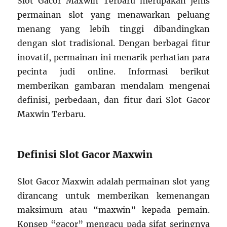
Slot Gacor Maxwin Terbaru merupakan jenis
permainan slot yang menawarkan peluang
menang yang lebih tinggi dibandingkan
dengan slot tradisional. Dengan berbagai fitur
inovatif, permainan ini menarik perhatian para
pecinta judi online. Informasi berikut
memberikan gambaran mendalam mengenai
definisi, perbedaan, dan fitur dari Slot Gacor
Maxwin Terbaru.
Definisi Slot Gacor Maxwin
Slot Gacor Maxwin adalah permainan slot yang
dirancang untuk memberikan kemenangan
maksimum atau “maxwin” kepada pemain.
Konsep “gacor” mengacu pada sifat seringnya