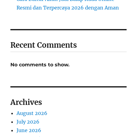
Resmi dan Terpercaya 2026 dengan Aman
Recent Comments
No comments to show.
Archives
August 2026
July 2026
June 2026