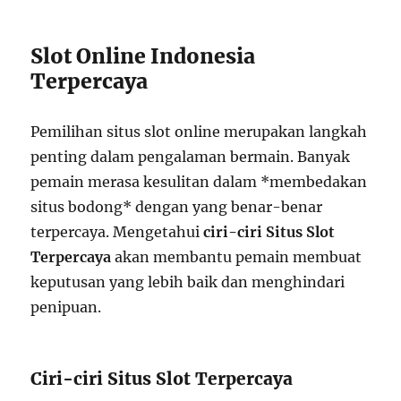
Slot Online Indonesia
Terpercaya
Pemilihan situs slot online merupakan langkah
penting dalam pengalaman bermain. Banyak
pemain merasa kesulitan dalam *membedakan
situs bodong* dengan yang benar-benar
terpercaya. Mengetahui
ciri-ciri Situs Slot
Terpercaya
akan membantu pemain membuat
keputusan yang lebih baik dan menghindari
penipuan.
Ciri-ciri Situs Slot Terpercaya