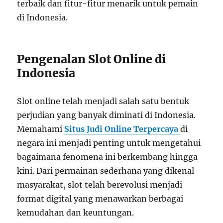
terbaik dan fitur-fitur menarik untuk pemain
di Indonesia.
Pengenalan Slot Online di
Indonesia
Slot online telah menjadi salah satu bentuk
perjudian yang banyak diminati di Indonesia.
Memahami
Situs Judi Online Terpercaya
di
negara ini menjadi penting untuk mengetahui
bagaimana fenomena ini berkembang hingga
kini. Dari permainan sederhana yang dikenal
masyarakat, slot telah berevolusi menjadi
format digital yang menawarkan berbagai
kemudahan dan keuntungan.