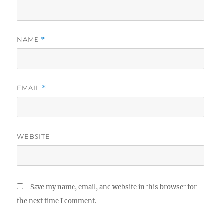
NAME
*
EMAIL
*
WEBSITE
Save my name, email, and website in this browser for
the next time I comment.