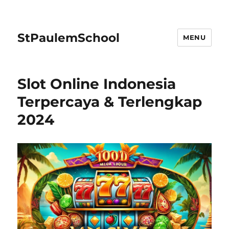
StPaulemSchool
MENU
Slot Online Indonesia
Terpercaya & Terlengkap
2024