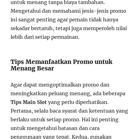
untuk menang tanpa biaya tambahan.
Mengetahui dan memahami jenis-jenis promo
ini sangat penting agar pemain tidak hanya
sekadar bertaruh, tetapi juga memperoleh nilai
lebih dari setiap permainan.
Tips Memanfaatkan Promo untuk
Menang Besar
Agar dapat mengoptimalkan promo dan
meningkatkan peluang menang, ada beberapa
Tips Main Slot
yang perlu diperhatikan.
Pertama, selalu baca syarat dan ketentuan yang
berlaku untuk setiap promo. Hal ini penting
untuk mengetahui batasan dan cara
penggunaan yang tepat. Kedua, gunakan