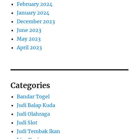
February 2024
January 2024
December 2023
June 2023
May 2023
April 2023
Categories
Bandar Togel
Judi Balap Kuda
Judi Olahraga
Judi Slot
Judi Tembak Ikan