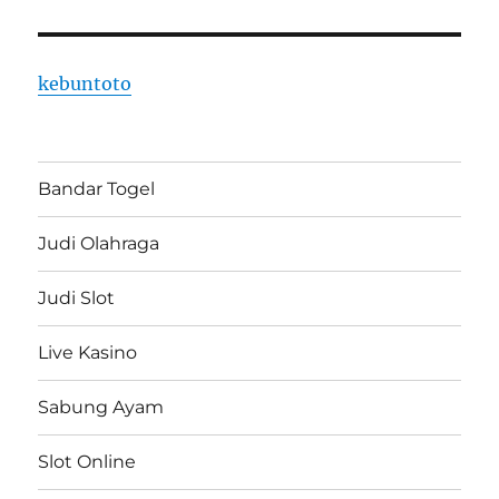
kebuntoto
Bandar Togel
Judi Olahraga
Judi Slot
Live Kasino
Sabung Ayam
Slot Online