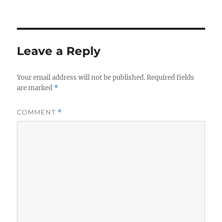
Leave a Reply
Your email address will not be published.
Required fields
are marked
*
COMMENT
*