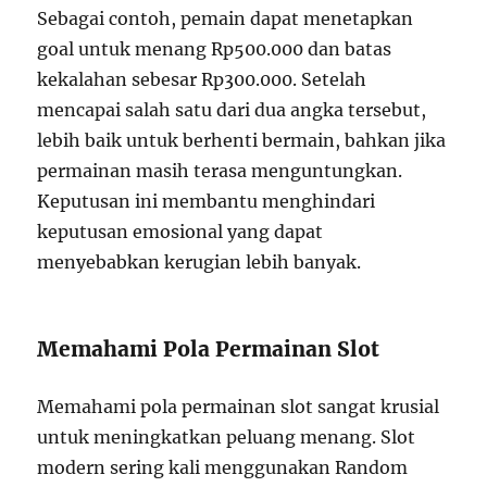
Sebagai contoh, pemain dapat menetapkan
goal untuk menang Rp500.000 dan batas
kekalahan sebesar Rp300.000. Setelah
mencapai salah satu dari dua angka tersebut,
lebih baik untuk berhenti bermain, bahkan jika
permainan masih terasa menguntungkan.
Keputusan ini membantu menghindari
keputusan emosional yang dapat
menyebabkan kerugian lebih banyak.
Memahami Pola Permainan Slot
Memahami pola permainan slot sangat krusial
untuk meningkatkan peluang menang. Slot
modern sering kali menggunakan Random