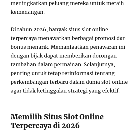
meningkatkan peluang mereka untuk meraih
kemenangan.
Di tahun 2026, banyak situs slot online
terpercaya menawarkan berbagai promosi dan
bonus menarik. Memanfaatkan penawaran ini
dengan bijak dapat memberikan dorongan
tambahan dalam permainan. Selanjutnya,
penting untuk tetap terinformasi tentang
perkembangan terbaru dalam dunia slot online
agar tidak ketinggalan strategi yang efektif.
Memilih Situs Slot Online
Terpercaya di 2026