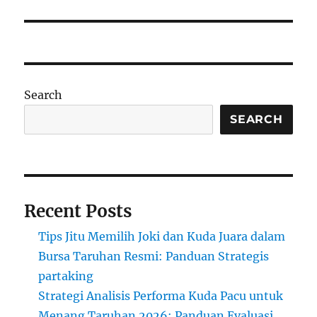
Search
SEARCH
Recent Posts
Tips Jitu Memilih Joki dan Kuda Juara dalam
Bursa Taruhan Resmi: Panduan Strategis
partaking
Strategi Analisis Performa Kuda Pacu untuk
Menang Taruhan 2026: Panduan Evaluasi