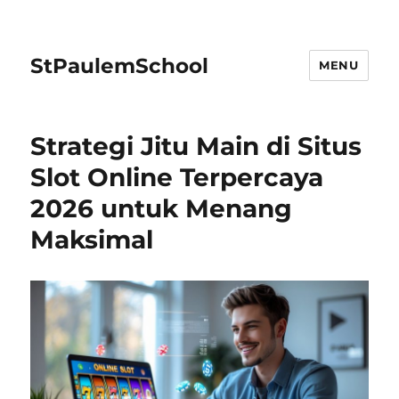
StPaulemSchool
MENU
Strategi Jitu Main di Situs
Slot Online Terpercaya
2026 untuk Menang
Maksimal