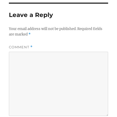
Leave a Reply
Your email address will not be published.
Required fields
are marked
*
COMMENT
*