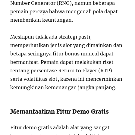
Number Generator (RNG), namun beberapa
pemain percaya bahwa mengenali pola dapat
memberikan keuntungan.
Meskipun tidak ada strategi pasti,
memperhatikan jenis slot yang dimainkan dan
betapa seringnya fitur bonus muncul dapat
bermanfaat. Pemain dapat melakukan riset
tentang persentase Return to Player (RTP)
serta volatilitas slot, karena ini mencerminkan
kemungkinan kemenangan jangka panjang.
Memanfaatkan Fitur Demo Gratis
Fitur demo gratis adalah alat yang sangat