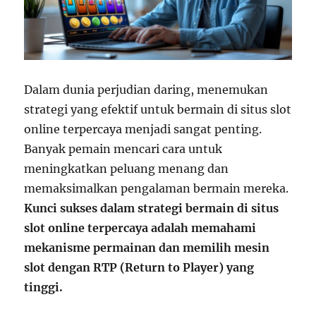
Dalam dunia perjudian daring, menemukan
strategi yang efektif untuk bermain di situs slot
online terpercaya menjadi sangat penting.
Banyak pemain mencari cara untuk
meningkatkan peluang menang dan
memaksimalkan pengalaman bermain mereka.
Kunci sukses dalam strategi bermain di situs
slot online terpercaya adalah memahami
mekanisme permainan dan memilih mesin
slot dengan RTP (Return to Player) yang
tinggi.