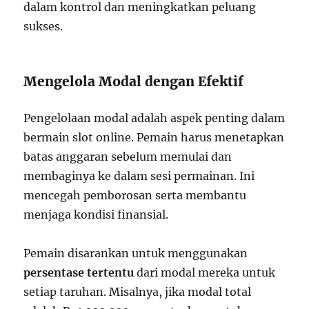
dalam kontrol dan meningkatkan peluang
sukses.
Mengelola Modal dengan Efektif
Pengelolaan modal adalah aspek penting dalam
bermain slot online. Pemain harus menetapkan
batas anggaran sebelum memulai dan
membaginya ke dalam sesi permainan. Ini
mencegah pemborosan serta membantu
menjaga kondisi finansial.
Pemain disarankan untuk menggunakan
persentase tertentu
dari modal mereka untuk
setiap taruhan. Misalnya, jika modal total