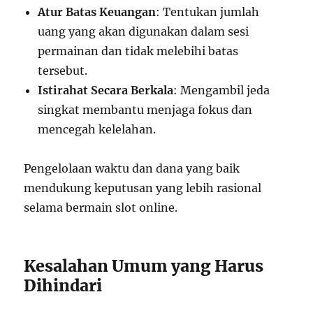
Atur Batas Keuangan
: Tentukan jumlah
uang yang akan digunakan dalam sesi
permainan dan tidak melebihi batas
tersebut.
Istirahat Secara Berkala
: Mengambil jeda
singkat membantu menjaga fokus dan
mencegah kelelahan.
Pengelolaan waktu dan dana yang baik
mendukung keputusan yang lebih rasional
selama bermain slot online.
Kesalahan Umum yang Harus
Dihindari