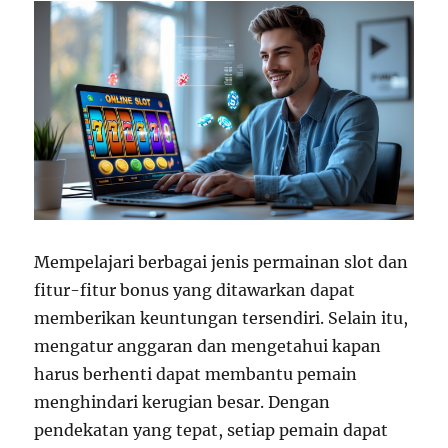
Mempelajari berbagai jenis permainan slot dan
fitur-fitur bonus yang ditawarkan dapat
memberikan keuntungan tersendiri. Selain itu,
mengatur anggaran dan mengetahui kapan
harus berhenti dapat membantu pemain
menghindari kerugian besar. Dengan
pendekatan yang tepat, setiap pemain dapat