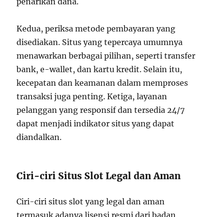
penarikan dana.
Kedua, periksa metode pembayaran yang
disediakan. Situs yang tepercaya umumnya
menawarkan berbagai pilihan, seperti transfer
bank, e-wallet, dan kartu kredit. Selain itu,
kecepatan dan keamanan dalam memproses
transaksi juga penting. Ketiga, layanan
pelanggan yang responsif dan tersedia 24/7
dapat menjadi indikator situs yang dapat
diandalkan.
Ciri-ciri Situs Slot Legal dan Aman
Ciri-ciri situs slot yang legal dan aman
termasuk adanya lisensi resmi dari badan