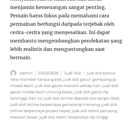
menjamin kemenangan sangat penting.
Pemain harus fokus pada memahami cara
permainan berfungsi daripada terjebak oleh
cerita-cerita yang menyesatkan. Ini dapat
membantu mengembangkan pendekatan yang
lebih realistis dan menguntungkan saat
bermain.
Author
Posted
Categories
Tags
admin
01/02/2026
Judi Slot
judi slot bonus
on
new member tanpa syarat
,
judi slot gacor gampang jp
modal kecil
,
judi slot gacor maxwin setiap hari
,
judi slot
gacor modal kecil untung besar
,
judi slot gacor rtp
tertinggi hari ini
,
judi slot online deposit ovo tanpa ribet
,
judi slot online terpercaya gampang menang
,
judi slot
online terpercaya proses cepat
,
judi slot resmi peluang
maxwin besar
,
judi slot resmi terpercaya rtp tinggi