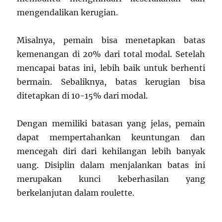
mengendalikan kerugian.
Misalnya, pemain bisa menetapkan batas
kemenangan di 20% dari total modal. Setelah
mencapai batas ini, lebih baik untuk berhenti
bermain. Sebaliknya, batas kerugian bisa
ditetapkan di 10-15% dari modal.
Dengan memiliki batasan yang jelas, pemain
dapat mempertahankan keuntungan dan
mencegah diri dari kehilangan lebih banyak
uang. Disiplin dalam menjalankan batas ini
merupakan kunci keberhasilan yang
berkelanjutan dalam roulette.