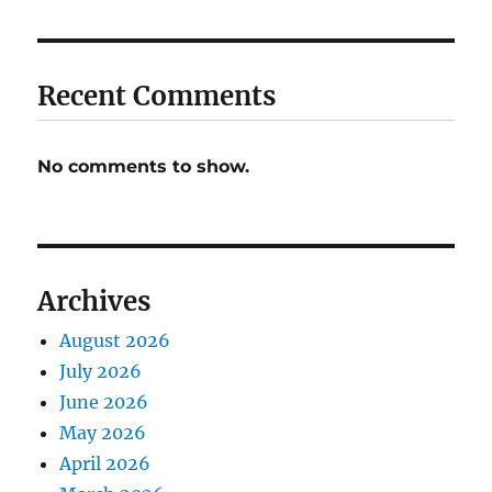
Recent Comments
No comments to show.
Archives
August 2026
July 2026
June 2026
May 2026
April 2026