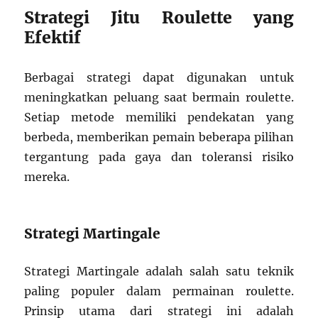
Strategi Jitu Roulette yang
Efektif
Berbagai strategi dapat digunakan untuk
meningkatkan peluang saat bermain roulette.
Setiap metode memiliki pendekatan yang
berbeda, memberikan pemain beberapa pilihan
tergantung pada gaya dan toleransi risiko
mereka.
Strategi Martingale
Strategi Martingale adalah salah satu teknik
paling populer dalam permainan roulette.
Prinsip utama dari strategi ini adalah