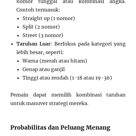
nomor tunggal atau kombinasi angka.
Contoh termasuk:
Straight up (1 nomor)
Split (2 nomor)
Street (3 nomor)
Taruhan Luar
: Berfokus pada kategori yang
lebih besar, seperti:
Warna (merah atau hitam)
Genap atau ganjil
Tinggi atau rendah (1-18 atau 19-36)
Pemain dapat memilih kombinasi taruhan
untuk manuver strategi mereka.
Probabilitas dan Peluang Menang