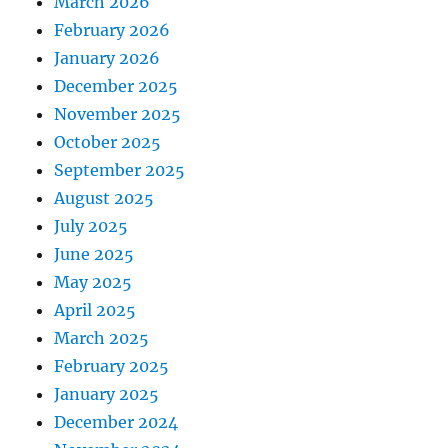
March 2026
February 2026
January 2026
December 2025
November 2025
October 2025
September 2025
August 2025
July 2025
June 2025
May 2025
April 2025
March 2025
February 2025
January 2025
December 2024