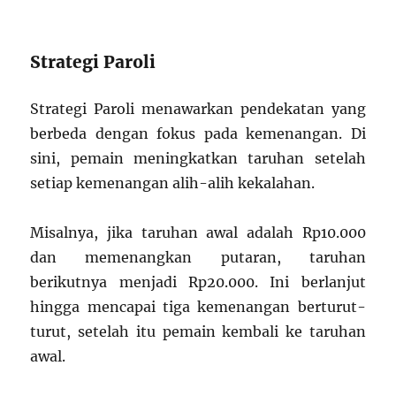
Strategi Paroli
Strategi Paroli menawarkan pendekatan yang
berbeda dengan fokus pada kemenangan. Di
sini, pemain meningkatkan taruhan setelah
setiap kemenangan alih-alih kekalahan.
Misalnya, jika taruhan awal adalah Rp10.000
dan memenangkan putaran, taruhan
berikutnya menjadi Rp20.000. Ini berlanjut
hingga mencapai tiga kemenangan berturut-
turut, setelah itu pemain kembali ke taruhan
awal.