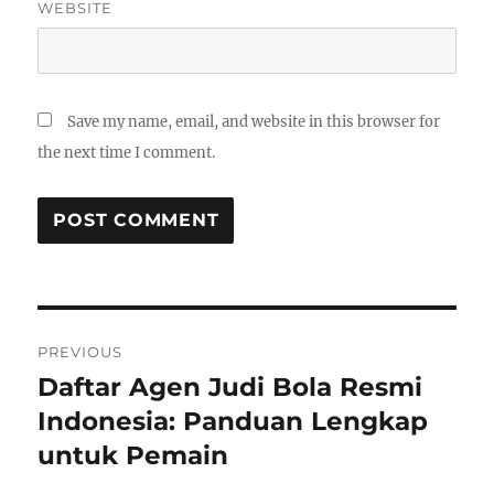
WEBSITE
Save my name, email, and website in this browser for
the next time I comment.
Post
PREVIOUS
navigation
Daftar Agen Judi Bola Resmi
Previous
post:
Indonesia: Panduan Lengkap
untuk Pemain