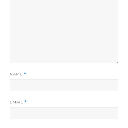
NAME
*
EMAIL
*