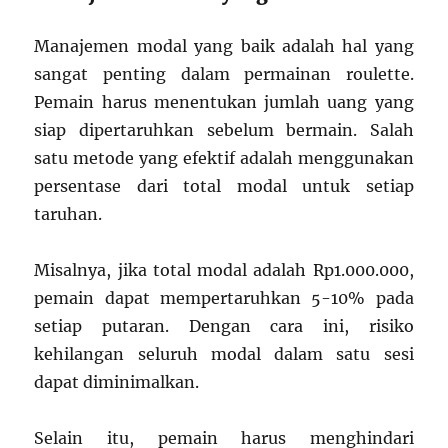
Manajemen modal yang baik adalah hal yang
sangat penting dalam permainan roulette.
Pemain harus menentukan jumlah uang yang
siap dipertaruhkan sebelum bermain. Salah
satu metode yang efektif adalah menggunakan
persentase dari total modal untuk setiap
taruhan.
Misalnya, jika total modal adalah Rp1.000.000,
pemain dapat mempertaruhkan 5-10% pada
setiap putaran. Dengan cara ini, risiko
kehilangan seluruh modal dalam satu sesi
dapat diminimalkan.
Selain itu, pemain harus menghindari