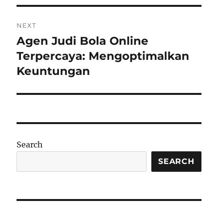
NEXT
Agen Judi Bola Online
Next
post:
Terpercaya: Mengoptimalkan
Keuntungan
Search
SEARCH