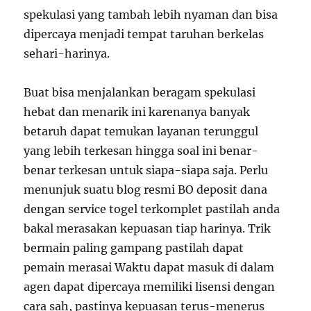
spekulasi yang tambah lebih nyaman dan bisa
dipercaya menjadi tempat taruhan berkelas
sehari-harinya.
Buat bisa menjalankan beragam spekulasi
hebat dan menarik ini karenanya banyak
betaruh dapat temukan layanan terunggul
yang lebih terkesan hingga soal ini benar-
benar terkesan untuk siapa-siapa saja. Perlu
menunjuk suatu blog resmi BO deposit dana
dengan service togel terkomplet pastilah anda
bakal merasakan kepuasan tiap harinya. Trik
bermain paling gampang pastilah dapat
pemain merasai Waktu dapat masuk di dalam
agen dapat dipercaya memiliki lisensi dengan
cara sah, pastinya kepuasan terus-menerus