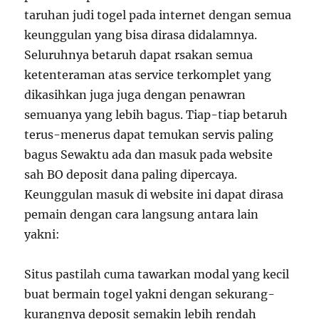
taruhan judi togel pada internet dengan semua
keunggulan yang bisa dirasa didalamnya.
Seluruhnya betaruh dapat rsakan semua
ketenteraman atas service terkomplet yang
dikasihkan juga juga dengan penawran
semuanya yang lebih bagus. Tiap-tiap betaruh
terus-menerus dapat temukan servis paling
bagus Sewaktu ada dan masuk pada website
sah BO deposit dana paling dipercaya.
Keunggulan masuk di website ini dapat dirasa
pemain dengan cara langsung antara lain
yakni:
Situs pastilah cuma tawarkan modal yang kecil
buat bermain togel yakni dengan sekurang-
kurangnya deposit semakin lebih rendah