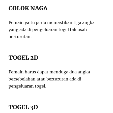
COLOK NAGA
Pemain yaitu perlu memastikan tiga angka
yang ada di pengeluaran togel tak usah
berturutan.
TOGEL 2D
Pemain harus dapat menduga dua angka
bersebelahan atau berturutan ada di
pengeluaran togel.
TOGEL 3D