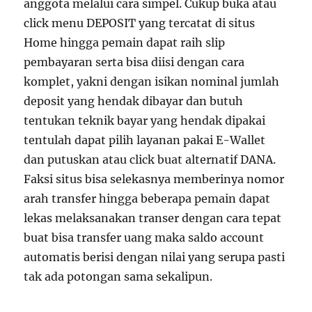
anggota melalui cara simpel. Cukup buka atau
click menu DEPOSIT yang tercatat di situs
Home hingga pemain dapat raih slip
pembayaran serta bisa diisi dengan cara
komplet, yakni dengan isikan nominal jumlah
deposit yang hendak dibayar dan butuh
tentukan teknik bayar yang hendak dipakai
tentulah dapat pilih layanan pakai E-Wallet
dan putuskan atau click buat alternatif DANA.
Faksi situs bisa selekasnya memberinya nomor
arah transfer hingga beberapa pemain dapat
lekas melaksanakan transer dengan cara tepat
buat bisa transfer uang maka saldo account
automatis berisi dengan nilai yang serupa pasti
tak ada potongan sama sekalipun.