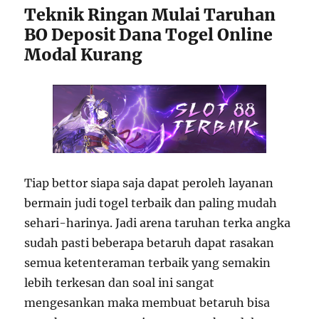
Teknik Ringan Mulai Taruhan
BO Deposit Dana Togel Online
Modal Kurang
Tiap bettor siapa saja dapat peroleh layanan
bermain judi togel terbaik dan paling mudah
sehari-harinya. Jadi arena taruhan terka angka
sudah pasti beberapa betaruh dapat rasakan
semua ketenteraman terbaik yang semakin
lebih terkesan dan soal ini sangat
mengesankan maka membuat betaruh bisa