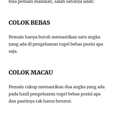
bisa pemain mainkan, salah satunya ialah:
COLOK BEBAS
Pemain hanya butuh memastikan satu angka
yang ada di pengeluaran togel bebas posisi apa
saja.
COLOK MACAU
Pemain cukup memastikan dua angka yang ada
pada hasil pengeluaran togel bebas posisi apa
dan pastinya tak harus berurut.