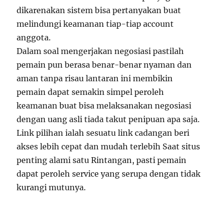
dikarenakan sistem bisa pertanyakan buat
melindungi keamanan tiap-tiap account
anggota.
Dalam soal mengerjakan negosiasi pastilah
pemain pun berasa benar-benar nyaman dan
aman tanpa risau lantaran ini membikin
pemain dapat semakin simpel peroleh
keamanan buat bisa melaksanakan negosiasi
dengan uang asli tiada takut penipuan apa saja.
Link pilihan ialah sesuatu link cadangan beri
akses lebih cepat dan mudah terlebih Saat situs
penting alami satu Rintangan, pasti pemain
dapat peroleh service yang serupa dengan tidak
kurangi mutunya.