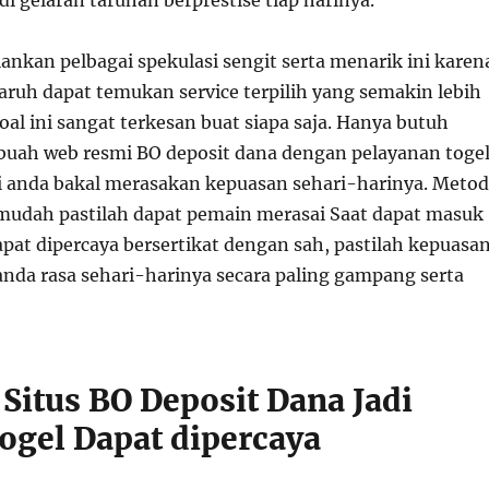
i gelaran taruhan berprestise tiap harinya.
ankan pelbagai spekulasi sengit serta menarik ini karen
aruh dapat temukan service terpilih yang semakin lebih
al ini sangat terkesan buat siapa saja. Hanya butuh
uah web resmi BO deposit dana dengan pelayanan toge
i anda bakal merasakan kepuasan sehari-harinya. Meto
mudah pastilah dapat pemain merasai Saat dapat masuk
pat dipercaya bersertikat dengan sah, pastilah kepuasa
nda rasa sehari-harinya secara paling gampang serta
Situs BO Deposit Dana Jadi
ogel Dapat dipercaya