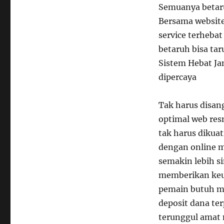
Semuanya betaru
Bersama website
service terheba
betaruh bisa ta
Sistem Hebat Ja
dipercaya
Tak harus disan
optimal web resm
tak harus dikuat
dengan online m
semakin lebih si
memberikan keun
pemain butuh ma
deposit dana te
terunggul amat