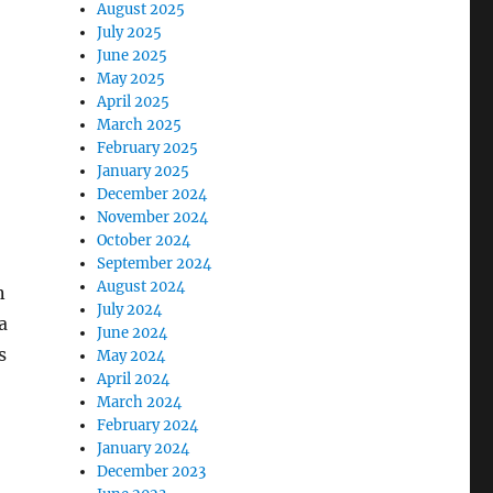
August 2025
July 2025
June 2025
May 2025
April 2025
March 2025
February 2025
January 2025
December 2024
November 2024
October 2024
September 2024
August 2024
n
July 2024
a
June 2024
s
May 2024
April 2024
March 2024
February 2024
January 2024
December 2023