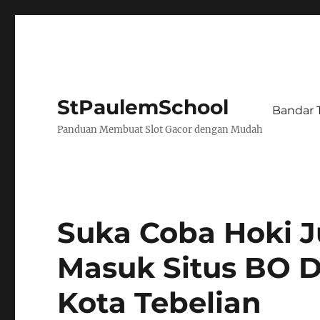
StPaulemSchool
Bandar 
Panduan Membuat Slot Gacor dengan Mudah
Suka Coba Hoki J
Masuk Situs BO D
Kota Tebelian