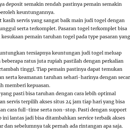
ya deposit semakin rendah pastinya pemain semakin
peroleh keuntungannya.
t kasih servis yang sangat baik main judi togel dengan
unggul serta terkomplet. Pasaran togel terkomplet bisa
i kesukaan pemain taruhan togel pada type pasaran yan
iuntungkan tersiapnya keuntungan judi togel meluap
beberapa ratus juta rupiah pastilah dengan perkalian
tambah tinggi. Tiap pemain pastinya dapat temukan
n serta keamanan taruhan sehari-harinya dengan seca
bih memberi kepuasan.
 yang pasti bisa taruhan dengan cara lebih optimal
 servis terpilih akses situs 24 jam tiap hari yang bisa
an cara full-time serta non-stop. Pasti dengan support
 ini lantas jadi bisa ditambahkan service terbaik akses
ar dan sebelumnya tak pernah ada rintangan apa saja.