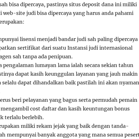
sah bisa dipercaya, pastinya situs deposit dana ini miliki
i web-site judi bisa dipercaya yang harus anda pahami
merupakan:
punyai lisensi menjadi bandar judi sah paling dipercaya
tkan sertifikat dari suatu Instansi judi internasional
i agen sah tanpa ada penipuan.
a pengalaman lumayan lama ialah secara sekian tahun
astinya dapat kasih keunggulan layanan yang jauh makin
a selalu dapat dihandalkan baik pastilah ini akan nyama
.
erus beri pelayanan yang bagus serta permudah pemain
 mengambil cost daftar dan kasih keuntungan bonus
k terlalu berlebih.
rupakan miliki rekam jejak yang baik dengan tanda-
elah mempunyai banyak anggota yang mana semua peser