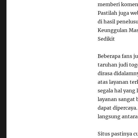
memberi komenta
Pastilah juga web
di hasil penelus
Keunggulan Masu
Sedikit
Beberapa fans ju
taruhan judi to
dirasa didalam
atas layanan te
segala hal yang 
layanan sangat 
dapat dipercaya.
langsung antara 
Situs pastinya 