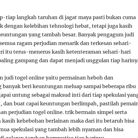
p-tiap langkah taruhan di jagat maya pasti bukan cuma
k dengan kelebihan tehnologi hebat, tetapi juga kasih
euntungan yang tambah besar. Banyak pengagum judi
semua ragam perjudian menarik dan terkesan sehari-
ri itu terus-menerus kasih ketenteraman sehari-hari
paling gampang dan dapat menjadi unggulan tiap hariny
 judi togel online yaitu permainan heboh dan
 banyak beri keuntungan meluap sampai beberapa ribu
gapai untung sebagai maksud inti dari tiap spekulasi yan
, dan buat capai keuntungan berlimpah, pastilah pemai
an perjudian togel online. trik bermain simpel serta
asih kehebohan berlainan maka dari itu betaruh bisa
ua spekulasi yang tambah lebih nyaman dan bisa