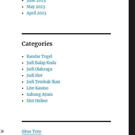
June 2023
May 2023
April 2023
Categories
Bandar Togel
Judi Balap Kuda
Judi Olahraga
Judi Slot
n
Judi Tembak Ikan
Live Kasino
Sabung Ayam
Slot Online
ta
Situs Toto