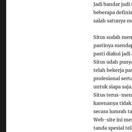
Jadi bandar judi 
beberapa definis
salah satunya 
Situs sudah mem
pastinya mendapa
pasti diakui jad
Situs udah puny
telah bekerja p
profesional sert
untuk siapa saja
Situs terus-men
karenanya tidak
secara lumrah ta
Web-site ini me
tanda spesial t