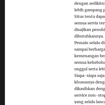
dengan sedikitn
lebih gampang 
Situs tentu dapa
semua servis ter
disajikan penuh
dibutuhkannya.
Pemain selalu d
sampai berharga 
kemenangan ber
semua keheboha
unggul serta le
Siapa-siapa saja
khususnya dengan
dikasihkan deng
service non-stop
yang selalu lanc