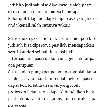
Jadi biro judi sah bisa dipercaya, sudah pasti
situs deposit dana ini punya beberapa
kelompok blog judi dapat dipercaya yang harus
anda kenali salah satunya yakni:
Situs sudah pasti memiliki lisensi menjadi biro
judi sah bisa dipercaya pastilah mendapatkan
sertifikat dari sebuah Instansi judi
internasional pasti diakui jadi agen sah tanpa
ada penipuan.
Situs sudah punya pengalaman cukuplah lama
ialah secara sekian tahun udah bekerja pasti
dapat beri kelebihan servis yang lebih
profesional dan terus dapat dihandalkan baik
pastilah masalah ini akan nyaman untuk siapa-
siapa saja.