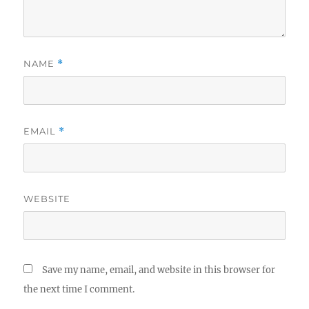
NAME
*
EMAIL
*
WEBSITE
Save my name, email, and website in this browser for
the next time I comment.