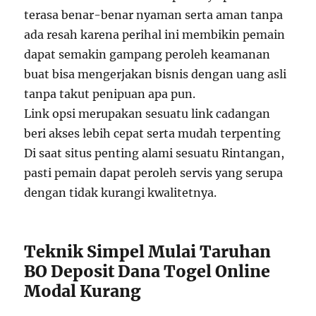
terasa benar-benar nyaman serta aman tanpa
ada resah karena perihal ini membikin pemain
dapat semakin gampang peroleh keamanan
buat bisa mengerjakan bisnis dengan uang asli
tanpa takut penipuan apa pun.
Link opsi merupakan sesuatu link cadangan
beri akses lebih cepat serta mudah terpenting
Di saat situs penting alami sesuatu Rintangan,
pasti pemain dapat peroleh servis yang serupa
dengan tidak kurangi kwalitetnya.
Teknik Simpel Mulai Taruhan
BO Deposit Dana Togel Online
Modal Kurang