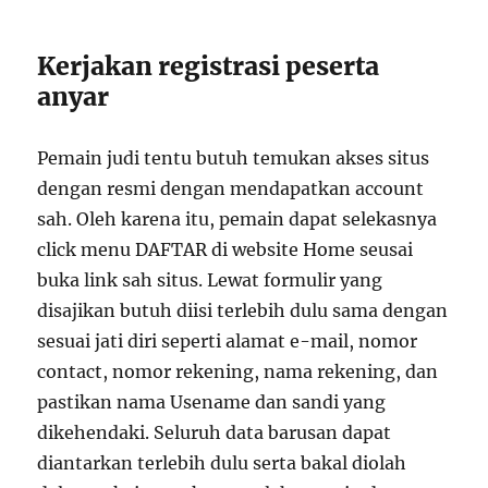
Kerjakan registrasi peserta
anyar
Pemain judi tentu butuh temukan akses situs
dengan resmi dengan mendapatkan account
sah. Oleh karena itu, pemain dapat selekasnya
click menu DAFTAR di website Home seusai
buka link sah situs. Lewat formulir yang
disajikan butuh diisi terlebih dulu sama dengan
sesuai jati diri seperti alamat e-mail, nomor
contact, nomor rekening, nama rekening, dan
pastikan nama Usename dan sandi yang
dikehendaki. Seluruh data barusan dapat
diantarkan terlebih dulu serta bakal diolah