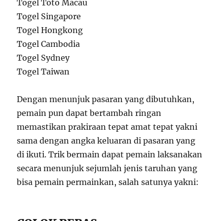
Togel Toto Macau
Togel Singapore
Togel Hongkong
Togel Cambodia
Togel Sydney
Togel Taiwan
Dengan menunjuk pasaran yang dibutuhkan,
pemain pun dapat bertambah ringan
memastikan prakiraan tepat amat tepat yakni
sama dengan angka keluaran di pasaran yang
di ikuti. Trik bermain dapat pemain laksanakan
secara menunjuk sejumlah jenis taruhan yang
bisa pemain permainkan, salah satunya yakni: