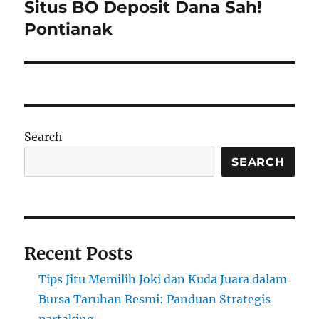
Situs BO Deposit Dana Sah!
Pontianak
Search
SEARCH
Recent Posts
Tips Jitu Memilih Joki dan Kuda Juara dalam
Bursa Taruhan Resmi: Panduan Strategis