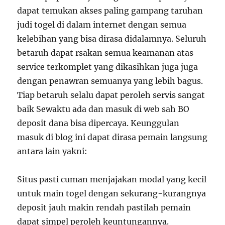
dapat temukan akses paling gampang taruhan
judi togel di dalam internet dengan semua
kelebihan yang bisa dirasa didalamnya. Seluruh
betaruh dapat rsakan semua keamanan atas
service terkomplet yang dikasihkan juga juga
dengan penawran semuanya yang lebih bagus.
Tiap betaruh selalu dapat peroleh servis sangat
baik Sewaktu ada dan masuk di web sah BO
deposit dana bisa dipercaya. Keunggulan
masuk di blog ini dapat dirasa pemain langsung
antara lain yakni:
Situs pasti cuman menjajakan modal yang kecil
untuk main togel dengan sekurang-kurangnya
deposit jauh makin rendah pastilah pemain
dapat simpel peroleh keuntungannya.