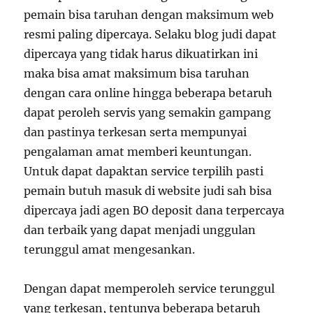
pemain bisa taruhan dengan maksimum web
resmi paling dipercaya. Selaku blog judi dapat
dipercaya yang tidak harus dikuatirkan ini
maka bisa amat maksimum bisa taruhan
dengan cara online hingga beberapa betaruh
dapat peroleh servis yang semakin gampang
dan pastinya terkesan serta mempunyai
pengalaman amat memberi keuntungan.
Untuk dapat dapaktan service terpilih pasti
pemain butuh masuk di website judi sah bisa
dipercaya jadi agen BO deposit dana terpercaya
dan terbaik yang dapat menjadi unggulan
terunggul amat mengesankan.
Dengan dapat memperoleh service terunggul
yang terkesan, tentunya beberapa betaruh