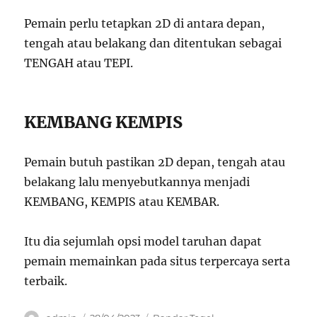
Pemain perlu tetapkan 2D di antara depan,
tengah atau belakang dan ditentukan sebagai
TENGAH atau TEPI.
KEMBANG KEMPIS
Pemain butuh pastikan 2D depan, tengah atau
belakang lalu menyebutkannya menjadi
KEMBANG, KEMPIS atau KEMBAR.
Itu dia sejumlah opsi model taruhan dapat
pemain memainkan pada situs terpercaya serta
terbaik.