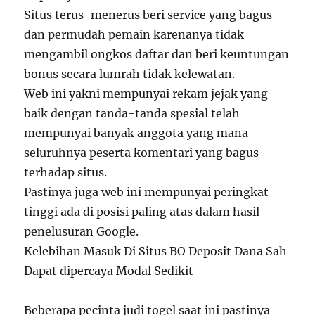
Situs terus-menerus beri service yang bagus
dan permudah pemain karenanya tidak
mengambil ongkos daftar dan beri keuntungan
bonus secara lumrah tidak kelewatan.
Web ini yakni mempunyai rekam jejak yang
baik dengan tanda-tanda spesial telah
mempunyai banyak anggota yang mana
seluruhnya peserta komentari yang bagus
terhadap situs.
Pastinya juga web ini mempunyai peringkat
tinggi ada di posisi paling atas dalam hasil
penelusuran Google.
Kelebihan Masuk Di Situs BO Deposit Dana Sah
Dapat dipercaya Modal Sedikit
Beberapa pecinta judi togel saat ini pastinya