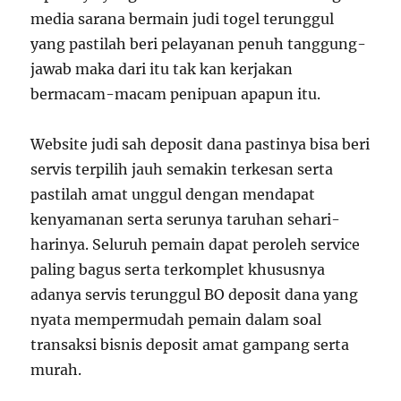
media sarana bermain judi togel terunggul
yang pastilah beri pelayanan penuh tanggung-
jawab maka dari itu tak kan kerjakan
bermacam-macam penipuan apapun itu.
Website judi sah deposit dana pastinya bisa beri
servis terpilih jauh semakin terkesan serta
pastilah amat unggul dengan mendapat
kenyamanan serta serunya taruhan sehari-
harinya. Seluruh pemain dapat peroleh service
paling bagus serta terkomplet khususnya
adanya servis terunggul BO deposit dana yang
nyata mempermudah pemain dalam soal
transaksi bisnis deposit amat gampang serta
murah.