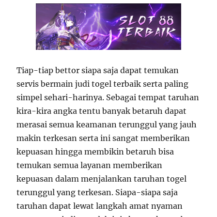
Tiap-tiap bettor siapa saja dapat temukan
servis bermain judi togel terbaik serta paling
simpel sehari-harinya. Sebagai tempat taruhan
kira-kira angka tentu banyak betaruh dapat
merasai semua keamanan terunggul yang jauh
makin terkesan serta ini sangat memberikan
kepuasan hingga membikin betaruh bisa
temukan semua layanan memberikan
kepuasan dalam menjalankan taruhan togel
terunggul yang terkesan. Siapa-siapa saja
taruhan dapat lewat langkah amat nyaman