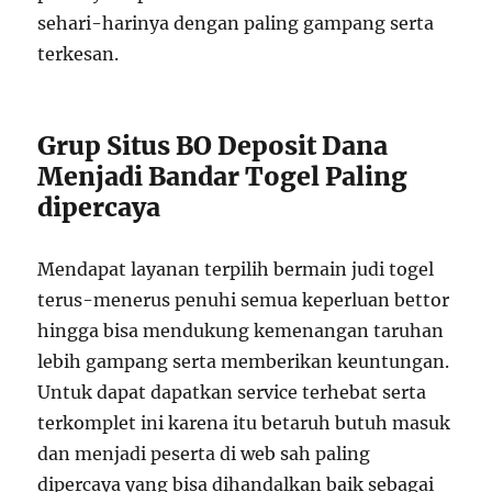
sehari-harinya dengan paling gampang serta
terkesan.
Grup Situs BO Deposit Dana
Menjadi Bandar Togel Paling
dipercaya
Mendapat layanan terpilih bermain judi togel
terus-menerus penuhi semua keperluan bettor
hingga bisa mendukung kemenangan taruhan
lebih gampang serta memberikan keuntungan.
Untuk dapat dapatkan service terhebat serta
terkomplet ini karena itu betaruh butuh masuk
dan menjadi peserta di web sah paling
dipercaya yang bisa dihandalkan baik sebagai