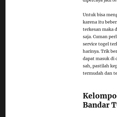
dipercaya jadi 
Untuk bisa meng
karena itu beber
terkesan maka d
saja. Cuman perl
service togel t
harinya. Trik b
dapat masuk di d
sah, pastilah ke
termudah dan te
Kelompok
Bandar T