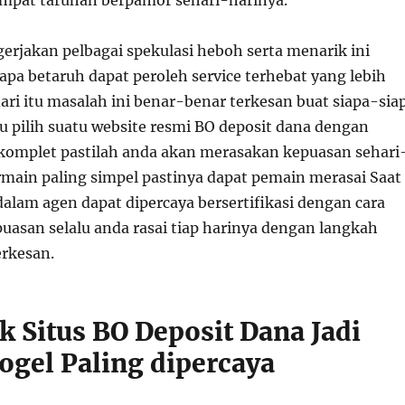
tempat taruhan berpamor sehari-harinya.
erjakan pelbagai spekulasi heboh serta menarik ini
apa betaruh dapat peroleh service terhebat yang lebih
ari itu masalah ini benar-benar terkesan buat siapa-sia
u pilih suatu website resmi BO deposit dana dengan
erkomplet pastilah anda akan merasakan kepuasan sehari
ermain paling simpel pastinya dapat pemain merasai Saat
alam agen dapat dipercaya bersertifikasi dengan cara
puasan selalu anda rasai tiap harinya dengan langkah
rkesan.
 Situs BO Deposit Dana Jadi
ogel Paling dipercaya