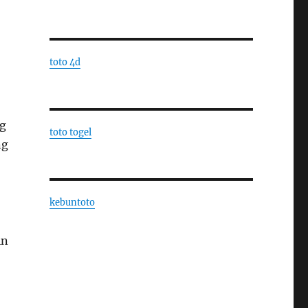
toto 4d
ng
toto togel
ng
kebuntoto
in