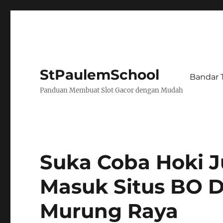
StPaulemSchool
Bandar 
Panduan Membuat Slot Gacor dengan Mudah
Suka Coba Hoki J
Masuk Situs BO D
Murung Raya