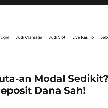
Togel
Judi Olahraga
Judi Slot
Live Kasino
Sab
uta-an Modal Sedikit
eposit Dana Sah!