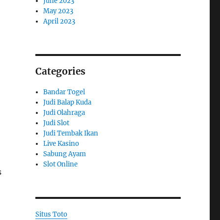
June 2023
May 2023
April 2023
Categories
Bandar Togel
Judi Balap Kuda
Judi Olahraga
Judi Slot
Judi Tembak Ikan
Live Kasino
Sabung Ayam
Slot Online
s
Situs Toto