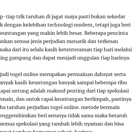
-tiap trik taruhan di jagat maya pasti bukan sekedar
k dengan kelebihan technologi modern, tetapi juga beri
untungan yang makin lebih besar. Beberapa pencinta
lankan semua jenis perjudian menarik dan terkesan
aka dari itu selalu kasih ketenteraman tiap hari melalui
ling gampang dan dapat menjadi unggulan tiap harinya.
judi togel online merupakan permainan dahsyat serta
anyak kasih keuntungan banyak sampai beberapa ribu
gapai untung adalah maksud penting dari tiap spekulasi
emain, dan untuk capai keuntungan berlimpah, pastinya
ba taruhan perjudian togel online. metode bermain
nggembirakan beri serunya tidak sama maka betaruh
semua spekulasi yang tambah lebih nyaman dan bisa