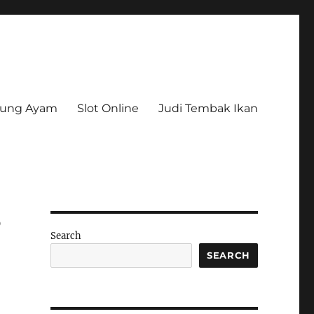
ung Ayam
Slot Online
Judi Tembak Ikan
?
Search
SEARCH