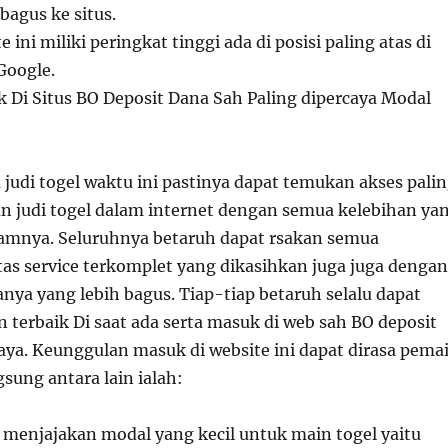
bagus ke situs.
e ini miliki peringkat tinggi ada di posisi paling atas di
Google.
 Di Situs BO Deposit Dana Sah Paling dipercaya Modal
judi togel waktu ini pastinya dapat temukan akses pali
 judi togel dalam internet dengan semua kelebihan ya
alamnya. Seluruhnya betaruh dapat rsakan semua
as service terkomplet yang dikasihkan juga juga dengan
ya yang lebih bagus. Tiap-tiap betaruh selalu dapat
 terbaik Di saat ada serta masuk di web sah BO deposit
caya. Keunggulan masuk di website ini dapat dirasa pema
sung antara lain ialah:
a menjajakan modal yang kecil untuk main togel yaitu