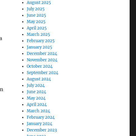
August 2025
July 2025
June 2025
May 2025
April 2025
March 2025
a
February 2025
January 2025
December 2024
November 2024
October 2024
September 2024
August 2024
July 2024
an
June 2024
May 2024
April 2024
March 2024
February 2024
January 2024
December 2023