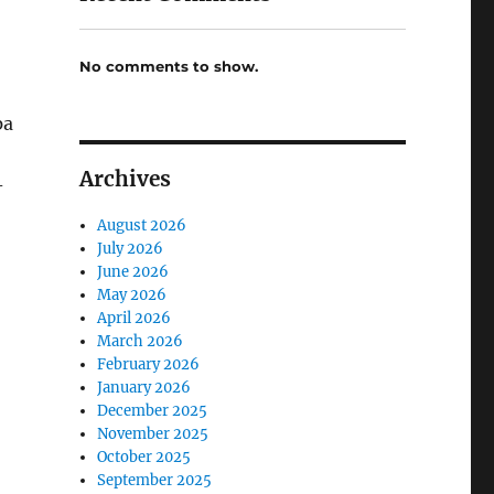
No comments to show.
pa
Archives
-
August 2026
July 2026
June 2026
May 2026
April 2026
March 2026
February 2026
January 2026
December 2025
November 2025
October 2025
September 2025