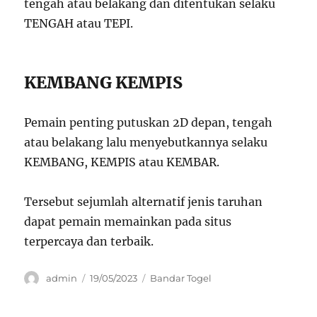
tengah atau belakang dan ditentukan selaku
TENGAH atau TEPI.
KEMBANG KEMPIS
Pemain penting putuskan 2D depan, tengah
atau belakang lalu menyebutkannya selaku
KEMBANG, KEMPIS atau KEMBAR.
Tersebut sejumlah alternatif jenis taruhan
dapat pemain memainkan pada situs
terpercaya dan terbaik.
Author
Posted
Categories
admin
19/05/2023
Bandar Togel
on