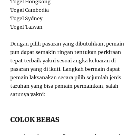
Togel Hongkong
Togel Cambodia
Togel Sydney
Togel Taiwan
Dengan pilih pasaran yang dibutuhkan, pemain
pun dapat semakin ringan tentukan perkiraan
tepat terbaik yakni sesuai angka keluaran di
pasaran yang di ikuti. Langkah bermain dapat
pemain laksanakan secara pilih sejumlah jenis
taruhan yang bisa pemain permainkan, salah
satunya yakni:
COLOK BEBAS