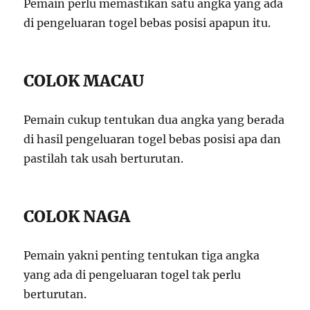
Pemain perlu memastikan satu angka yang ada
di pengeluaran togel bebas posisi apapun itu.
COLOK MACAU
Pemain cukup tentukan dua angka yang berada
di hasil pengeluaran togel bebas posisi apa dan
pastilah tak usah berturutan.
COLOK NAGA
Pemain yakni penting tentukan tiga angka
yang ada di pengeluaran togel tak perlu
berturutan.