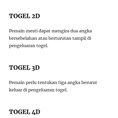
TOGEL 2D
Pemain mesti dapat mengira dua angka
bersebelahan atau berturutan tampil di
pengeluaran togel.
TOGEL 3D
Pemain perlu tentukan tiga angka berurut
keluar di pengeluaran togel.
TOGEL 4D