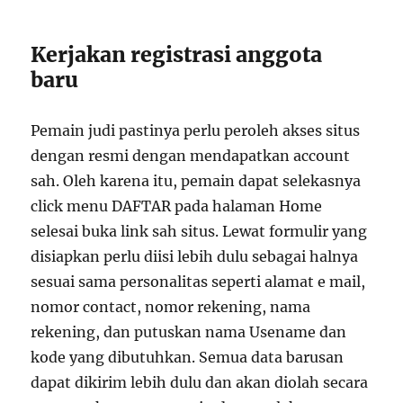
Kerjakan registrasi anggota
baru
Pemain judi pastinya perlu peroleh akses situs
dengan resmi dengan mendapatkan account
sah. Oleh karena itu, pemain dapat selekasnya
click menu DAFTAR pada halaman Home
selesai buka link sah situs. Lewat formulir yang
disiapkan perlu diisi lebih dulu sebagai halnya
sesuai sama personalitas seperti alamat e mail,
nomor contact, nomor rekening, nama
rekening, dan putuskan nama Usename dan
kode yang dibutuhkan. Semua data barusan
dapat dikirim lebih dulu dan akan diolah secara