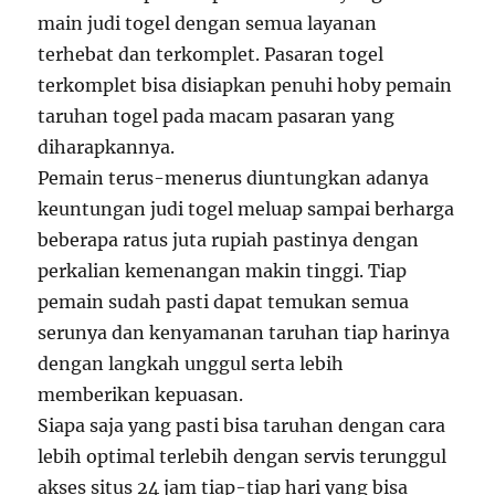
main judi togel dengan semua layanan
terhebat dan terkomplet. Pasaran togel
terkomplet bisa disiapkan penuhi hoby pemain
taruhan togel pada macam pasaran yang
diharapkannya.
Pemain terus-menerus diuntungkan adanya
keuntungan judi togel meluap sampai berharga
beberapa ratus juta rupiah pastinya dengan
perkalian kemenangan makin tinggi. Tiap
pemain sudah pasti dapat temukan semua
serunya dan kenyamanan taruhan tiap harinya
dengan langkah unggul serta lebih
memberikan kepuasan.
Siapa saja yang pasti bisa taruhan dengan cara
lebih optimal terlebih dengan servis terunggul
akses situs 24 jam tiap-tiap hari yang bisa