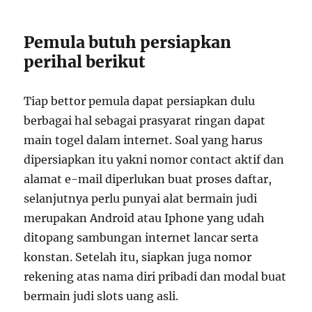
Pemula butuh persiapkan
perihal berikut
Tiap bettor pemula dapat persiapkan dulu
berbagai hal sebagai prasyarat ringan dapat
main togel dalam internet. Soal yang harus
dipersiapkan itu yakni nomor contact aktif dan
alamat e-mail diperlukan buat proses daftar,
selanjutnya perlu punyai alat bermain judi
merupakan Android atau Iphone yang udah
ditopang sambungan internet lancar serta
konstan. Setelah itu, siapkan juga nomor
rekening atas nama diri pribadi dan modal buat
bermain judi slots uang asli.