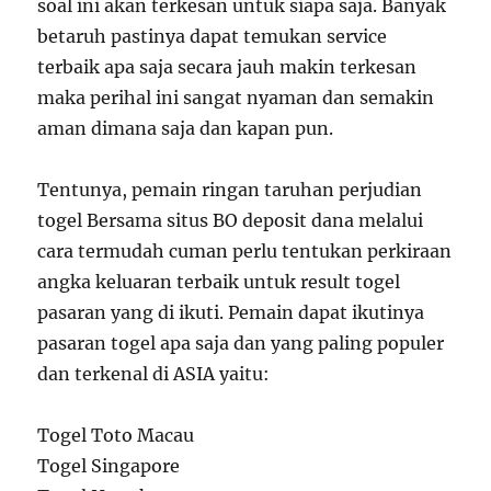
soal ini akan terkesan untuk siapa saja. Banyak
betaruh pastinya dapat temukan service
terbaik apa saja secara jauh makin terkesan
maka perihal ini sangat nyaman dan semakin
aman dimana saja dan kapan pun.
Tentunya, pemain ringan taruhan perjudian
togel Bersama situs BO deposit dana melalui
cara termudah cuman perlu tentukan perkiraan
angka keluaran terbaik untuk result togel
pasaran yang di ikuti. Pemain dapat ikutinya
pasaran togel apa saja dan yang paling populer
dan terkenal di ASIA yaitu:
Togel Toto Macau
Togel Singapore