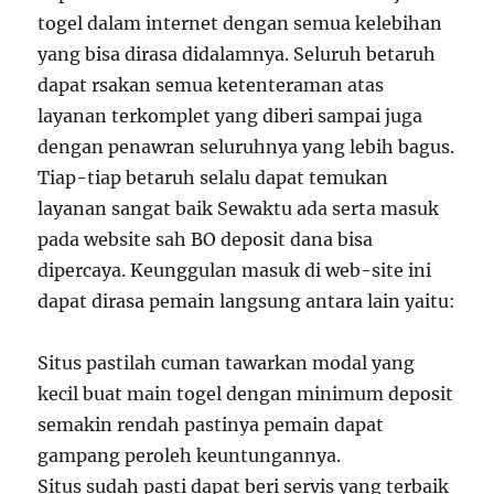
togel dalam internet dengan semua kelebihan
yang bisa dirasa didalamnya. Seluruh betaruh
dapat rsakan semua ketenteraman atas
layanan terkomplet yang diberi sampai juga
dengan penawran seluruhnya yang lebih bagus.
Tiap-tiap betaruh selalu dapat temukan
layanan sangat baik Sewaktu ada serta masuk
pada website sah BO deposit dana bisa
dipercaya. Keunggulan masuk di web-site ini
dapat dirasa pemain langsung antara lain yaitu:
Situs pastilah cuman tawarkan modal yang
kecil buat main togel dengan minimum deposit
semakin rendah pastinya pemain dapat
gampang peroleh keuntungannya.
Situs sudah pasti dapat beri servis yang terbaik