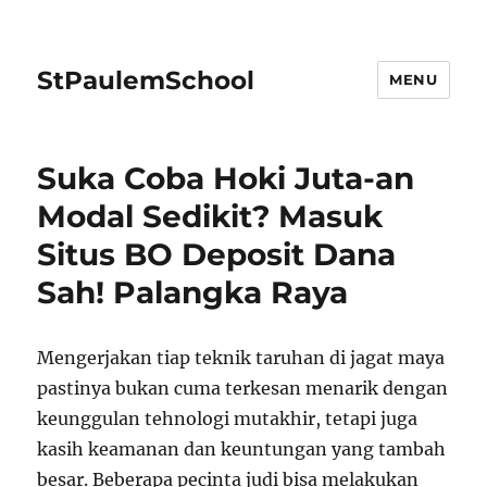
StPaulemSchool
MENU
Suka Coba Hoki Juta-an
Modal Sedikit? Masuk
Situs BO Deposit Dana
Sah! Palangka Raya
Mengerjakan tiap teknik taruhan di jagat maya
pastinya bukan cuma terkesan menarik dengan
keunggulan tehnologi mutakhir, tetapi juga
kasih keamanan dan keuntungan yang tambah
besar. Beberapa pecinta judi bisa melakukan