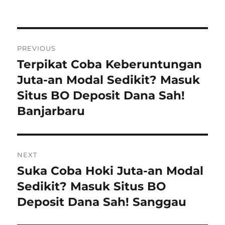
Post
PREVIOUS
navigation
Terpikat Coba Keberuntungan
Previous
post:
Juta-an Modal Sedikit? Masuk
Situs BO Deposit Dana Sah!
Banjarbaru
NEXT
Suka Coba Hoki Juta-an Modal
Next
post:
Sedikit? Masuk Situs BO
Deposit Dana Sah! Sanggau