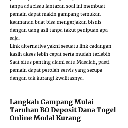
tanpa ada risau lantaran soal ini membuat
pemain dapat makin gampang temukan
keamanan buat bisa mengerjakan bisnis
dengan uang asli tanpa takut penipuan apa
saja.
Link alternative yakni sesuatu link cadangan
kasih akses lebih cepat serta mudah terlebih
Saat situs penting alami satu Masalah, pasti
pemain dapat peroleh servis yang serupa
dengan tak kurangi kwalitasnya.
Langkah Gampang Mulai
Taruhan BO Deposit Dana Togel
Online Modal Kurang