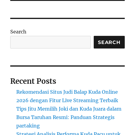
Search
SEARCH
Recent Posts
Rekomendasi Situs Judi Balap Kuda Online
2026 dengan Fitur Live Streaming Terbaik
Tips Jitu Memilih Joki dan Kuda Juara dalam
Bursa Taruhan Resmi: Panduan Strategis
partaking
Strategi Analisis Performa Kuda Pacu untuk