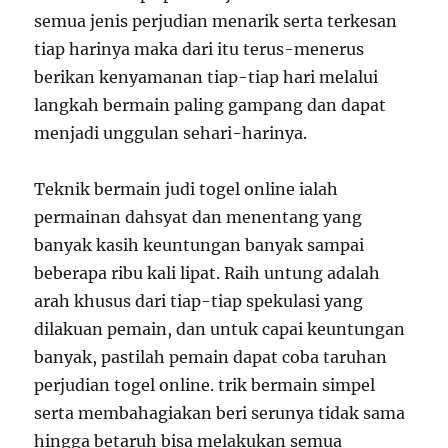
semua jenis perjudian menarik serta terkesan
tiap harinya maka dari itu terus-menerus
berikan kenyamanan tiap-tiap hari melalui
langkah bermain paling gampang dan dapat
menjadi unggulan sehari-harinya.
Teknik bermain judi togel online ialah
permainan dahsyat dan menentang yang
banyak kasih keuntungan banyak sampai
beberapa ribu kali lipat. Raih untung adalah
arah khusus dari tiap-tiap spekulasi yang
dilakuan pemain, dan untuk capai keuntungan
banyak, pastilah pemain dapat coba taruhan
perjudian togel online. trik bermain simpel
serta membahagiakan beri serunya tidak sama
hingga betaruh bisa melakukan semua