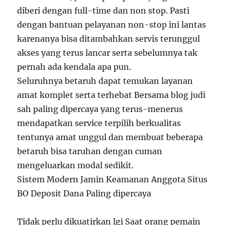
diberi dengan full-time dan non stop. Pasti
dengan bantuan pelayanan non-stop ini lantas
karenanya bisa ditambahkan servis terunggul
akses yang terus lancar serta sebelumnya tak
pernah ada kendala apa pun.
Seluruhnya betaruh dapat temukan layanan
amat komplet serta terhebat Bersama blog judi
sah paling dipercaya yang terus-menerus
mendapatkan service terpilih berkualitas
tentunya amat unggul dan membuat beberapa
betaruh bisa taruhan dengan cuman
mengeluarkan modal sedikit.
Sistem Modern Jamin Keamanan Anggota Situs
BO Deposit Dana Paling dipercaya
Tidak perlu dikuatirkan lgi Saat orang pemain