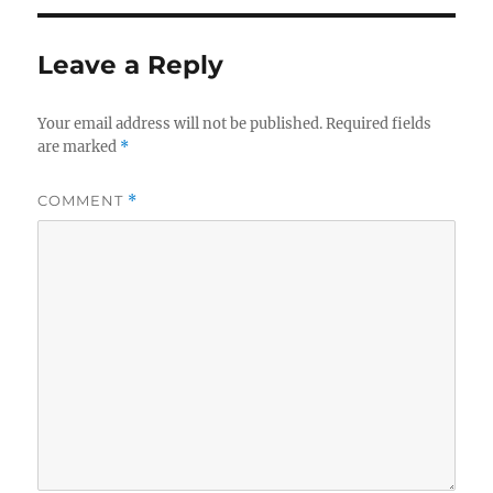
Leave a Reply
Your email address will not be published.
Required fields
are marked
*
COMMENT
*