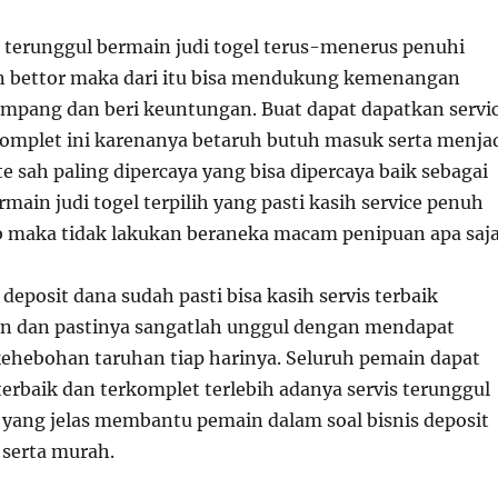
 terunggul bermain judi togel terus-menerus penuhi
n bettor maka dari itu bisa mendukung kemenangan
ampang dan beri keuntungan. Buat dapat dapatkan servi
rkomplet ini karenanya betaruh butuh masuk serta menja
te sah paling dipercaya yang bisa dipercaya baik sebagai
main judi togel terpilih yang pasti kasih service penuh
maka tidak lakukan beraneka macam penipuan apa saja
 deposit dana sudah pasti bisa kasih servis terbaik
n dan pastinya sangatlah unggul dengan mendapat
hebohan taruhan tiap harinya. Seluruh pemain dapat
erbaik dan terkomplet terlebih adanya servis terunggul
 yang jelas membantu pemain dalam soal bisnis deposit
serta murah.