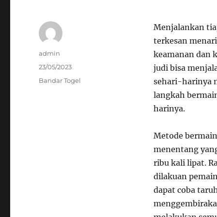
Menjalankan tiap
terkesan menari
Author
admin
keamanan dan ke
Posted
23/05/2023
judi bisa menja
on
Categories
Bandar Togel
sehari-harinya 
langkah bermain
harinya.
Metode bermain 
menentang yang
ribu kali lipat.
dilakuan pemain
dapat coba taru
menggembirakan 