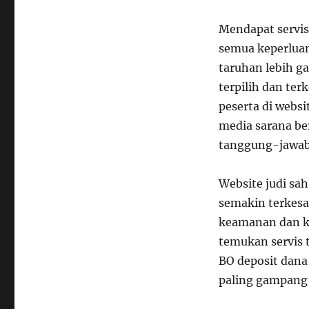
Mendapat servis
semua keperlua
taruhan lebih g
terpilih dan te
peserta di websi
media sarana ber
tanggung-jawab 
Website judi sah
semakin terkesa
keamanan dan ke
temukan servis t
BO deposit dana
paling gampang 