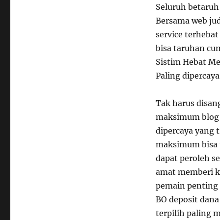
Seluruh betaruh
Bersama web jud
service terheba
bisa taruhan cu
Sistim Hebat M
Paling dipercaya
Tak harus disan
maksimum blog r
dipercaya yang t
maksimum bisa t
dapat peroleh s
amat memberi ke
pemain penting 
BO deposit dana
terpilih paling