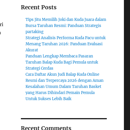
Recent Posts
Tips Jitu Memilih Joki dan Kuda Juara dalam
ri
Bursa Taruhan Resmi: Panduan Strategis
partaking
a
Strategi Analisis Performa Kuda Pacu untuk
Menang Taruhan 2026: Panduan Evaluasi
Akurat
Panduan Lengkap Membaca Pasaran
Taruhan Balap Kuda Bagi Pemula untuk
Strategi Cerdas
Cara Daftar Akun Judi Balap Kuda Online
Resmi dan Terpercaya 2026 dengan Aman
Kesalahan Umum Dalam Taruhan Basket
yang Harus Dihindari Pemain Pemula
Untuk Sukses Lebih Baik
Recent Comments