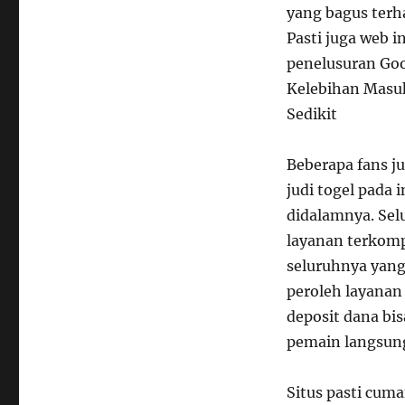
yang bagus terha
Pasti juga web in
penelusuran Goo
Kelebihan Masuk
Sedikit
Beberapa fans ju
judi togel pada 
didalamnya. Sel
layanan terkomp
seluruhnya yang
peroleh layanan
deposit dana bis
pemain langsung
Situs pasti cum