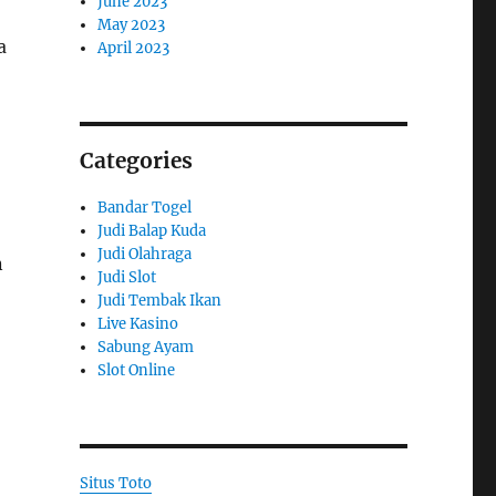
June 2023
May 2023
a
April 2023
Categories
Bandar Togel
Judi Balap Kuda
Judi Olahraga
n
Judi Slot
Judi Tembak Ikan
Live Kasino
Sabung Ayam
Slot Online
Situs Toto