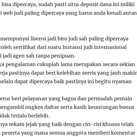
h bisa dipercaya, sudah pasti situs deposit dana ini miliki
i web judi paling dipercaya yang harus anda kenali antar
h mempunyai lisensi jadi biro judi sah paling dipercaya
leh sertifikat dari suatu Instansi judi internasional
i jadi agen sah tanpa penipuan.
ya pengalaman cukuplah lama merupakan secara sekian
rja pastinya dapat beri kelebihan servis yang jauh maki
selalu dapat dipercaya baik pastinya ini begitu nyaman
erus beri pelayanan yang bagus dan permudah pemain
engambil ongkos daftar serta kasih keuntungan bonus
dak terlalu berlebih.
nya rekam jejak yang baik dengan ciri-ciri khusus telah
k peserta yang mana semua anggota memberi komentar