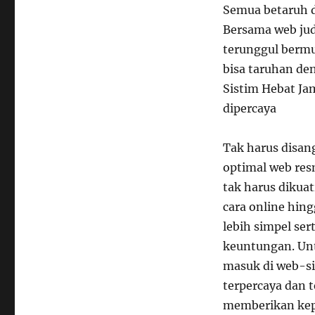
Semua betaruh d
Bersama web jud
terunggul bermu
bisa taruhan de
Sistim Hebat Ja
dipercaya
Tak harus disan
optimal web resm
tak harus dikua
cara online hin
lebih simpel se
keuntungan. Unt
masuk di web-sit
terpercaya dan 
memberikan kep