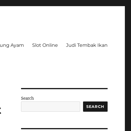
ung Ayam
Slot Online
Judi Tembak Ikan
Search
t
SEARCH