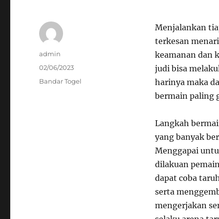
Menjalankan tia
terkesan menari
Author
admin
keamanan dan ke
Posted
02/06/2023
judi bisa melaku
on
Categories
Bandar Togel
harinya maka dar
bermain paling 
Langkah bermain
yang banyak ber
Menggapai untun
dilakuan pemain
dapat coba taru
serta menggembi
mengerjakan sem