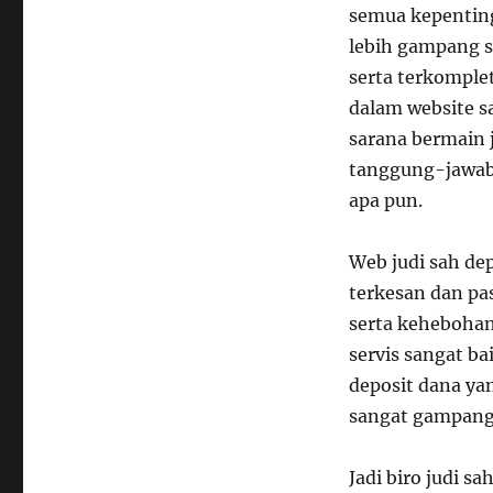
semua kepentin
lebih gampang se
serta terkomple
dalam website sa
sarana bermain 
tanggung-jawab
apa pun.
Web judi sah dep
terkesan dan pa
serta kehebohan
servis sangat ba
deposit dana ya
sangat gampang
Jadi biro judi s