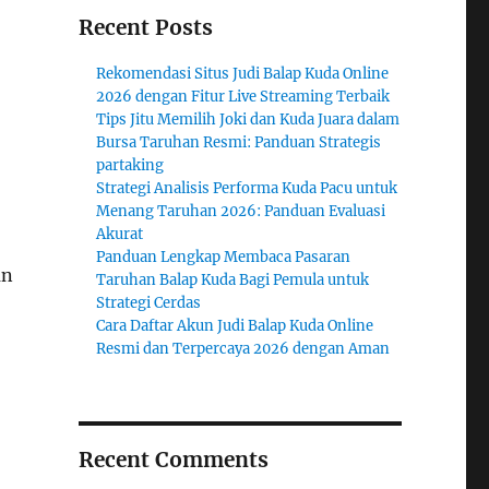
Recent Posts
Rekomendasi Situs Judi Balap Kuda Online
2026 dengan Fitur Live Streaming Terbaik
Tips Jitu Memilih Joki dan Kuda Juara dalam
Bursa Taruhan Resmi: Panduan Strategis
partaking
Strategi Analisis Performa Kuda Pacu untuk
Menang Taruhan 2026: Panduan Evaluasi
Akurat
Panduan Lengkap Membaca Pasaran
an
Taruhan Balap Kuda Bagi Pemula untuk
Strategi Cerdas
Cara Daftar Akun Judi Balap Kuda Online
Resmi dan Terpercaya 2026 dengan Aman
Recent Comments