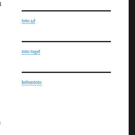
l
toto 4d
toto togel
kebuntoto
u