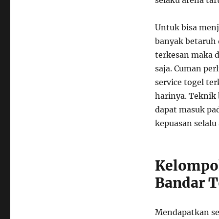
selaku arena ta
Untuk bisa menj
banyak betaruh 
terkesan maka d
saja. Cuman per
service togel t
harinya. Teknik
dapat masuk pad
kepuasan selalu
Kelompok
Bandar T
Mendapatkan ser