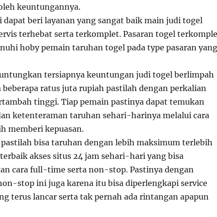
roleh keuntungannya.
i dapat beri layanan yang sangat baik main judi togel
rvis terhebat serta terkomplet. Pasaran togel terkomple
penuhi hoby pemain taruhan togel pada type pasaran yan
.
iuntungkan tersiapnya keuntungan judi togel berlimpah
beberapa ratus juta rupiah pastilah dengan perkalian
tambah tinggi. Tiap pemain pastinya dapat temukan
an ketenteraman taruhan sehari-harinya melalui cara
bih memberi kepuasan.
a pastilah bisa taruhan dengan lebih maksimum terlebih
erbaik akses situs 24 jam sehari-hari yang bisa
an cara full-time serta non-stop. Pastinya dengan
non-stop ini juga karena itu bisa diperlengkapi service
ang terus lancar serta tak pernah ada rintangan apapun