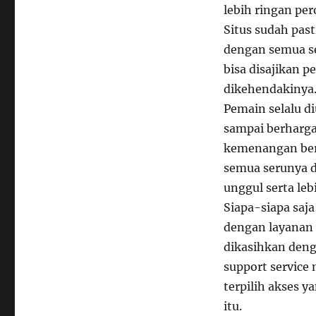
lebih ringan pe
Situs sudah past
dengan semua se
bisa disajikan 
dikehendakinya
Pemain selalu d
sampai berharga 
kemenangan ber
semua serunya d
unggul serta le
Siapa-siapa saj
dengan layanan t
dikasihkan deng
support service 
terpilih akses y
itu.