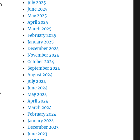
July 2025
n
June 2025
May 2025
April 2025
March 2025
a
February 2025
January 2025
December 2024
November 2024
October 2024
September 2024
August 2024
July 2024
June 2024
n
May 2024
April 2024
March 2024
t
February 2024
January 2024
December 2023
June 2023