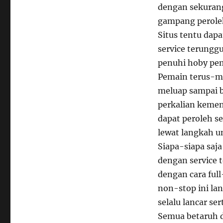
dengan sekurang
gampang perole
Situs tentu dapa
service terunggu
penuhi hoby pem
Pemain terus-m
meluap sampai b
perkalian kemen
dapat peroleh s
lewat langkah u
Siapa-siapa saj
dengan service t
dengan cara ful
non-stop ini lan
selalu lancar se
Semua betaruh d