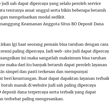
judi sah dapat dipercaya yang selalu peroleh service
tu tentunya amat unggul serta bikin beberapa betaruh
ngan mengeluarkan modal sedikit.
enanggung Keamanan Anggota Situs BO Deposit Dana
tirkan lgi Saat seorang pemain bisa taruhan dengan cara
smi paling dipercaya. Jadi web-site judi dapat diperca
disangsikan ini maka sangatlah maksimum bisa taruhan
ine maka dari itu banyak betaruh dapat peroleh layanan
in simpel dan pasti terkesan dan mempunyai
 beri keuntungan. Buat dapat dapaktan layanan terbai
 butuh masuk di website judi sah paling dipercaya
 deposit dana terpercaya serta terbaik yang dapat
n terhebat paling mengesankan.