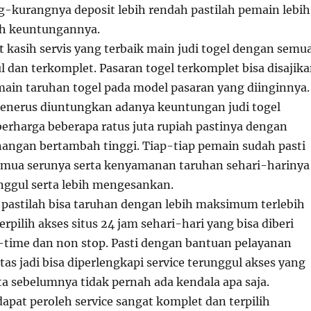
-kurangnya deposit lebih rendah pastilah pemain lebih
h keuntungannya.
t kasih servis yang terbaik main judi togel dengan semu
l dan terkomplet. Pasaran togel terkomplet bisa disajik
ain taruhan togel pada model pasaran yang diinginnya.
enerus diuntungkan adanya keuntungan judi togel
erharga beberapa ratus juta rupiah pastinya dengan
angan bertambah tinggi. Tiap-tiap pemain sudah pasti
emua serunya serta kenyamanan taruhan sehari-harinya
nggul serta lebih mengesankan.
a pastilah bisa taruhan dengan lebih maksimum terlebih
erpilih akses situs 24 jam sehari-hari yang bisa diberi
l-time dan non stop. Pasti dengan bantuan pelayanan
tas jadi bisa diperlengkapi service terunggul akses yang
rta sebelumnya tidak pernah ada kendala apa saja.
apat peroleh service sangat komplet dan terpilih