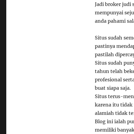
Jadi broker judi 
mempunyai sejum
anda pahami sal
Situs sudah seme
pastinya mendapa
pastilah diperca
Situs sudah pun
tahun telah beke
profesional sert
buat siapa saja.
Situs terus-men
karena itu tida
alamiah tidak ter
Blog ini ialah p
memiliki banya