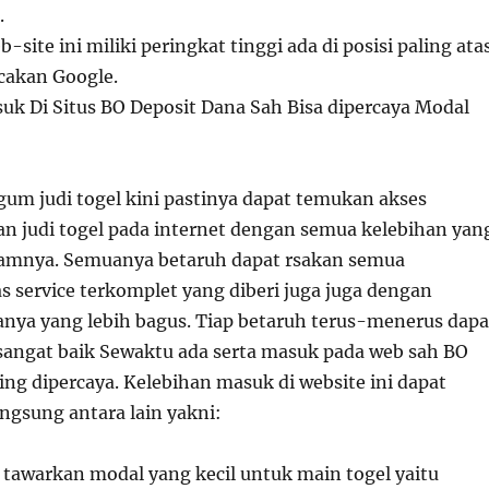
.
-site ini miliki peringkat tinggi ada di posisi paling ata
acakan Google.
k Di Situs BO Deposit Dana Sah Bisa dipercaya Modal
um judi togel kini pastinya dapat temukan akses
n judi togel pada internet dengan semua kelebihan yan
alamnya. Semuanya betaruh dapat rsakan semua
 service terkomplet yang diberi juga juga dengan
ya yang lebih bagus. Tiap betaruh terus-menerus dapa
sangat baik Sewaktu ada serta masuk pada web sah BO
ing dipercaya. Kelebihan masuk di website ini dapat
ngsung antara lain yakni:
a tawarkan modal yang kecil untuk main togel yaitu