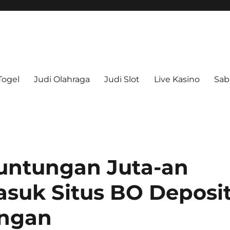
Togel
Judi Olahraga
Judi Slot
Live Kasino
Sab
untungan Juta-an
asuk Situs BO Deposi
angan