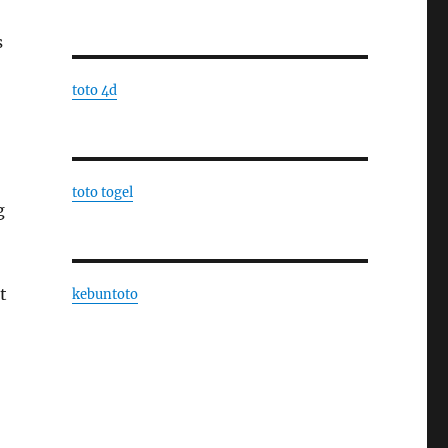
s
toto 4d
toto togel
g
t
kebuntoto