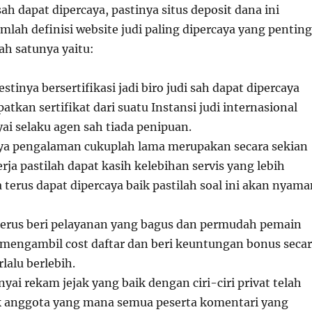
sah dapat dipercaya, pastinya situs deposit dana ini
lah definisi website judi paling dipercaya yang penting
ah satunya yaitu:
stinya bersertifikasi jadi biro judi sah dapat dipercaya
tkan sertifikat dari suatu Instansi judi internasional
yai selaku agen sah tiada penipuan.
ya pengalaman cukuplah lama merupakan secara sekian
rja pastilah dapat kasih kelebihan servis yang lebih
a terus dapat dipercaya baik pastilah soal ini akan nyama
erus beri pelayanan yang bagus dan permudah pemain
k mengambil cost daftar dan beri keuntungan bonus seca
lalu berlebih.
unyai rekam jejak yang baik dengan ciri-ciri privat telah
k anggota yang mana semua peserta komentari yang