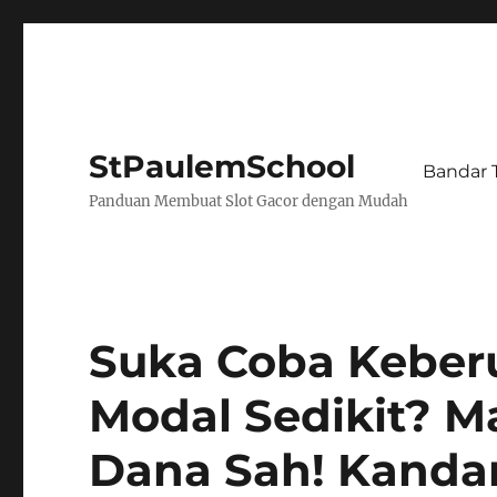
StPaulemSchool
Bandar 
Panduan Membuat Slot Gacor dengan Mudah
Suka Coba Keber
Modal Sedikit? M
Dana Sah! Kand