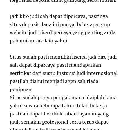
negosiasi deposit amat gampang serta murah.
Jadi biro judi sah dapat dipercaya, pastinya
situs deposit dana ini punyai beberapa grup
website judi bisa dipercaya yang penting anda
pahami antara lain yakni:
Situs sudah pasti memiliki lisensi jadi biro judi
sah dapat dipercaya pasti mendapatkan
sertifikat dari suatu Instansi judi internasional
pastilah diakui menjadi agen sah tiada
penipuan.
Situs sudah punya pengalaman cukuplah lama
yakni secara beberapa tahun telah bekerja
pastilah dapat beri kelebihan layanan yang
jauh semakin profesional serta terus dapat