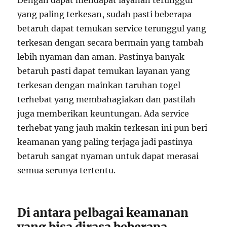
Dengan dapat mendapat layanan terunggul
yang paling terkesan, sudah pasti beberapa
betaruh dapat temukan service terunggul yang
terkesan dengan secara bermain yang tambah
lebih nyaman dan aman. Pastinya banyak
betaruh pasti dapat temukan layanan yang
terkesan dengan mainkan taruhan togel
terhebat yang membahagiakan dan pastilah
juga memberikan keuntungan. Ada service
terhebat yang jauh makin terkesan ini pun beri
keamanan yang paling terjaga jadi pastinya
betaruh sangat nyaman untuk dapat merasai
semua serunya tertentu.
Di antara pelbagai keamanan
yang bisa dirasa beberapa