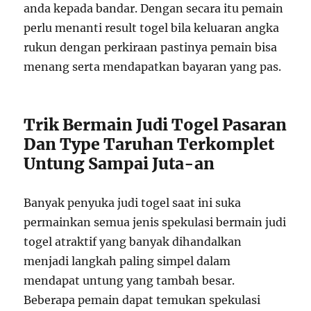
anda kepada bandar. Dengan secara itu pemain
perlu menanti result togel bila keluaran angka
rukun dengan perkiraan pastinya pemain bisa
menang serta mendapatkan bayaran yang pas.
Trik Bermain Judi Togel Pasaran
Dan Type Taruhan Terkomplet
Untung Sampai Juta-an
Banyak penyuka judi togel saat ini suka
permainkan semua jenis spekulasi bermain judi
togel atraktif yang banyak dihandalkan
menjadi langkah paling simpel dalam
mendapat untung yang tambah besar.
Beberapa pemain dapat temukan spekulasi