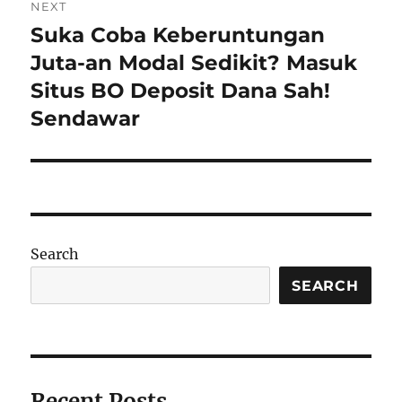
NEXT
Suka Coba Keberuntungan
Next
post:
Juta-an Modal Sedikit? Masuk
Situs BO Deposit Dana Sah!
Sendawar
Search
SEARCH
Recent Posts