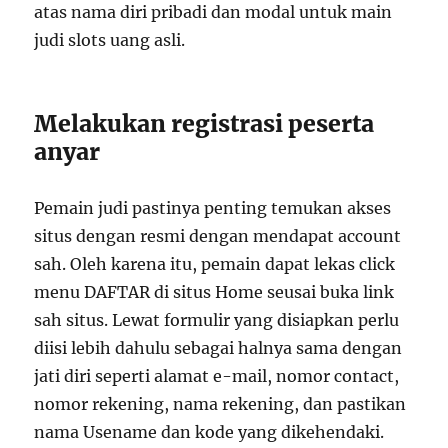
atas nama diri pribadi dan modal untuk main
judi slots uang asli.
Melakukan registrasi peserta
anyar
Pemain judi pastinya penting temukan akses
situs dengan resmi dengan mendapat account
sah. Oleh karena itu, pemain dapat lekas click
menu DAFTAR di situs Home seusai buka link
sah situs. Lewat formulir yang disiapkan perlu
diisi lebih dahulu sebagai halnya sama dengan
jati diri seperti alamat e-mail, nomor contact,
nomor rekening, nama rekening, dan pastikan
nama Usename dan kode yang dikehendaki.