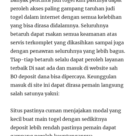
Banyak pencinta judi togel kini pastinya dapat
peroleh akses paling gampang taruhan judi
togel dalam internet dengan semua kelebihan
yang bisa dirasa didalamnya. Seluruhnya
betaruh dapat rsakan semua keamanan atas
servis terkomplet yang dikasihkan sampai juga
dengan penawran seluruhnya yang lebih bagus.
Tiap-tiap betaruh selalu dapat peroleh layanan
terbaik Di saat ada dan masuk di website sah
BO deposit dana bisa dipercaya. Keunggulan
masuk di site ini dapat dirasa pemain langsung
salah satunya yakni:
Situs pastinya cuman menjajakan modal yang
kecil buat main togel dengan sedikitnya
deposit lebih rendah pastinya pemain dapat