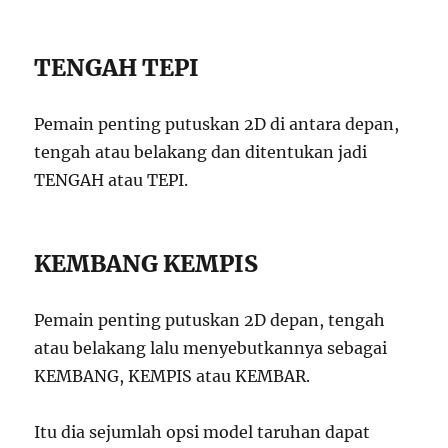
TENGAH TEPI
Pemain penting putuskan 2D di antara depan,
tengah atau belakang dan ditentukan jadi
TENGAH atau TEPI.
KEMBANG KEMPIS
Pemain penting putuskan 2D depan, tengah
atau belakang lalu menyebutkannya sebagai
KEMBANG, KEMPIS atau KEMBAR.
Itu dia sejumlah opsi model taruhan dapat