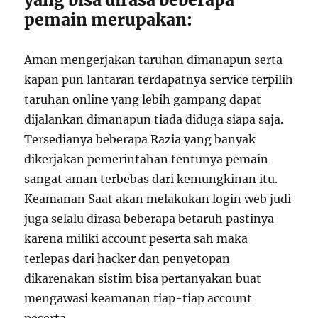
pemain merupakan:
Aman mengerjakan taruhan dimanapun serta
kapan pun lantaran terdapatnya service terpilih
taruhan online yang lebih gampang dapat
dijalankan dimanapun tiada diduga siapa saja.
Tersedianya beberapa Razia yang banyak
dikerjakan pemerintahan tentunya pemain
sangat aman terbebas dari kemungkinan itu.
Keamanan Saat akan melakukan login web judi
juga selalu dirasa beberapa betaruh pastinya
karena miliki account peserta sah maka
terlepas dari hacker dan penyetopan
dikarenakan sistim bisa pertanyakan buat
mengawasi keamanan tiap-tiap account