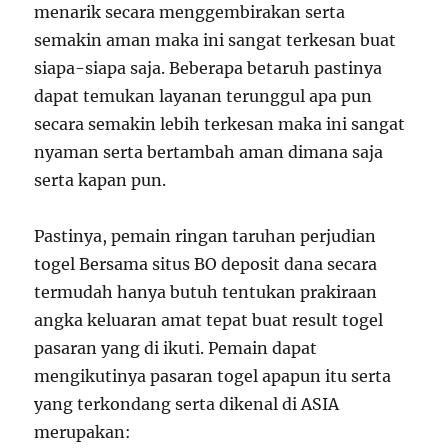
menarik secara menggembirakan serta
semakin aman maka ini sangat terkesan buat
siapa-siapa saja. Beberapa betaruh pastinya
dapat temukan layanan terunggul apa pun
secara semakin lebih terkesan maka ini sangat
nyaman serta bertambah aman dimana saja
serta kapan pun.
Pastinya, pemain ringan taruhan perjudian
togel Bersama situs BO deposit dana secara
termudah hanya butuh tentukan prakiraan
angka keluaran amat tepat buat result togel
pasaran yang di ikuti. Pemain dapat
mengikutinya pasaran togel apapun itu serta
yang terkondang serta dikenal di ASIA
merupakan: