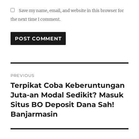
Save my name, email, and website in this browser for
the next time I comment.
Post
PREVIOUS
navigation
Terpikat Coba Keberuntungan
Previous
post:
Juta-an Modal Sedikit? Masuk
Situs BO Deposit Dana Sah!
Banjarmasin