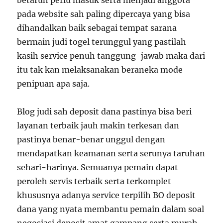
betaruh perlu masuk serta menjadi anggota
pada website sah paling dipercaya yang bisa
dihandalkan baik sebagai tempat sarana
bermain judi togel terunggul yang pastilah
kasih service penuh tanggung-jawab maka dari
itu tak kan melaksanakan beraneka mode
penipuan apa saja.
Blog judi sah deposit dana pastinya bisa beri
layanan terbaik jauh makin terkesan dan
pastinya benar-benar unggul dengan
mendapatkan keamanan serta serunya taruhan
sehari-harinya. Semuanya pemain dapat
peroleh servis terbaik serta terkomplet
khususnya adanya service terpilih BO deposit
dana yang nyata membantu pemain dalam soal