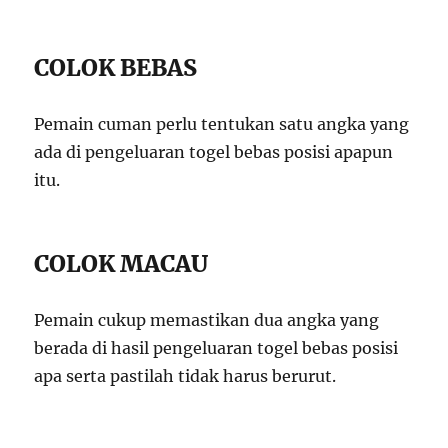
COLOK BEBAS
Pemain cuman perlu tentukan satu angka yang
ada di pengeluaran togel bebas posisi apapun
itu.
COLOK MACAU
Pemain cukup memastikan dua angka yang
berada di hasil pengeluaran togel bebas posisi
apa serta pastilah tidak harus berurut.