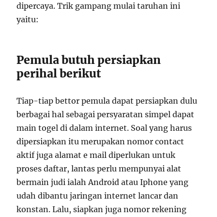
dipercaya. Trik gampang mulai taruhan ini
yaitu:
Pemula butuh persiapkan
perihal berikut
Tiap-tiap bettor pemula dapat persiapkan dulu
berbagai hal sebagai persyaratan simpel dapat
main togel di dalam internet. Soal yang harus
dipersiapkan itu merupakan nomor contact
aktif juga alamat e mail diperlukan untuk
proses daftar, lantas perlu mempunyai alat
bermain judi ialah Android atau Iphone yang
udah dibantu jaringan internet lancar dan
konstan. Lalu, siapkan juga nomor rekening