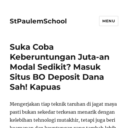
StPaulemSchool
MENU
Suka Coba
Keberuntungan Juta-an
Modal Sedikit? Masuk
Situs BO Deposit Dana
Sah! Kapuas
Mengerjakan tiap teknik taruhan di jagat maya
pasti bukan sekedar terkesan menarik dengan
kelebihan tehnologi mutakhir, tetapi juga beri