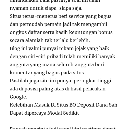
dihandalkan baik pastinya soal ini akan
nyaman untuk siapa-siapa saja.
Situs terus-menerus beri service yang bagus
dan permudah pemain jadi tak mengambil
ongkos daftar serta kasih keuntungan bonus
secara alamiah tak terlalu berlebih.
Blog ini yakni punyai rekam jejak yang baik
dengan ciri-ciri pribadi telah memiliki banyak
anggota yang mana seluruh anggota beri
komentar yang bagus pada situs.
Pastilah juga site ini punyai peringkat tinggi
ada di posisi paling atas di hasil pelacakan
Google.
Kelebihan Masuk Di Situs BO Deposit Dana Sah
Dapat dipercaya Modal Sedikit