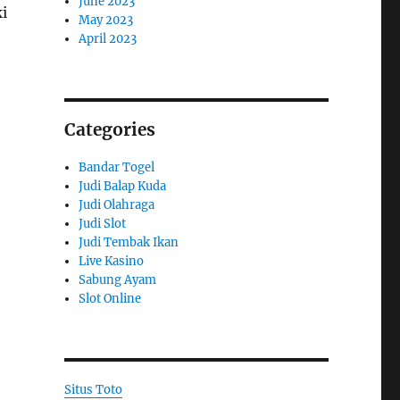
June 2023
ki
May 2023
April 2023
Categories
Bandar Togel
Judi Balap Kuda
Judi Olahraga
Judi Slot
Judi Tembak Ikan
Live Kasino
Sabung Ayam
Slot Online
Situs Toto