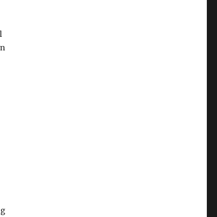
l
an
ng