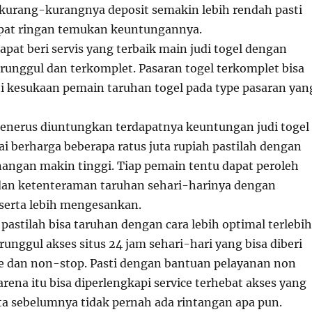
kurang-kurangnya deposit semakin lebih rendah pasti
apat ringan temukan keuntungannya.
apat beri servis yang terbaik main judi togel dengan
erunggul dan terkomplet. Pasaran togel terkomplet bisa
i kesukaan pemain taruhan togel pada type pasaran yan
nerus diuntungkan terdapatnya keuntungan judi togel
i berharga beberapa ratus juta rupiah pastilah dengan
angan makin tinggi. Tiap pemain tentu dapat peroleh
dan ketenteraman taruhan sehari-harinya dengan
serta lebih mengesankan.
 pastilah bisa taruhan dengan cara lebih optimal terlebih
runggul akses situs 24 jam sehari-hari yang bisa diberi
e dan non-stop. Pasti dengan bantuan pelayanan non
karena itu bisa diperlengkapi service terhebat akses yang
rta sebelumnya tidak pernah ada rintangan apa pun.