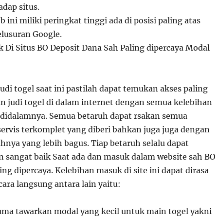
dap situs.
 ini miliki peringkat tinggi ada di posisi paling atas
elusuran Google.
 Di Situs BO Deposit Dana Sah Paling dipercaya Modal
udi togel saat ini pastilah dapat temukan akses paling
 judi togel di dalam internet dengan semua kelebihan
a didalamnya. Semua betaruh dapat rsakan semua
ervis terkomplet yang diberi bahkan juga juga dengan
hnya yang lebih bagus. Tiap betaruh selalu dapat
 sangat baik Saat ada dan masuk dalam website sah BO
ing dipercaya. Kelebihan masuk di site ini dapat dirasa
ara langsung antara lain yaitu:
cuma tawarkan modal yang kecil untuk main togel yakni