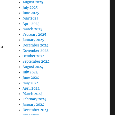
August 2025
July 2025
June 2025
May 2025
April 2025
March 2025
February 2025
January 2025
December 2024
ka
November 2024
October 2024
September 2024
August 2024
July 2024
June 2024
May 2024
April 2024
March 2024
February 2024
January 2024
December 2023