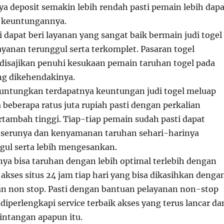
ya deposit semakin lebih rendah pasti pemain lebih dapa
 keuntungannya.
i dapat beri layanan yang sangat baik bermain judi togel
yanan terunggul serta terkomplet. Pasaran togel
 disajikan penuhi kesukaan pemain taruhan togel pada
ng dikehendakinya.
iuntungkan terdapatnya keuntungan judi togel meluap
beberapa ratus juta rupiah pasti dengan perkalian
ambah tinggi. Tiap-tiap pemain sudah pasti dapat
serunya dan kenyamanan taruhan sehari-harinya
ggul serta lebih mengesankan.
nya bisa taruhan dengan lebih optimal terlebih dengan
 akses situs 24 jam tiap hari yang bisa dikasihkan denga
dan non stop. Pasti dengan bantuan pelayanan non-stop
a diperlengkapi service terbaik akses yang terus lancar da
rintangan apapun itu.