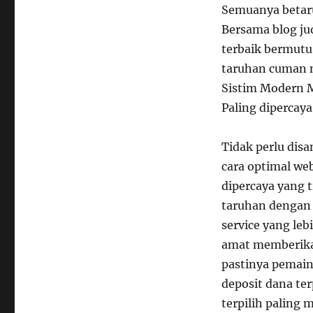
Semuanya betaru
Bersama blog ju
terbaik bermutu
taruhan cuman m
Sistim Modern 
Paling dipercaya
Tidak perlu disa
cara optimal web
dipercaya yang t
taruhan dengan 
service yang le
amat memberikan
pastinya pemain 
deposit dana te
terpilih paling