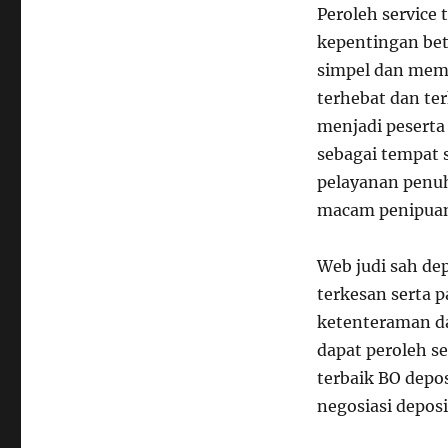
Peroleh service 
kepentingan be
simpel dan mem
terhebat dan te
menjadi peserta 
sebagai tempat s
pelayanan penuh
macam penipuan 
Web judi sah dep
terkesan serta 
ketenteraman da
dapat peroleh s
terbaik BO depo
negosiasi depos