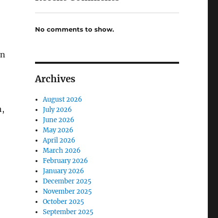
No comments to show.
an
Archives
August 2026
h,
July 2026
June 2026
May 2026
April 2026
March 2026
February 2026
January 2026
December 2025
November 2025
October 2025
September 2025