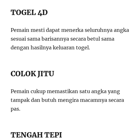
TOGEL 4D
Pemain mesti dapat menerka seluruhnya angka
sesuai sama barisannya secara betul sama
dengan hasilnya keluaran togel.
COLOK JITU
Pemain cukup memastikan satu angka yang
tampak dan butuh mengira macamnya secara
pas.
TENGAH TEPI