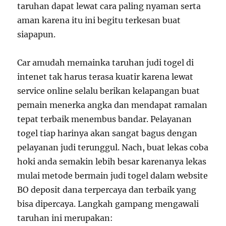
taruhan dapat lewat cara paling nyaman serta
aman karena itu ini begitu terkesan buat
siapapun.
Car amudah memainka taruhan judi togel di
intenet tak harus terasa kuatir karena lewat
service online selalu berikan kelapangan buat
pemain menerka angka dan mendapat ramalan
tepat terbaik menembus bandar. Pelayanan
togel tiap harinya akan sangat bagus dengan
pelayanan judi terunggul. Nach, buat lekas coba
hoki anda semakin lebih besar karenanya lekas
mulai metode bermain judi togel dalam website
BO deposit dana terpercaya dan terbaik yang
bisa dipercaya. Langkah gampang mengawali
taruhan ini merupakan: