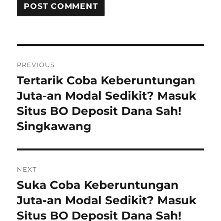
Post
PREVIOUS
navigation
Tertarik Coba Keberuntungan
Previous
post:
Juta-an Modal Sedikit? Masuk
Situs BO Deposit Dana Sah!
Singkawang
NEXT
Suka Coba Keberuntungan
Next
post:
Juta-an Modal Sedikit? Masuk
Situs BO Deposit Dana Sah!