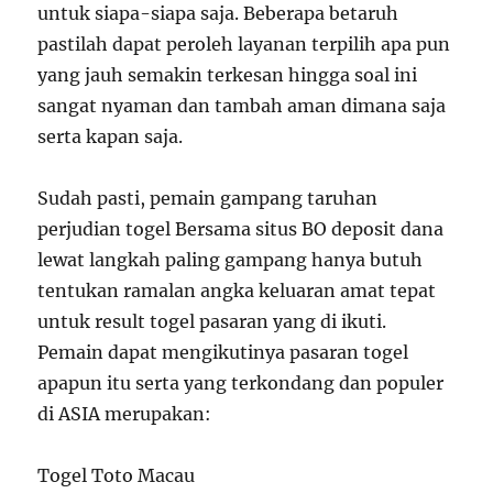
untuk siapa-siapa saja. Beberapa betaruh
pastilah dapat peroleh layanan terpilih apa pun
yang jauh semakin terkesan hingga soal ini
sangat nyaman dan tambah aman dimana saja
serta kapan saja.
Sudah pasti, pemain gampang taruhan
perjudian togel Bersama situs BO deposit dana
lewat langkah paling gampang hanya butuh
tentukan ramalan angka keluaran amat tepat
untuk result togel pasaran yang di ikuti.
Pemain dapat mengikutinya pasaran togel
apapun itu serta yang terkondang dan populer
di ASIA merupakan:
Togel Toto Macau