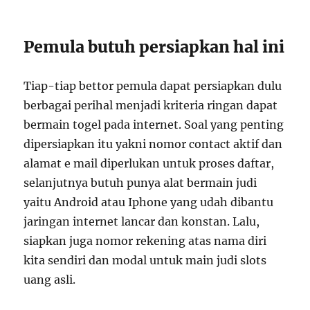
Pemula butuh persiapkan hal ini
Tiap-tiap bettor pemula dapat persiapkan dulu
berbagai perihal menjadi kriteria ringan dapat
bermain togel pada internet. Soal yang penting
dipersiapkan itu yakni nomor contact aktif dan
alamat e mail diperlukan untuk proses daftar,
selanjutnya butuh punya alat bermain judi
yaitu Android atau Iphone yang udah dibantu
jaringan internet lancar dan konstan. Lalu,
siapkan juga nomor rekening atas nama diri
kita sendiri dan modal untuk main judi slots
uang asli.