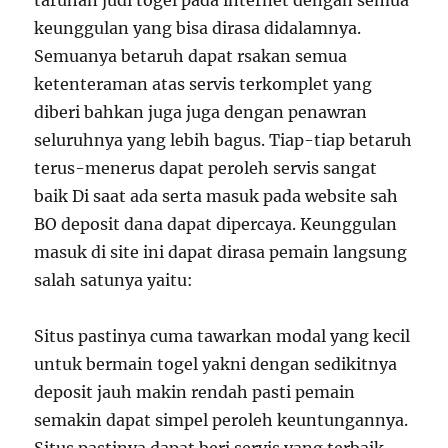
taruhan judi togel pada internet dengan semua
keunggulan yang bisa dirasa didalamnya.
Semuanya betaruh dapat rsakan semua
ketenteraman atas servis terkomplet yang
diberi bahkan juga juga dengan penawran
seluruhnya yang lebih bagus. Tiap-tiap betaruh
terus-menerus dapat peroleh servis sangat
baik Di saat ada serta masuk pada website sah
BO deposit dana dapat dipercaya. Keunggulan
masuk di site ini dapat dirasa pemain langsung
salah satunya yaitu:
Situs pastinya cuma tawarkan modal yang kecil
untuk bermain togel yakni dengan sedikitnya
deposit jauh makin rendah pasti pemain
semakin dapat simpel peroleh keuntungannya.