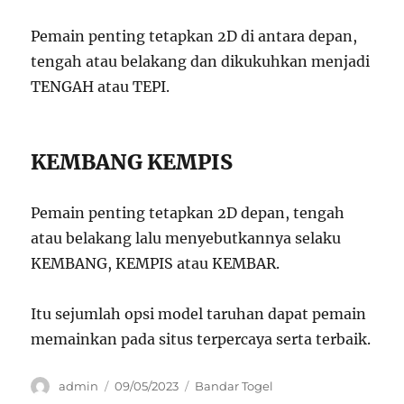
Pemain penting tetapkan 2D di antara depan,
tengah atau belakang dan dikukuhkan menjadi
TENGAH atau TEPI.
KEMBANG KEMPIS
Pemain penting tetapkan 2D depan, tengah
atau belakang lalu menyebutkannya selaku
KEMBANG, KEMPIS atau KEMBAR.
Itu sejumlah opsi model taruhan dapat pemain
memainkan pada situs terpercaya serta terbaik.
Author
Posted
Categories
admin
09/05/2023
Bandar Togel