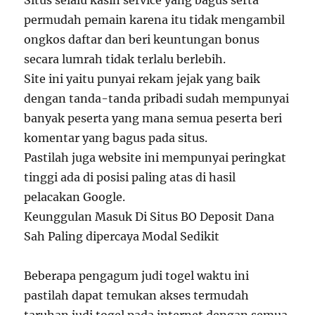
Situs selalu kasih service yang bagus serta
permudah pemain karena itu tidak mengambil
ongkos daftar dan beri keuntungan bonus
secara lumrah tidak terlalu berlebih.
Site ini yaitu punyai rekam jejak yang baik
dengan tanda-tanda pribadi sudah mempunyai
banyak peserta yang mana semua peserta beri
komentar yang bagus pada situs.
Pastilah juga website ini mempunyai peringkat
tinggi ada di posisi paling atas di hasil
pelacakan Google.
Keunggulan Masuk Di Situs BO Deposit Dana
Sah Paling dipercaya Modal Sedikit
Beberapa pengagum judi togel waktu ini
pastilah dapat temukan akses termudah