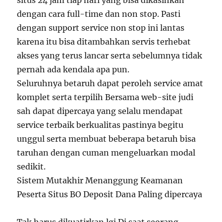
situs 24 jam tiap hari yang bisa dikasihkan
dengan cara full-time dan non stop. Pasti
dengan support service non stop ini lantas
karena itu bisa ditambahkan servis terhebat
akses yang terus lancar serta sebelumnya tidak
pernah ada kendala apa pun.
Seluruhnya betaruh dapat peroleh service amat
komplet serta terpilih Bersama web-site judi
sah dapat dipercaya yang selalu mendapat
service terbaik berkualitas pastinya begitu
unggul serta membuat beberapa betaruh bisa
taruhan dengan cuman mengeluarkan modal
sedikit.
Sistem Mutakhir Menanggung Keamanan
Peserta Situs BO Deposit Dana Paling dipercaya