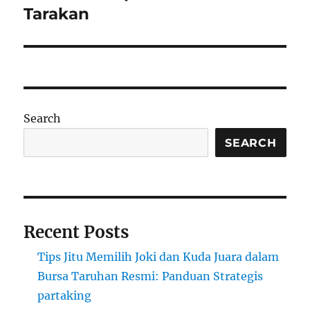
Tarakan
Search
SEARCH
Recent Posts
Tips Jitu Memilih Joki dan Kuda Juara dalam
Bursa Taruhan Resmi: Panduan Strategis
partaking