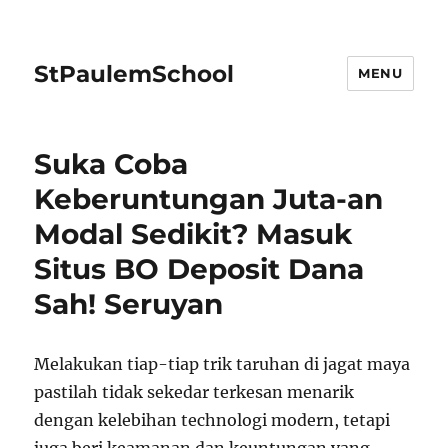
StPaulemSchool
MENU
Suka Coba
Keberuntungan Juta-an
Modal Sedikit? Masuk
Situs BO Deposit Dana
Sah! Seruyan
Melakukan tiap-tiap trik taruhan di jagat maya
pastilah tidak sekedar terkesan menarik
dengan kelebihan technologi modern, tetapi