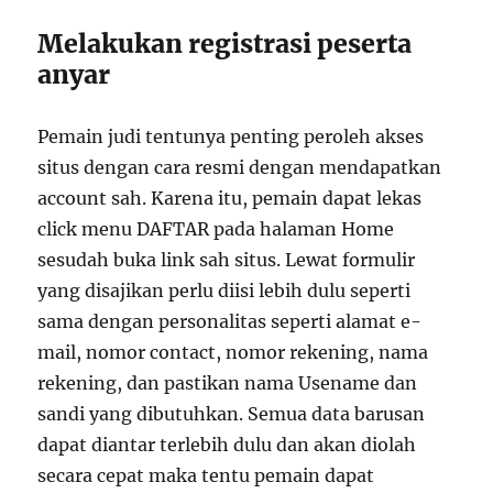
Melakukan registrasi peserta
anyar
Pemain judi tentunya penting peroleh akses
situs dengan cara resmi dengan mendapatkan
account sah. Karena itu, pemain dapat lekas
click menu DAFTAR pada halaman Home
sesudah buka link sah situs. Lewat formulir
yang disajikan perlu diisi lebih dulu seperti
sama dengan personalitas seperti alamat e-
mail, nomor contact, nomor rekening, nama
rekening, dan pastikan nama Usename dan
sandi yang dibutuhkan. Semua data barusan
dapat diantar terlebih dulu dan akan diolah
secara cepat maka tentu pemain dapat