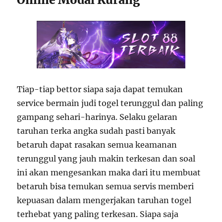
Tiap-tiap bettor siapa saja dapat temukan
service bermain judi togel terunggul dan paling
gampang sehari-harinya. Selaku gelaran
taruhan terka angka sudah pasti banyak
betaruh dapat rasakan semua keamanan
terunggul yang jauh makin terkesan dan soal
ini akan mengesankan maka dari itu membuat
betaruh bisa temukan semua servis memberi
kepuasan dalam mengerjakan taruhan togel
terhebat yang paling terkesan. Siapa saja