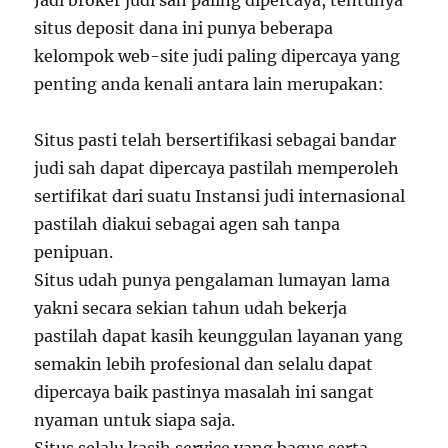
Jadi broker judi sah paling dipercaya, tentunya
situs deposit dana ini punya beberapa
kelompok web-site judi paling dipercaya yang
penting anda kenali antara lain merupakan:
Situs pasti telah bersertifikasi sebagai bandar
judi sah dapat dipercaya pastilah memperoleh
sertifikat dari suatu Instansi judi internasional
pastilah diakui sebagai agen sah tanpa
penipuan.
Situs udah punya pengalaman lumayan lama
yakni secara sekian tahun udah bekerja
pastilah dapat kasih keunggulan layanan yang
semakin lebih profesional dan selalu dapat
dipercaya baik pastinya masalah ini sangat
nyaman untuk siapa saja.