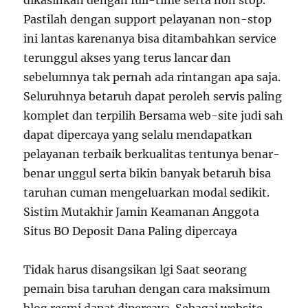
dikasihkan dengan full-time serta non stop.
Pastilah dengan support pelayanan non-stop
ini lantas karenanya bisa ditambahkan service
terunggul akses yang terus lancar dan
sebelumnya tak pernah ada rintangan apa saja.
Seluruhnya betaruh dapat peroleh servis paling
komplet dan terpilih Bersama web-site judi sah
dapat dipercaya yang selalu mendapatkan
pelayanan terbaik berkualitas tentunya benar-
benar unggul serta bikin banyak betaruh bisa
taruhan cuman mengeluarkan modal sedikit.
Sistim Mutakhir Jamin Keamanan Anggota
Situs BO Deposit Dana Paling dipercaya
Tidak harus disangsikan lgi Saat seorang
pemain bisa taruhan dengan cara maksimum