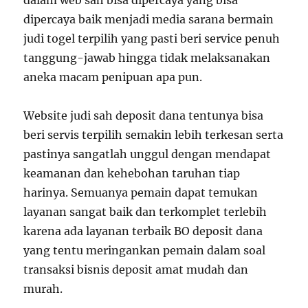
dalam web sah bisa dipercaya yang bisa
dipercaya baik menjadi media sarana bermain
judi togel terpilih yang pasti beri service penuh
tanggung-jawab hingga tidak melaksanakan
aneka macam penipuan apa pun.
Website judi sah deposit dana tentunya bisa
beri servis terpilih semakin lebih terkesan serta
pastinya sangatlah unggul dengan mendapat
keamanan dan kehebohan taruhan tiap
harinya. Semuanya pemain dapat temukan
layanan sangat baik dan terkomplet terlebih
karena ada layanan terbaik BO deposit dana
yang tentu meringankan pemain dalam soal
transaksi bisnis deposit amat mudah dan
murah.