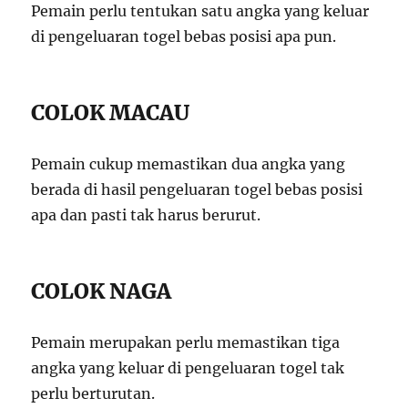
Pemain perlu tentukan satu angka yang keluar
di pengeluaran togel bebas posisi apa pun.
COLOK MACAU
Pemain cukup memastikan dua angka yang
berada di hasil pengeluaran togel bebas posisi
apa dan pasti tak harus berurut.
COLOK NAGA
Pemain merupakan perlu memastikan tiga
angka yang keluar di pengeluaran togel tak
perlu berturutan.