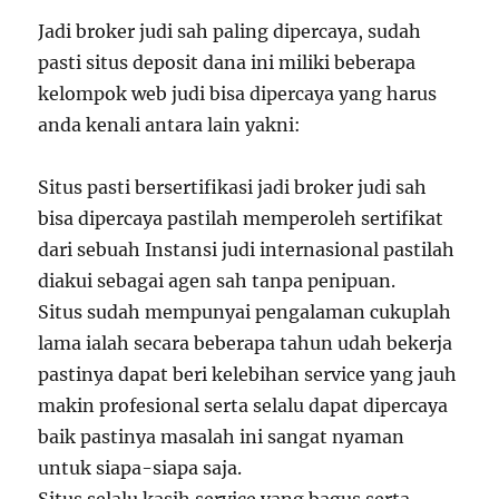
Jadi broker judi sah paling dipercaya, sudah
pasti situs deposit dana ini miliki beberapa
kelompok web judi bisa dipercaya yang harus
anda kenali antara lain yakni:
Situs pasti bersertifikasi jadi broker judi sah
bisa dipercaya pastilah memperoleh sertifikat
dari sebuah Instansi judi internasional pastilah
diakui sebagai agen sah tanpa penipuan.
Situs sudah mempunyai pengalaman cukuplah
lama ialah secara beberapa tahun udah bekerja
pastinya dapat beri kelebihan service yang jauh
makin profesional serta selalu dapat dipercaya
baik pastinya masalah ini sangat nyaman
untuk siapa-siapa saja.