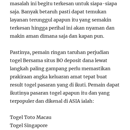
masalah ini begitu terkesan untuk siapa-siapa
saja. Banyak betaruh pasti dapat temukan
layanan terunggul apapun itu yang semakin
terkesan hingga perihal ini akan nyaman dan
makin aman dimana saja dan kapan pun.
Pastinya, pemain ringan taruhan perjudian
togel Bersama situs BO deposit dana lewat
langkah paling gampang perlu memastikan
prakiraan angka keluaran amat tepat buat
result togel pasaran yang di ikuti. Pemain dapat
ikutinya pasaran togel apapun itu dan yang
terpopuler dan dikenal di ASIA ialah:
Togel Toto Macau
Togel Singapore