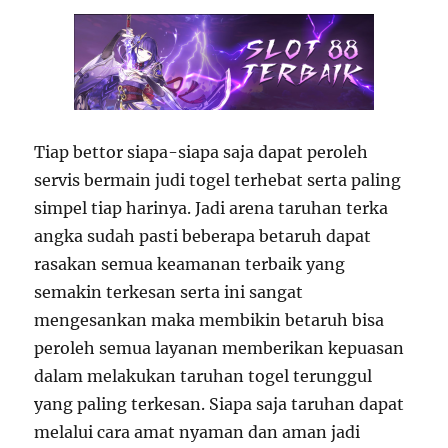
Tiap bettor siapa-siapa saja dapat peroleh
servis bermain judi togel terhebat serta paling
simpel tiap harinya. Jadi arena taruhan terka
angka sudah pasti beberapa betaruh dapat
rasakan semua keamanan terbaik yang
semakin terkesan serta ini sangat
mengesankan maka membikin betaruh bisa
peroleh semua layanan memberikan kepuasan
dalam melakukan taruhan togel terunggul
yang paling terkesan. Siapa saja taruhan dapat
melalui cara amat nyaman dan aman jadi