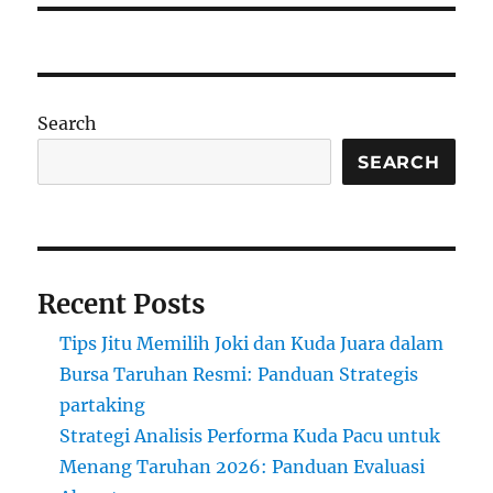
Search
SEARCH
Recent Posts
Tips Jitu Memilih Joki dan Kuda Juara dalam
Bursa Taruhan Resmi: Panduan Strategis
partaking
Strategi Analisis Performa Kuda Pacu untuk
Menang Taruhan 2026: Panduan Evaluasi