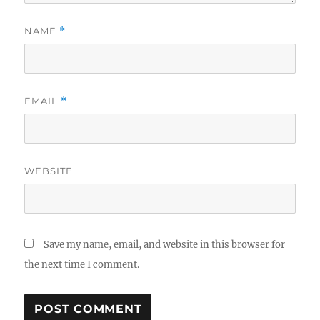
NAME
*
EMAIL
*
WEBSITE
Save my name, email, and website in this browser for
the next time I comment.