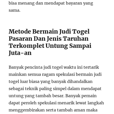
bisa menang dan mendapat bayaran yang
sama.
Metode Bermain Judi Togel
Pasaran Dan Jenis Taruhan
Terkomplet Untung Sampai
Juta-an
Banyak pencinta judi togel waktu ini tertarik
mainkan semua ragam spekulasi bermain judi
togel luar biasa yang banyak dihandalkan
sebagai teknik paling simpel dalam mendapat
untung yang tambah besar. Banyak pemain
dapat peroleh spekulasi menarik lewat langkah
menggembirakan serta tambah aman maka