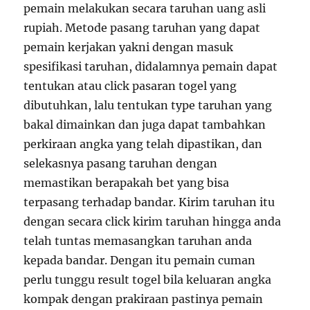
pemain melakukan secara taruhan uang asli
rupiah. Metode pasang taruhan yang dapat
pemain kerjakan yakni dengan masuk
spesifikasi taruhan, didalamnya pemain dapat
tentukan atau click pasaran togel yang
dibutuhkan, lalu tentukan type taruhan yang
bakal dimainkan dan juga dapat tambahkan
perkiraan angka yang telah dipastikan, dan
selekasnya pasang taruhan dengan
memastikan berapakah bet yang bisa
terpasang terhadap bandar. Kirim taruhan itu
dengan secara click kirim taruhan hingga anda
telah tuntas memasangkan taruhan anda
kepada bandar. Dengan itu pemain cuman
perlu tunggu result togel bila keluaran angka
kompak dengan prakiraan pastinya pemain